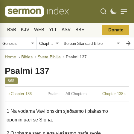
BSB
KJV
WEB
YLT
ASV
BBE
Donate
Home
›
Bibles
›
Sveta Biblija
›
Psalmi 137
Psalmi 137
865
‹ Chapter 136
Psalmi — All Chapters
Chapter 138 ›
1
Na vodama Vavilonskim sjeðasmo i plakasmo
opominjuæi se Siona.
2
O vrbama sred njega vješasmo harfe svoje.