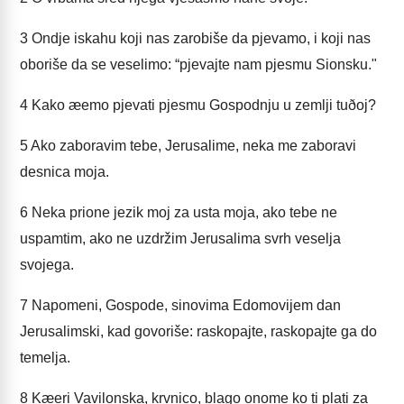
3
Ondje iskahu koji nas zarobiše da pjevamo, i koji nas
oboriše da se veselimo: “pjevajte nam pjesmu Sionsku."
4
Kako æemo pjevati pjesmu Gospodnju u zemlji tuðoj?
5
Ako zaboravim tebe, Jerusalime, neka me zaboravi
desnica moja.
6
Neka prione jezik moj za usta moja, ako tebe ne
uspamtim, ako ne uzdržim Jerusalima svrh veselja
svojega.
7
Napomeni, Gospode, sinovima Edomovijem dan
Jerusalimski, kad govoriše: raskopajte, raskopajte ga do
temelja.
8
Kæeri Vavilonska, krvnico, blago onome ko ti plati za