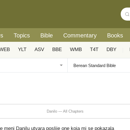
rs
Topics
Bible
Commentary
Books
WEB
YLT
ASV
BBE
WMB
T4T
DBY
|
Danilo — All Chapters
 meni Danilu utvara poslije one koja mi se pokazala