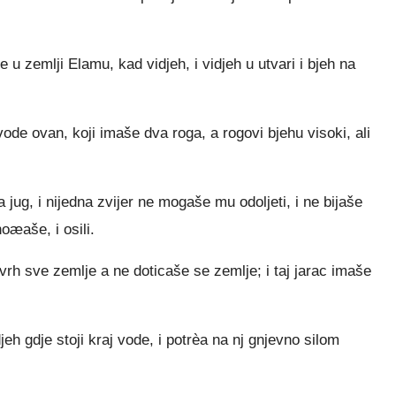
e u zemlji Elamu, kad vidjeh, i vidjeh u utvari i bjeh na
 vode ovan, koji imaše dva roga, a rogovi bjehu visoki, ali
 jug, i nijedna zvijer ne mogaše mu odoljeti, i ne bijaše
oæaše, i osili.
vrh sve zemlje a ne doticaše se zemlje; i taj jarac imaše
eh gdje stoji kraj vode, i potrèa na nj gnjevno silom