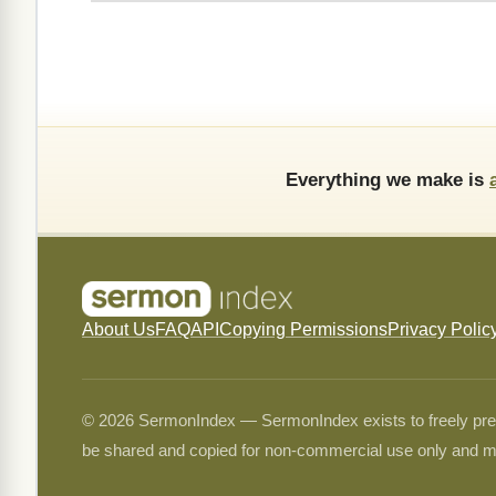
Everything we make is
About Us
FAQ
API
Copying Permissions
Privacy Polic
© 2026 SermonIndex — SermonIndex exists to freely preser
be shared and copied for non-commercial use only and m