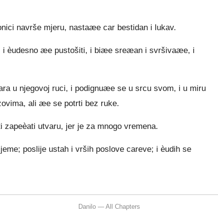
nici navrše mjeru, nastaæe car bestidan i lukav.
, i èudesno æe pustošiti, i biæe sreæan i svršivaæe, i
a u njegovoj ruci, i podignuæe se u srcu svom, i u miru
vima, ali æe se potrti bez ruke.
ti zapeèati utvaru, jer je za mnogo vremena.
eme; poslije ustah i vrših poslove careve; i èudih se
Danilo — All Chapters