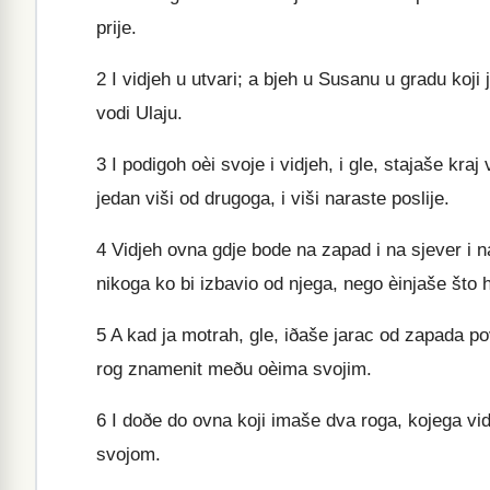
prije.
2
I vidjeh u utvari; a bjeh u Susanu u gradu koji j
vodi Ulaju.
3
I podigoh oèi svoje i vidjeh, i gle, stajaše kraj
jedan viši od drugoga, i viši naraste poslije.
4
Vidjeh ovna gdje bode na zapad i na sjever i na
nikoga ko bi izbavio od njega, nego èinjaše što h
5
A kad ja motrah, gle, iðaše jarac od zapada po
rog znamenit meðu oèima svojim.
6
I doðe do ovna koji imaše dva roga, kojega vidj
svojom.