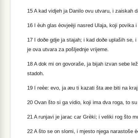
15
A kad vidjeh ja Danilo ovu utvaru, i zaiskah 
16
I èuh glas èovjeèji nasred Ulaja, koji povika 
17
I doðe gdje ja stajah; i kad doðe uplaših se, i 
je ova utvara za pošljednje vrijeme.
18
A dok mi on govoraše, ja bijah izvan sebe lež
stadoh.
19
I reèe: evo, ja æu ti kazati šta æe biti na kra
20
Ovan što si ga vidio, koji ima dva roga, to su 
21
A runjavi je jarac car Grèki; i veliki rog što 
22
A što se on slomi, i mjesto njega narastoše èet