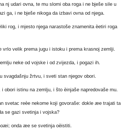
na nj udari ovna, te mu slomi oba roga i ne bješe sile u
zi ga, i ne bješe nikoga da izbavi ovna od njega.
eliki rog, i mjesto njega narastoše znamenita èetiri roga
e vrlo velik prema jugu i istoku i prema krasnoj zemlji.
emlju neke od vojske i od zvijezda, i pogazi ih.
u svagdašnju žrtvu, i sveti stan njegov obori.
 i obori istinu na zemlju, i što èinjaše napredovaše mu.
n svetac reèe nekome koji govoraše: dokle æe trajati ta
a se gazi svetinja i vojska?
noæi; onda æe se svetinja oèistiti.