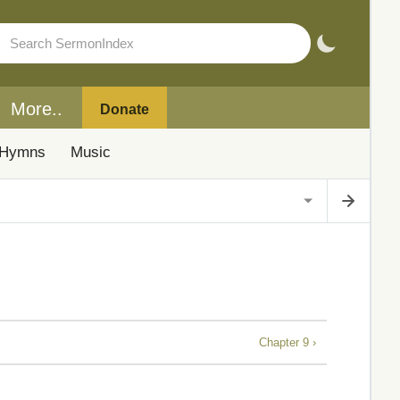
More..
Donate
Hymns
Music
Chapter 9 ›