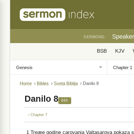
Speake
SERMONS:
BSB
KJV
Home
›
Bibles
›
Sveta Biblija
›
Danilo 8
Danilo 8
865
‹ Chapter 7
1
Treæe godine carovanja Valtasarova pokaza se