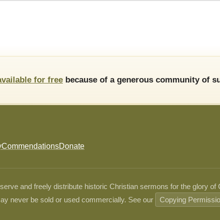
available for free
because of a generous community of su
y
Commendations
Donate
ve and freely distribute historic Christian sermons for the glory of
ay never be sold or used commercially. See our
Copying Permissi