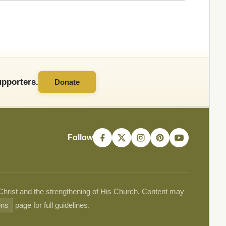
pporters.
Donate
Follow
 Christ and the strengthening of His Church. Content may
ons
page for full guidelines.