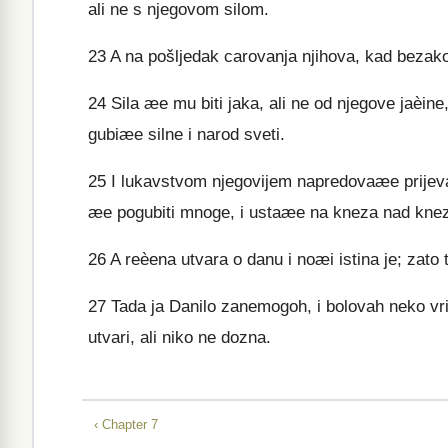
ali ne s njegovom silom.
23
A na pošljedak carovanja njihova, kad bezako
24
Sila æe mu biti jaka, ali ne od njegove jaèine
gubiæe silne i narod sveti.
25
I lukavstvom njegovijem napredovaæe prijevar
æe pogubiti mnoge, i ustaæe na kneza nad knezo
26
A reèena utvara o danu i noæi istina je; zato 
27
Tada ja Danilo zanemogoh, i bolovah neko vrij
utvari, ali niko ne dozna.
‹ Chapter 7