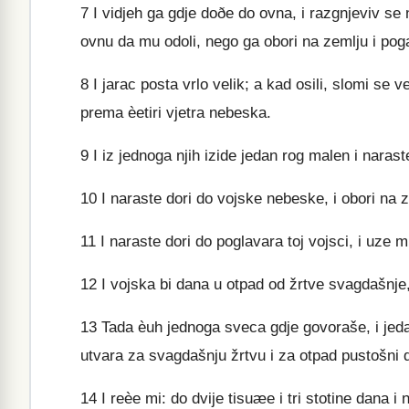
7
I vidjeh ga gdje doðe do ovna, i razgnjeviv se 
ovnu da mu odoli, nego ga obori na zemlju i poga
8
I jarac posta vrlo velik; a kad osili, slomi se v
prema èetiri vjetra nebeska.
9
I iz jednoga njih izide jedan rog malen i narast
10
I naraste dori do vojske nebeske, i obori na z
11
I naraste dori do poglavara toj vojsci, i uze m
12
I vojska bi dana u otpad od žrtve svagdašnje,
13
Tada èuh jednoga sveca gdje govoraše, i jeda
utvara za svagdašnju žrtvu i za otpad pustošni d
14
I reèe mi: do dvije tisuæe i tri stotine dana i 