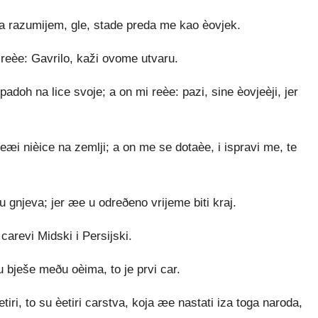
da razumijem, gle, stade preda me kao èovjek.
i reèe: Gavrilo, kaži ovome utvaru.
padoh na lice svoje; a on mi reèe: pazi, sine èovjeèji, jer
eæi nièice na zemlji; a on me se dotaèe, i ispravi me, te
ju gnjeva; jer æe u odreðeno vrijeme biti kraj.
carevi Midski i Persijski.
mu bješe meðu oèima, to je prvi car.
iri, to su èetiri carstva, koja æe nastati iza toga naroda,