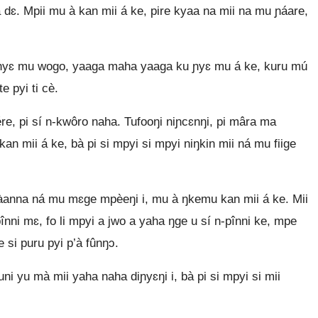
dɛ. Mpii mu à kan mii á ke, pire kyaa na mii na mu ɲáare,
 ɲyɛ mu wogo, yaaga maha yaaga ku ɲyɛ mu á ke, kuru mú
e pyi ti cè.
ére, pi sí n‑kwôro naha. Tufooŋi niɲcɛnŋi, pi mâra ma
 mii á ke, bà pi si mpyi si mpyi niŋkin mii ná mu fiige
 tàanna ná mu mɛge mpèeŋi i, mu à ŋkemu kan mii á ke. Mii
nni mɛ, fo li mpyi a jwo a yaha ŋge u sí n‑pînni ke, mpe
 si puru pyi p’à fûnŋɔ.
ni yu mà mii yaha naha diɲyɛŋi i, bà pi si mpyi si mii