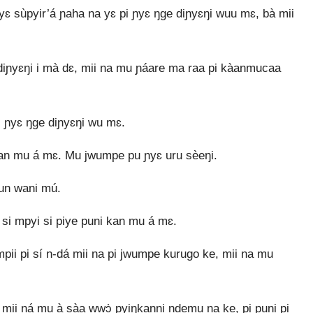
yɛ sùpyir’á ɲaha na yɛ pi ɲyɛ ŋge diɲyɛŋi wuu mɛ, bà mii
diɲyɛŋi i mà dɛ, mii na mu ɲáare ma raa pi kàanmucaa
i ɲyɛ ŋge diɲyɛŋi wu mɛ.
 kan mu á mɛ. Mu jwumpe pu ɲyɛ uru sèeŋi.
tun wani mú.
 si mpyi si piye puni kan mu á mɛ.
pii pi sí n‑dá mii na pi jwumpe kurugo ke, mii na mu
, mii ná mu à sàa wwɔ̀ pyiŋkanni ndemu na ke, pi puni pi