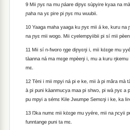
9
Mii ɲyɛ na mu ɲáare diɲyɛ sùpyire kyaa na mà 
ɲaha na yɛ pire pi ɲyɛ mu wuubii.
10
Yaaga maha yaaga ku ɲyɛ mii á ke, kuru na
na ɲyɛ mii wogo. Mii cyelempyiibii pi sí mii pèent
11
Mii sí n‑fworo ŋge diɲyɛŋi i, mii kɛ̀ɛge mu yy
tàanna ná ma mɛge mpèeŋi i, mu a kuru ŋkemu kan
mɛ.
12
Tèni i mii mpyi ná pi e ke, mii à pi mâra mà
à pi puni kàanmucya maa pi shwɔ, pi wà ɲyɛ a pî
pu mpyi a sémɛ Kile Jwumpe Semɛŋi i ke, ka lire
13
Ŋka numɛ mii kɛ̀ɛge mu yyére, mii na ɲcyii pu
funntange puni ta mɛ.