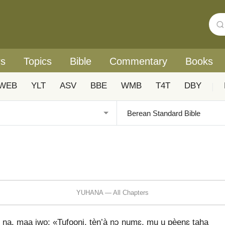
rs
Topics
Bible
Commentary
Books
WEB
YLT
ASV
BBE
WMB
T4T
DBY
|
YUHANA — All Chapters
ŋi na, maa jwo: «Tufooŋi, tèn’à nɔ numɛ, mu u pèenɛ taha