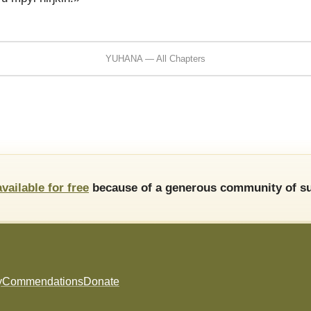
YUHANA — All Chapters
available for free
because of a generous community of su
y
Commendations
Donate