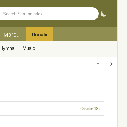
More..
Donate
Hymns
Music
Chapter 18 ›