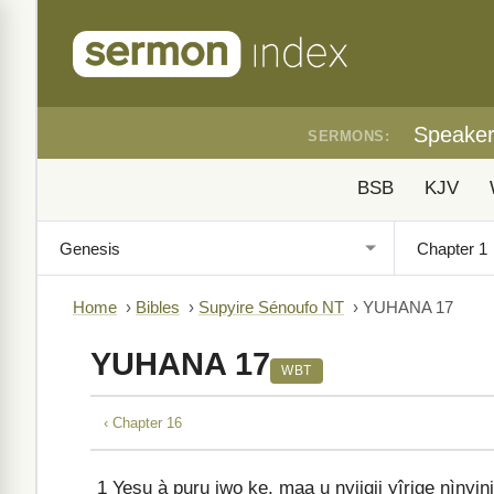
Speake
SERMONS:
BSB
KJV
Home
›
Bibles
›
Supyire Sénoufo NT
›
YUHANA 17
YUHANA 17
WBT
‹ Chapter 16
1
Yesu à puru jwo ke, maa u ɲyiigii yîrige nìɲyi