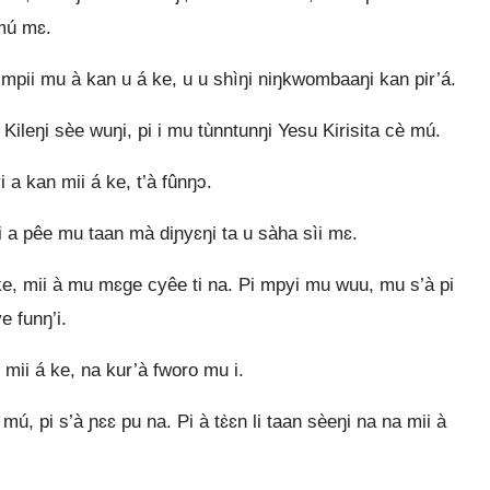
 mú mɛ.
mpii mu à kan u á ke, u u shìŋi niŋkwombaaŋi kan pir’á.
ileŋi sèe wuŋi, pi i mu tùnntunŋi Yesu Kirisita cè mú.
a kan mii á ke, t’à fûnŋɔ.
a pêe mu taan mà diɲyɛŋi ta u sàha sìi mɛ.
e, mii à mu mɛge cyêe ti na. Pi mpyi mu wuu, mu s’à pi
 funŋ’i.
ii á ke, na kur’à fworo mu i.
, pi s’à ɲɛɛ pu na. Pi à tɛ̀ɛn li taan sèeŋi na na mii à