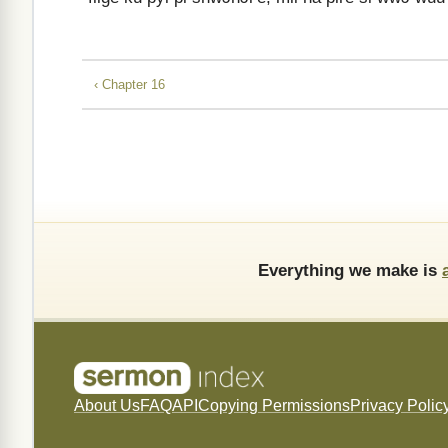
‹ Chapter 16
Everything we make is
About Us
FAQ
API
Copying Permissions
Privacy Polic