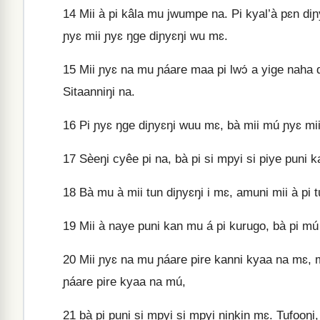
14
Mii à pi kâla mu jwumpe na. Pi kyal’à pɛn diɲ
ɲyɛ mii ɲyɛ ŋge diɲyɛŋi wu mɛ.
15
Mii ɲyɛ na mu ɲáare maa pi lwɔ́ a yige naha 
Sitaanniŋi na.
16
Pi ɲyɛ ŋge diɲyɛŋi wuu mɛ, bà mii mú ɲyɛ mi
17
Sèeŋi cyêe pi na, bà pi si mpyi si piye puni
18
Bà mu à mii tun diɲyɛŋi i mɛ, amuni mii à pi 
19
Mii à naye puni kan mu á pi kurugo, bà pi mú
20
Mii ɲyɛ na mu ɲáare pire kanni kyaa na mɛ, m
ɲáare pire kyaa na mú,
21
bà pi puni si mpyi si mpyi niŋkin mɛ. Tufooŋi