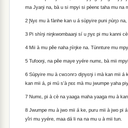
ma Jyaŋi na, bà u si mpyi si pèenɛ taha mu na
2
Ɲyɛ mu à fànhe kan u á sùpyire puni ɲùŋɔ na, 
3
Pi shìŋi niŋkwombaaŋi sí u ɲyɛ pi mu kanni cè K
4
Mii à mu pêe naha ɲìŋke na. Tùnnture mu mpyi 
5
Tufooŋi, na pêe maye yyére numɛ, bà mii mpyi 
6
Sùpyire mu à cwɔɔnrɔ diɲyɛŋi i mà kan mii á k
kan mii á, pi mú s’à ɲɛɛ mà mu jwumpe yaha piye
7
Numɛ, pi à cè na yaaga maha yaaga mu à kan m
8
Jwumpe mu à jwo mii á ke, puru mii à jwo pi á mú
yîri mu yyére, maa dá li na na mu u à mii tun.