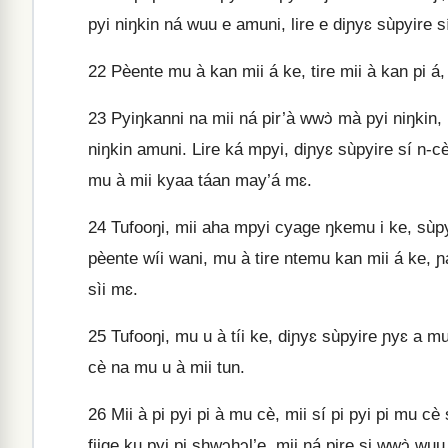
pyi niŋkin ná wuu e amuni, lire e diɲyɛ sùpyire sí
22
Pèente mu à kan mii á ke, tire mii à kan pi á, 
23
Pyiŋkanni na mii ná pir’à wwɔ̀ mà pyi niŋkin, 
niŋkin amuni. Lire ká mpyi, diɲyɛ sùpyire sí n‑c
mu à mii kyaa táan may’á mɛ.
24
Tufooŋi, mii aha mpyi cyage ŋkemu i ke, sùpyire
pèente wíi wani, mu à tire ntemu kan mii á ke, 
sìi mɛ.
25
Tufooŋi, mu u à tíi ke, diɲyɛ sùpyire ɲyɛ a m
cè na mu u à mii tun.
26
Mii à pi pyi pi à mu cè, mii sí pi pyi pi mu 
fiige ku pyi pi shwɔhɔl’e, mii ná pire si wwɔ̀ wuu