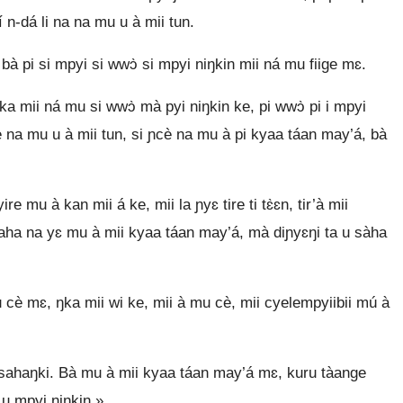
 n‑dá li na na mu u à mii tun.
bà pi si mpyi si wwɔ̀ si mpyi niŋkin mii ná mu fiige mɛ.
ka mii ná mu si wwɔ̀ mà pyi niŋkin ke, pi wwɔ̀ pi i mpyi
è na mu u à mii tun, si ɲcè na mu à pi kyaa táan may’á, bà
 mu à kan mii á ke, mii la ɲyɛ tire ti tɛ̀ɛn, tir’à mii
ɲaha na yɛ mu à mii kyaa táan may’á, mà diɲyɛŋi ta u sàha
u cè mɛ, ŋka mii wi ke, mii à mu cè, mii cyelempyiibii mú à
cè sahaŋki. Bà mu à mii kyaa táan may’á mɛ, kuru tàange
 u mpyi niŋkin.»