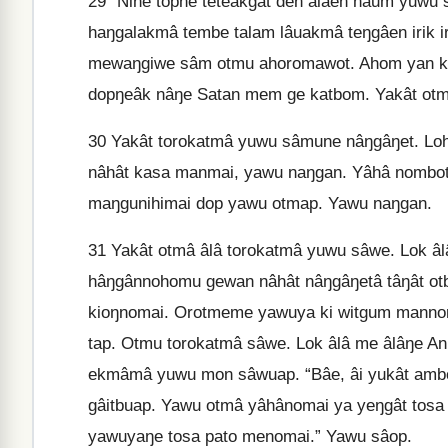
29
“Nine topne teteâkgât den âlâen hâum yuwu
haŋgalakmâ tembe talam lâuakmâ teŋgâen irik 
mewaŋgiwe sâm otmu ahoromawot. Ahom yan kas
dopŋeâk nâŋe Satan mem ge katbom. Yakât otm
30
Yakât torokatmâ yuwu sâmune nâŋgâŋet. Loh
nâhât kasa manmai, yawu naŋgan. Yâhâ nombo
maŋgunihimai dop yawu otmap. Yawu naŋgan.
31
Yakât otmâ âlâ torokatmâ yuwu sâwe. Lok âl
hâŋgânnohomu gewan nâhât nâŋgâŋetâ tâŋât otb
kioŋnomai. Orotmeme yawuya ki witgum mannoma
tap. Otmu torokatmâ sâwe. Lok âlâ me âlâŋe A
ekmâmâ yuwu mon sâwuap. “Bâe, âi yukât amb
gâitbuap. Yawu otmâ yâhânomai ya yeŋgât tosa A
yawuyaŋe tosa pato menomai.” Yawu sâop.