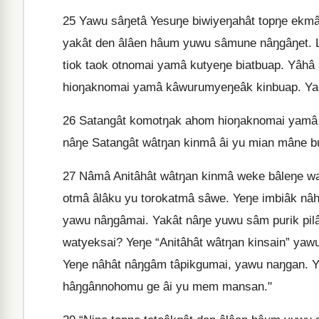
25
Yawu sâŋetâ Yesuŋe biwiyeŋahât topŋe ekm
yakât den âlâen hâum yuwu sâmune nâŋgâŋet.
tiok taok otnomai yamâ kutyeŋe biatbuap. Yâhâ
hioŋaknomai yamâ kâwurumyeŋeâk kinbuap. Ya
26
Satangât komotŋak ahom hioŋaknomai yamâ 
nâŋe Satangât wâtŋan kinmâ âi yu mian mâne bu
27
Nâmâ Anitâhât wâtŋan kinmâ weke bâleŋe w
otmâ âlâku yu torokatmâ sâwe. Yeŋe imbiâk nâ
yawu nâŋgâmai. Yakât nâŋe yuwu sâm purik pil
watyeksai? Yeŋe “Anitâhât wâtŋan kinsain” ya
Yeŋe nâhât nâŋgâm tâpikgumai, yawu naŋgan. 
hâŋgânnohomu ge âi yu mem mansan."