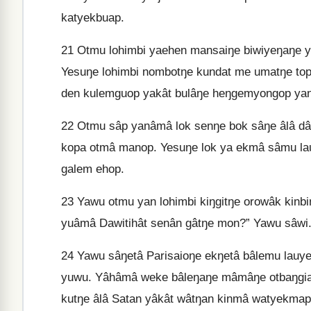
katyekbuap.
21
Otmu lohimbi yaehen mansaiŋe biwiyeŋaŋe 
Yesuŋe lohimbi nombotŋe kundat me umatŋe to
den kulemguop yakât bulâŋe heŋgemyongop yan
22
Otmu sâp yanâmâ lok senŋe bok sâŋe âlâ dâ
kopa otmâ manop. Yesuŋe lok ya ekmâ sâmu l
galem ehop.
23
Yawu otmu yan lohimbi kiŋgitŋe orowâk kinb
yuâmâ Dawitihât senân gâtŋe mon?” Yawu sâwi
24
Yawu sâŋetâ Parisaioŋe ekŋetâ bâlemu lauye
yuwu. Yâhâmâ weke bâleŋaŋe mâmâŋe otbaŋgiap
kutŋe âlâ Satan yâkât wâtŋan kinmâ watyekmap