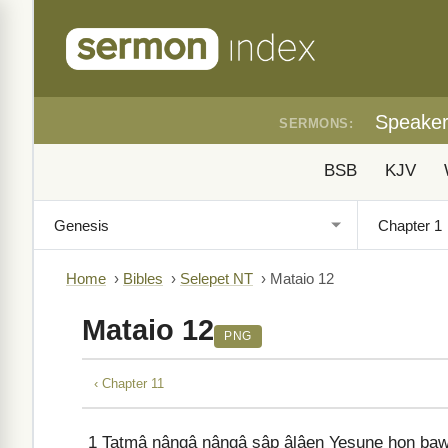
Speake
SERMONS:
BSB
KJV
Home
›
Bibles
›
Selepet NT
›
Mataio 12
Mataio 12
PNG
‹ Chapter 11
1
Tatmâ nâŋgâ nâŋgâ sâp âlâen Yesuŋe hoŋ ba