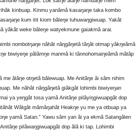
 sâmune nâŋgâŋet. Lok sâtŋe âlâŋe hâmbâŋe mem
irihâk kinbuap. Kinmu yanâmâ kasaŋaŋe taka kombo
aŋaŋe kum itit kiom bâleŋe tuhuwaŋgiwuap. Yakât
â yâkât weke bâleŋe watyekmune gaiakmâ arai.
imbi nombotŋaŋe nâhât nâŋgâŋetâ tâŋât otmap yâkŋeâmâ
tŋe biwiyeŋe pâlâmŋe manmâ ki tânnohomaiŋeâmâ mâtâp
â me âlâŋe otŋetâ bâlewuap. Me Anitâŋe âi sâm nihim
uap. Me nâhât nâŋgâŋetâ giâkgât lohimbi biwiyeŋan
i ya yeŋgât tosa yamâ Anitâŋe pilâyiŋgiwuapgât dop
nitâhât Wâtgât mâmâŋahât Heakŋe yu me ya otbuap ya
oŋe yamâ Satan.” Yawu sâm yan âi ya ekmâ Satangâlen
nitâŋe pilâwaŋgiwuapgât dop âlâ ki tap. Lohimbi