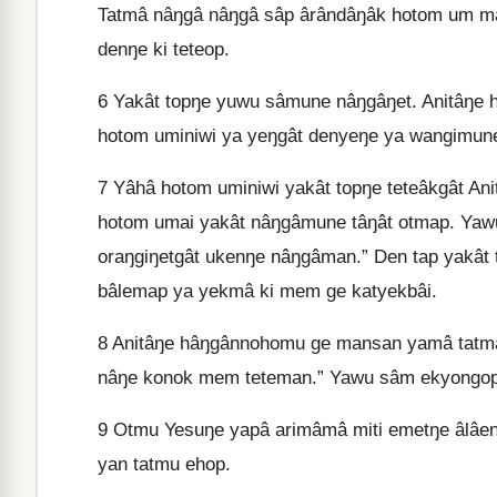
Tatmâ nâŋgâ nâŋgâ sâp ârândâŋâk hotom um ma
denŋe ki teteop.
6
Yakât topŋe yuwu sâmune nâŋgâŋet. Anitâŋe
hotom uminiwi ya yeŋgât denyeŋe ya wangimune
7
Yâhâ hotom uminiwi yakât topŋe teteâkgât An
hotom umai yakât nâŋgâmune tâŋât otmap. Yaw
oraŋgiŋetgât ukenŋe nâŋgâman.” Den tap yakât
bâlemap ya yekmâ ki mem ge katyekbâi.
8
Anitâŋe hâŋgânnohomu ge mansan yamâ tatmâ
nâŋe konok mem teteman.” Yawu sâm ekyongop
9
Otmu Yesuŋe yapâ arimâmâ miti emetŋe âlâen
yan tatmu ehop.