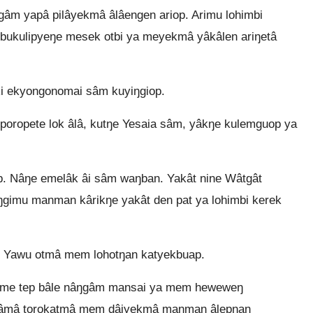
gâm yapâ pilâyekmâ âlâengen ariop. Arimu lohimbi
bukulipyeŋe mesek otbi ya meyekmâ yâkâlen ariŋetâ
i ekyongonomai sâm kuyiŋgiop.
oropete lok âlâ, kutŋe Yesaia sâm, yâkŋe kulemguop ya
 Nâŋe emelâk âi sâm waŋban. Yakât nine Wâtgât
mu manman kârikŋe yakât den pat ya lohimbi kerek
. Yawu otmâ mem lohotŋan katyekbuap.
, me tep bâle nâŋgâm mansai ya mem heweweŋ
mâmâ torokatmâ mem dâiyekmâ manman âlepŋan