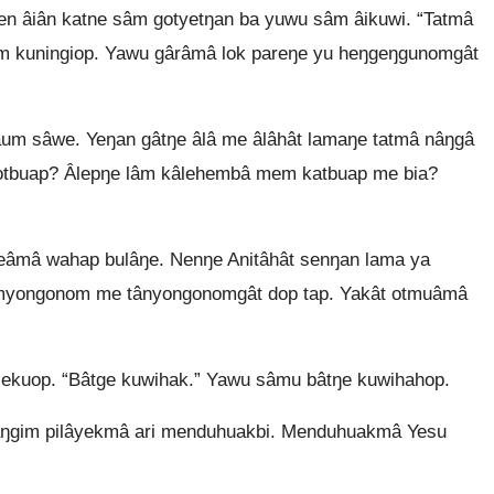
 âiân katne sâm gotyetŋan ba yuwu sâm âikuwi. “Tatmâ
m kuningiop. Yawu gârâmâ lok pareŋe yu heŋgeŋgunomgât
âum sâwe. Yeŋan gâtŋe âlâ me âlâhât lamaŋe tatmâ nâŋgâ
otbuap? Âlepŋe lâm kâlehembâ mem katbuap me bia?
âmâ wahap bulâŋe. Nenŋe Anitâhât senŋan lama ya
emyongonom me tânyongonomgât dop tap. Yakât otmuâmâ
kuop. “Bâtge kuwihak.” Yawu sâmu bâtŋe kuwihahop.
ŋgim pilâyekmâ ari menduhuakbi. Menduhuakmâ Yesu