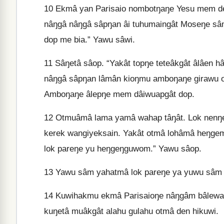
10
Ekmâ yan Parisaio nombotŋaŋe Yesu mem den
nâŋgâ nâŋgâ sâpŋan âi tuhumaingât Moseŋe sâ
dop me bia.” Yawu sâwi.
11
Sâŋetâ sâop. “Yakât topŋe teteâkgât âlâen h
nâŋgâ sâpŋan lâmân kioŋmu amboŋaŋe girawu 
Amboŋaŋe âlepŋe mem dâiwuapgât dop.
12
Otmuâmâ lama yamâ wahap tâŋât. Lok nenŋe
kerek wangiyeksain. Yakât otmâ lohâmâ heŋg
lok pareŋe yu heŋgeŋguwom.” Yawu sâop.
13
Yawu sâm yahatmâ lok pareŋe ya yuwu sâm e
14
Kuwihakmu ekmâ Parisaioŋe nâŋgâm bâlewa
kuŋetâ muâkgât alahu gulahu otmâ den hikuwi.