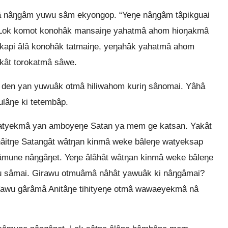
â nâŋgâm yuwu sâm ekyongop. “Yeŋe nâŋgâm tâpikguai
 Lok komot konohâk mansaiŋe yahatmâ ahom hioŋakmâ
 kapi âlâ konohâk tatmaiŋe, yeŋahâk yahatmâ ahom
kât torokatmâ sâwe.
den yan yuwuâk otmâ hiliwahom kuriŋ sânomai. Yâhâ
lâŋe ki tetembâp.
atyekmâ yan amboyeŋe Satan ya mem ge katsan. Yakât
hâitŋe Satangât wâtŋan kinmâ weke bâleŋe watyeksap
âmune nâŋgâŋet. Yeŋe âlâhât wâtŋan kinmâ weke bâleŋe
wu sâmai. Girawu otmuâmâ nâhât yawuâk ki nâŋgâmai?
Yawu gârâmâ Anitâŋe tihityeŋe otmâ wawaeyekmâ nâ