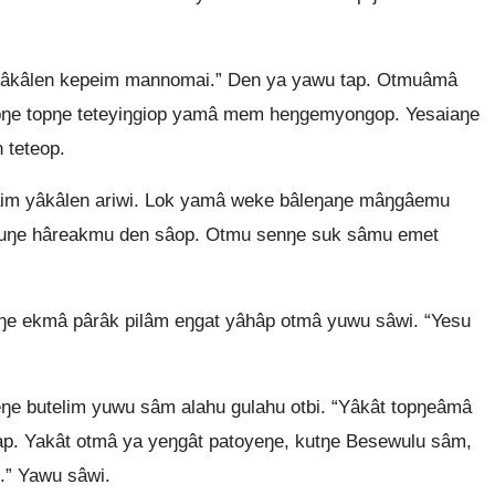
yâkâlen kepeim mannomai.” Den ya yawu tap. Otmuâmâ
pŋe topŋe teteyiŋgiop yamâ mem heŋgemyongop. Yesaiaŋe
 teteop.
im yâkâlen ariwi. Lok yamâ weke bâleŋaŋe mâŋgâemu
auŋe hâreakmu den sâop. Otmu senŋe suk sâmu emet
iŋe ekmâ pârâk pilâm eŋgat yâhâp otmâ yuwu sâwi. “Yesu
.
ŋe butelim yuwu sâm alahu gulahu otbi. “Yâkât topŋeâmâ
. Yakât otmâ ya yeŋgât patoyeŋe, kutŋe Besewulu sâm,
.” Yawu sâwi.