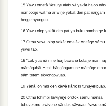
15
Yawu otŋetâ Yesuŋe alahuwi yakât halop nâŋ
nombotŋe watmâ ariwiŋe yâkât den pat nâŋgâm 
heŋgemyongop.
16
Yawu olop yakât den pat ya buku nombotŋe k
17
Otmu yawu olop yakât emelâk Anitâŋe sâmu p
yuwu tap.
18
“Lok yuâmâ nine hoŋ bawane bulâŋe manmap.
mâmâŋahât Heak hâŋgângumune mâmâŋe otbaŋgi
sâm tetem ekyongowuap.
19
Yâhâ lohimbi den kâwâ kârik ki tuhuyekbuap
20
Otmu lohimbi biwiyeŋe orotok sâmu mansai
tuhuyekmu biwiyeŋe sânduk sâwuap. Yawu ot