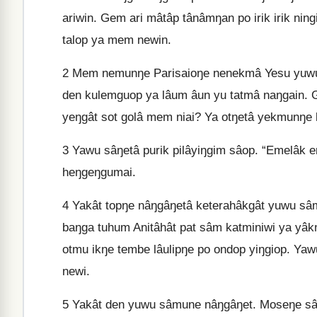
ariwin. Gem ari mâtâp tânâmŋan po irik irik n
talop ya mem newin.
2
Mem nemunŋe Parisaioŋe nenekmâ Yesu yuwu 
den kulemguop ya lâum âun yu tatmâ naŋgain. 
yeŋgât sot golâ mem niai? Ya otŋetâ yekmunŋe 
3
Yawu sâŋetâ purik pilâyiŋgim sâop. “Emelâk e
heŋgeŋgumai.
4
Yakât topŋe nâŋgâŋetâ keterahâkgât yuwu sâ
baŋga tuhum Anitâhât pat sâm katminiwi ya yâk
otmu ikŋe tembe lâulipŋe po ondop yiŋgiop. Ya
newi.
5
Yakât den yuwu sâmune nâŋgâŋet. Moseŋe sâ