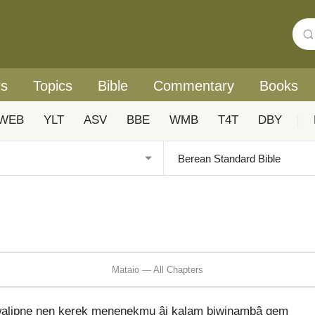
rs
Topics
Bible
Commentary
Books
WEB
YLT
ASV
BBE
WMB
T4T
DBY
|
Mataio — All Chapters
walipŋe nen kerek menenekmu âi kalam biwiŋambâ gem