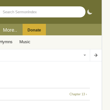
More..
Donate
Hymns
Music
Chapter 13 ›