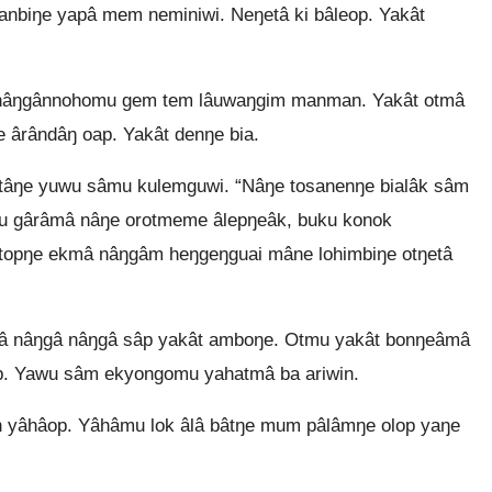
nbiŋe yapâ mem neminiwi. Neŋetâ ki bâleop. Yakât
 hâŋgânnohomu gem tem lâuwaŋgim manman. Yakât otmâ
 ârândâŋ oap. Yakât denŋe bia.
itâŋe yuwu sâmu kulemguwi. “Nâŋe tosanenŋe bialâk sâm
u gârâmâ nâŋe orotmeme âlepŋeâk, buku konok
 topŋe ekmâ nâŋgâm heŋgeŋguai mâne lohimbiŋe otŋetâ
 nâŋgâ nâŋgâ sâp yakât amboŋe. Otmu yakât bonŋeâmâ
. Yawu sâm ekyongomu yahatmâ ba ariwin.
 yâhâop. Yâhâmu lok âlâ bâtŋe mum pâlâmŋe olop yaŋe