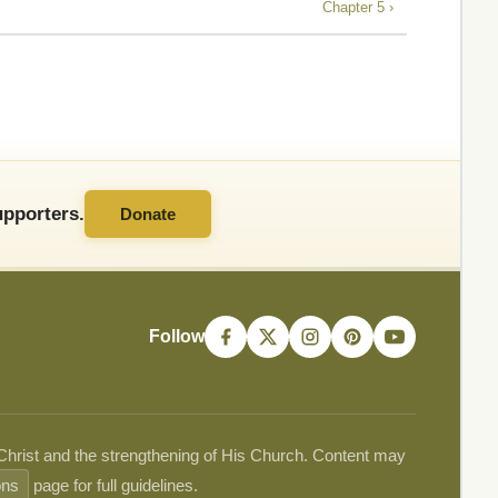
Chapter 5 ›
pporters.
Donate
Follow
 Christ and the strengthening of His Church. Content may
ons
page for full guidelines.