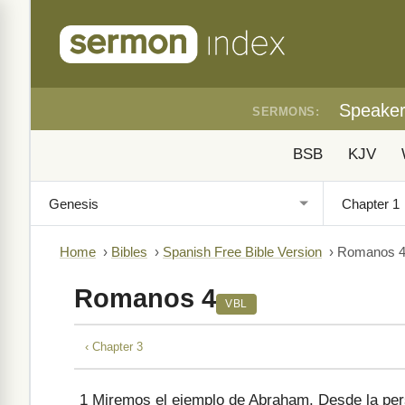
Speake
SERMONS:
BSB
KJV
Home
›
Bibles
›
Spanish Free Bible Version
›
Romanos 
Romanos 4
VBL
‹ Chapter 3
1
Miremos el ejemplo de Abraham. Desde la pers