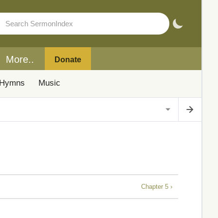
More..
Donate
Hymns
Music
Chapter 5 ›