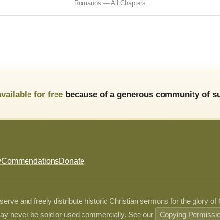
Romanos — All Chapters
available for free
because of a generous community of su
y
Commendations
Donate
ve and freely distribute historic Christian sermons for the glory of
ay never be sold or used commercially. See our
Copying Permissi