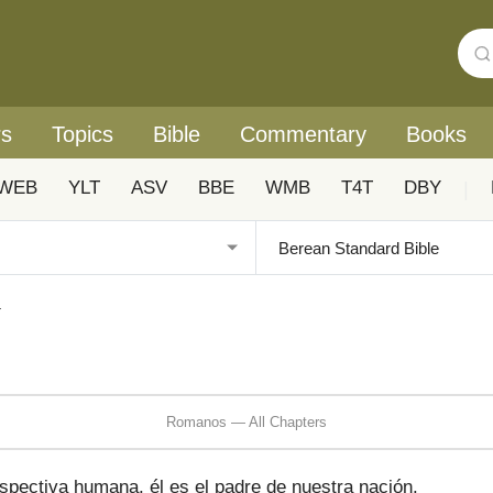
rs
Topics
Bible
Commentary
Books
WEB
YLT
ASV
BBE
WMB
T4T
DBY
|
4
Romanos — All Chapters
pectiva humana, él es el padre de nuestra nación.