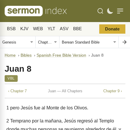
BSB
KJV
WEB
YLT
ASV
BBE
Donate
Home
›
Bibles
›
Spanish Free Bible Version
›
Juan 8
Juan 8
VBL
‹ Chapter 7
Juan — All Chapters
Chapter 9 ›
1
pero Jesús fue al Monte de los Olivos.
2
Temprano por la mañana, Jesús regresó al Templo
donde muchas personas se reunieron alrededor de él, y