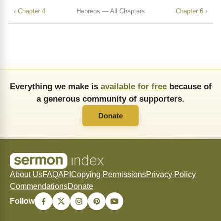
‹ Chapter 4
Hebreos — All Chapters
Chapter 6 ›
Everything we make is
available for free
because of
a generous community of supporters.
Donate
About Us
FAQ
API
Copying Permissions
Privacy Policy
Commendations
Donate
Follow