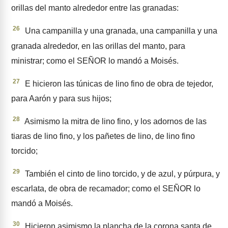
orillas del manto alrededor entre las grana­das:
26
Una campanilla y una grana­da, una campanilla y una
grana­da alrededor, en las orillas del manto, para
ministrar; como el SEÑOR lo mandó a Moisés.
27
E hicieron las túni­cas de lino fino de obra de teje­dor,
para Aarón y para sus hijos;
28
Asimismo la mitra de lino fino, y los adornos de las
tiaras de lino fino, y los pañetes de lino, de lino fino
torcido;
29
También el cinto de lino torci­do, y de azul, y púrpura, y
escarlata, de obra de recamador; como el SEÑOR lo
mandó a Moisés.
30
Hicieron asimismo la plancha de la corona santa de