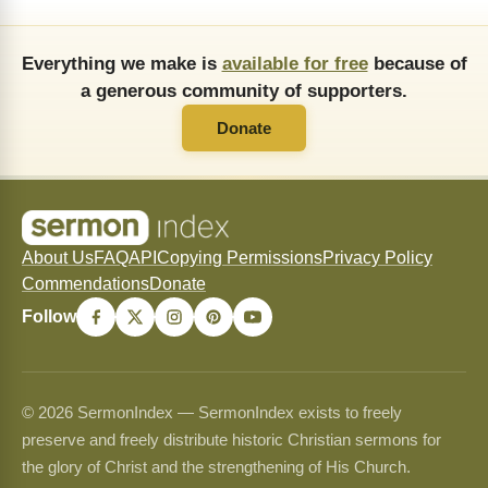
Everything we make is
available for free
because of
a generous community of supporters.
Donate
About Us
FAQ
API
Copying Permissions
Privacy Policy
Commendations
Donate
Follow
© 2026 SermonIndex — SermonIndex exists to freely
preserve and freely distribute historic Christian sermons for
the glory of Christ and the strengthening of His Church.