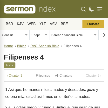
BSB
KJV
WEB
YLT
ASV
BBE
Donate
Home
›
Bibles
›
RVG Spanish Bible
›
Filipenses 4
Filipenses 4
RVG
‹ Chapter 3
Filipenses — All Chapters
Chapter 5 ›
1
Así que, hermanos míos amados y deseados, gozo y
corona mía, estad así firmes en el Señor, amados.
2
A Euodias ruego, y ruego a Sintique, que sean de una