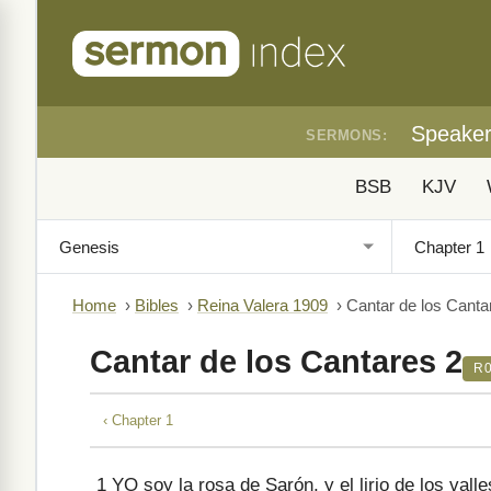
Speake
SERMONS:
BSB
KJV
Home
›
Bibles
›
Reina Valera 1909
›
Cantar de los Canta
Cantar de los Cantares 2
R
‹ Chapter 1
1
YO soy la rosa de Sarón, y el lirio de los valle