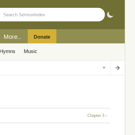
More..
Donate
Hymns
Music
Chapter 3 ›