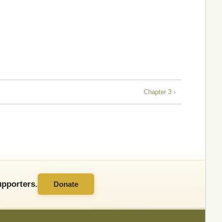
Chapter 3 ›
pporters.
Donate