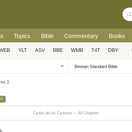
rs
Topics
Bible
Commentary
Books
WEB
YLT
ASV
BBE
WMB
T4T
DBY
|
res 2
09
Cantar de los Cantares — All Chapters
s.