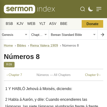
BSB
KJV
WEB
YLT
ASV
BBE
Donate
Home
›
Bibles
›
Reina Valera 1909
›
Números 8
Números 8
R09
‹ Chapter 7
Números — All Chapters
Chapter 9 ›
1
Y HABLÓ Jehová á Moisés, diciendo:
2
Habla á Aarón, y dile: Cuando encendieres las
lámparas, las siete lámparas alumbrarán frente á frente