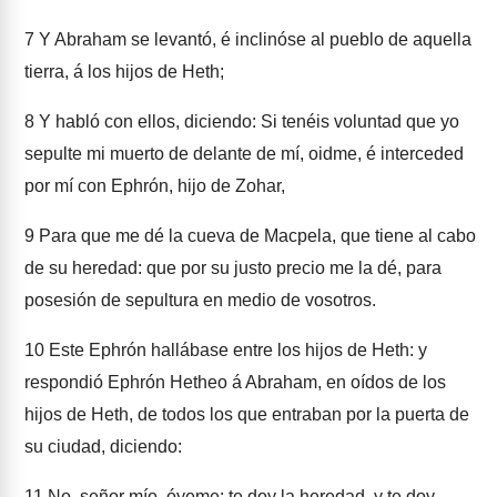
7
Y Abraham se levantó, é inclinóse al pueblo de aquella
tierra, á los hijos de Heth;
8
Y habló con ellos, diciendo: Si tenéis voluntad que yo
sepulte mi muerto de delante de mí, oidme, é interceded
por mí con Ephrón, hijo de Zohar,
9
Para que me dé la cueva de Macpela, que tiene al cabo
de su heredad: que por su justo precio me la dé, para
posesión de sepultura en medio de vosotros.
10
Este Ephrón hallábase entre los hijos de Heth: y
respondió Ephrón Hetheo á Abraham, en oídos de los
hijos de Heth, de todos los que entraban por la puerta de
su ciudad, diciendo:
11
No, señor mío, óyeme: te doy la heredad, y te doy