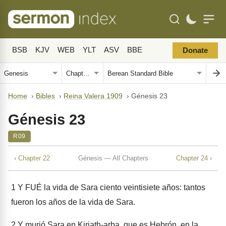
BSB
KJV
WEB
YLT
ASV
BBE
Donate
Home
›
Bibles
›
Reina Valera 1909
›
Génesis 23
Génesis 23
R09
‹ Chapter 22
Génesis — All Chapters
Chapter 24 ›
1
Y FUÉ la vida de Sara ciento veintisiete años: tantos
fueron los años de la vida de Sara.
2
Y murió Sara en Kiriath-arba, que es Hebrón, en la