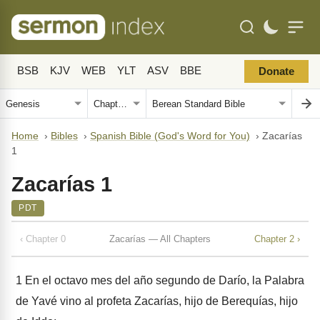
BSB
KJV
WEB
YLT
ASV
BBE
Donate
Home
›
Bibles
›
Spanish Bible (God's Word for You)
›
Zacarías
1
Zacarías 1
PDT
‹ Chapter 0
Zacarías — All Chapters
Chapter 2 ›
1
En el octavo mes del año segundo de Darío, la Palabra
de Yavé vino al profeta Zacarías, hijo de Berequías, hijo