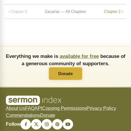
‹ Chapter 0
Zacarías — All Chapters
Chapter 2 ›
Everything we make is
available for free
because of
a generous community of supporters.
Donate
About Us
FAQ
API
Copying Permissions
Privacy Policy
Commendations
Donate
Follow