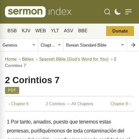
BSB
KJV
WEB
YLT
ASV
BBE
Donate
Home
›
Bibles
›
Spanish Bible (God's Word for You)
›
2
Corintios 7
2 Corintios 7
PDT
‹ Chapter 6
2 Corintios — All Chapters
Chapter 8 ›
1
Por tanto, amados, puesto que tenemos estas
promesas, purifiquémonos de toda contaminación del