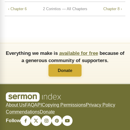
‹ Chapter 6
2 Corintios — All Chapters
Chapter 8 ›
Everything we make is
available for free
because of
a generous community of supporters.
Donate
About Us
FAQ
API
Copying Permissions
Privacy Policy
Commendations
Donate
Follow