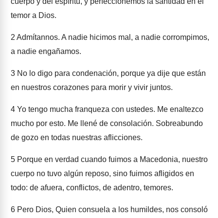
cuerpo y del espíritu, y perfeccionemos la santidad en el
temor a Dios.
2
Admítannos. A nadie hicimos mal, a nadie corrompimos,
a nadie engañamos.
3
No lo digo para condenación, porque ya dije que están
en nuestros corazones para morir y vivir juntos.
4
Yo tengo mucha franqueza con ustedes. Me enaltezco
mucho por esto. Me llené de consolación. Sobreabundo
de gozo en todas nuestras aflicciones.
5
Porque en verdad cuando fuimos a Macedonia, nuestro
cuerpo no tuvo algún reposo, sino fuimos afligidos en
todo: de afuera, conflictos, de adentro, temores.
6
Pero Dios, Quien consuela a los humildes, nos consoló