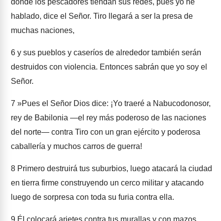
donde los pescadores tiendan sus redes, pues yo he
hablado, dice el Señor. Tiro llegará a ser la presa de
muchas naciones,
6
y sus pueblos y caseríos de alrededor también serán
destruidos con violencia. Entonces sabrán que yo soy el
Señor.
7
»Pues el Señor Dios dice: ¡Yo traeré a Nabucodonosor,
rey de Babilonia —el rey más poderoso de las naciones
del norte— contra Tiro con un gran ejército y poderosa
caballería y muchos carros de guerra!
8
Primero destruirá tus suburbios, luego atacará la ciudad
en tierra firme construyendo un cerco militar y atacando
luego de sorpresa con toda su furia contra ella.
9
Él colocará arietes contra tus murallas y con mazos