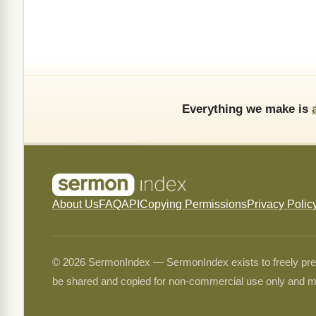
Everything we make is
About Us
FAQ
API
Copying Permissions
Privacy Polic
© 2026 SermonIndex — SermonIndex exists to freely preser
be shared and copied for non-commercial use only and m