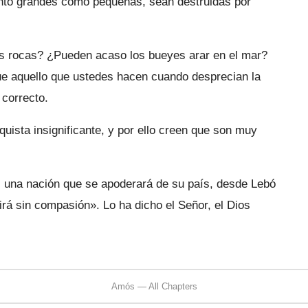
nto grandes como pequeñas, sean destruidas por
s rocas? ¿Pueden acaso los bueyes arar en el mar?
ue aquello que ustedes hacen cuando desprecian la
 correcto.
uista insignificante, y por ello creen que son muy
es una nación que se apoderará de su país, desde Lebó
irá sin compasión». Lo ha dicho el Señor, el Dios
Amós — All Chapters