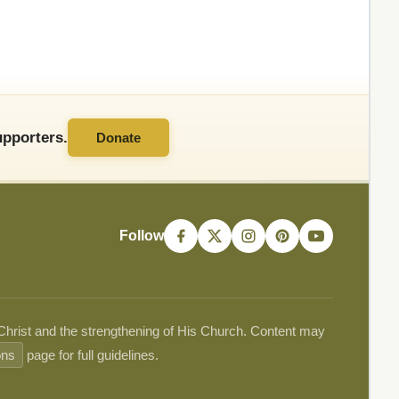
pporters.
Donate
Follow
 Christ and the strengthening of His Church. Content may
ons
page for full guidelines.