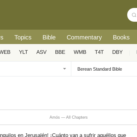
rs
Topics
Bible
Commentary
Books
WEB
YLT
ASV
BBE
WMB
T4T
DBY
|
Amós — All Chapters
anquilos en Jerusalén! ¡Cuánto van a sufrir aquéllos que