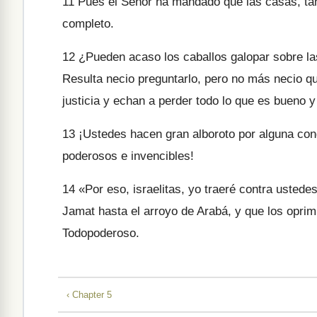
11
Pues el Señor ha mandado que las casas, ta
completo.
12
¿Pueden acaso los caballos galopar sobre la
Resulta necio preguntarlo, pero no más necio q
justicia y echan a perder todo lo que es bueno y
13
¡Ustedes hacen gran alboroto por alguna conq
poderosos e invencibles!
14
«Por eso, israelitas, yo traeré contra usted
Jamat hasta el arroyo de Arabá, y que los oprim
Todopoderoso.
‹ Chapter 5