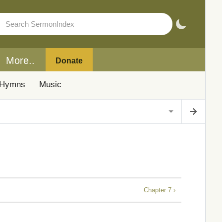
More..
Donate
Hymns
Music
Chapter 7 ›