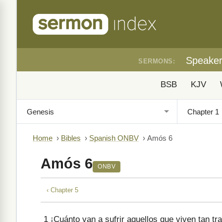
Speake
SERMONS:
BSB
KJV
Home
›
Bibles
›
Spanish ONBV
›
Amós 6
Amós 6
ONBV
‹ Chapter 5
1
¡Cuánto van a sufrir aquellos que viven tan tr