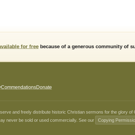
available for free
because of a generous community of su
y
Commendations
Donate
ve and freely distribute historic Christian sermons for the glory of
ay never be sold or used commercially. See our
Copying Permissi