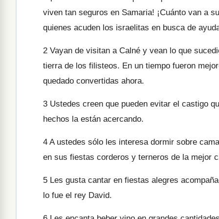
viven tan seguros en Samaria! ¡Cuánto van a suf
quienes acuden los israelitas en busca de ayud
2
Vayan de visitan a Calné y vean lo que sucedió
tierra de los filisteos. En un tiempo fueron me
quedado convertidas ahora.
3
Ustedes creen que pueden evitar el castigo que
hechos la están acercando.
4
A ustedes sólo les interesa dormir sobre cam
en sus fiestas corderos y terneros de la mejor c
5
Les gusta cantar en fiestas alegres acompaña
lo fue el rey David.
6
Les encanta beber vino en grandes cantidades