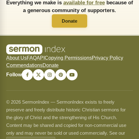
Everything we make is
available for free
because of
a generous community of supporters.
Donate
About Us
FAQ
API
Copying Permissions
Privacy Policy
Commendations
Donate
Follow
© 2026 SermonIndex — SermonIndex exists to freely
preserve and freely distribute historic Christian sermons for
the glory of Christ and the strengthening of His Church.
Content may be shared and copied for non-commercial use
only and may never be sold or used commercially. See our