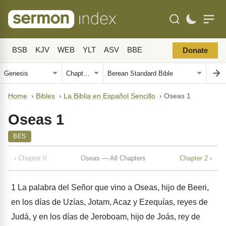
BSB
KJV
WEB
YLT
ASV
BBE
Donate
Home
›
Bibles
›
La Biblia en Español Sencillo
›
Oseas 1
Oseas 1
BES
‹ Chapter 0
Oseas — All Chapters
Chapter 2 ›
1
La palabra del Señor que vino a Oseas, hijo de Beeri,
en los días de Uzías, Jotam, Acaz y Ezequías, reyes de
Judá, y en los días de Jeroboam, hijo de Joás, rey de