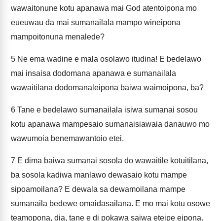
wawaitonune kotu apanawa mai God atentoipona mo
eueuwau da mai sumanailala mampo wineipona
mampoitonuna menalede?
5
Ne ema wadine e mala osolawo itudina! E bedelawo
mai insaisa dodomana apanawa e sumanailala
wawaitilana dodomanaleipona baiwa waimoipona, ba?
6
Tane e bedelawo sumanailala isiwa sumanai sosou
kotu apanawa mampesaio sumanaisiawaia danauwo mo
wawumoia benemawantoio etei.
7
E dima baiwa sumanai sosola do wawaitile kotuitilana,
ba sosola kadiwa manlawo dewasaio kotu mampe
sipoamoilana? E dewala sa dewamoilana mampe
sumanaila bedewe omaidasailana. E mo mai kotu osowe
teamopona, dia, tane e di pokawa saiwa eteipe eipona.