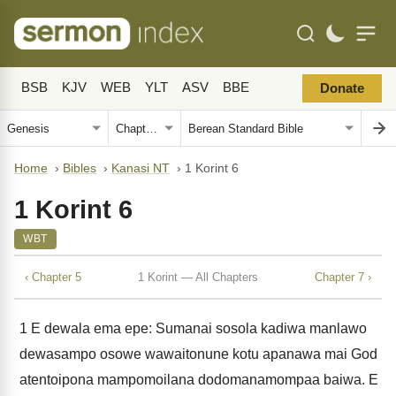
BSB
KJV
WEB
YLT
ASV
BBE
Donate
Home
›
Bibles
›
Kanasi NT
›
1 Korint 6
1 Korint 6
WBT
‹ Chapter 5
1 Korint — All Chapters
Chapter 7 ›
1
E dewala ema epe: Sumanai sosola kadiwa manlawo
dewasampo osowe wawaitonune kotu apanawa mai God
atentoipona mampomoilana dodomanamompaa baiwa. E