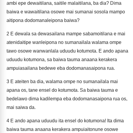
ambi epe dewaitilana, saitile malaitilana, ba dia? Dima
baiwa e wawaitilana osowe mai sumanai sosola mampo
aitipona dodomanaleipona baiwa?
2
E dewala sa dewasailana mampe sabamoitilana e mai
atenidaitipe wanleipona no sumanailala walama ompe
tawo osowe wanwanlala uduudu kotumota. E ando apana
uduudu kotumona, sa baiwa tauma anaana kerakera
ampuiasailana bedewe eba dodomanasaipona rua.
3
E ateiten ba dia, walama ompe no sumanailala mai
apana os, tane ensel do kotumota. Sa baiwa tauma e
bedelawo dima kadilempa eba dodomanasaipona rua os,
mai saiwa da.
4
E ando apana uduudu ita ensel do kotumona! Ita dima
baiwa tauma anaana kerakera ampuiaitonune osowe