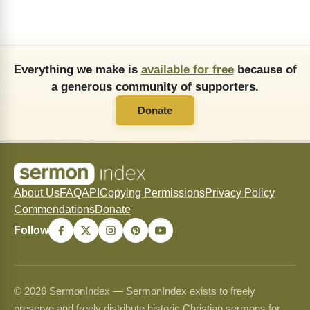
Everything we make is
available for free
because of
a generous community of supporters.
Donate
About Us
FAQ
API
Copying Permissions
Privacy Policy
Commendations
Donate
Follow
© 2026 SermonIndex — SermonIndex exists to freely
preserve and freely distribute historic Christian sermons for