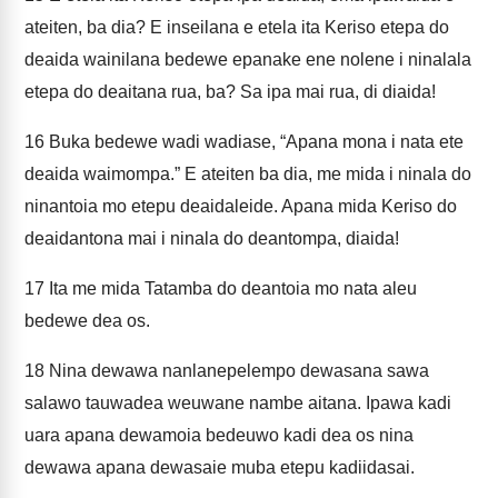
ateiten, ba dia? E inseilana e etela ita Keriso etepa do
deaida wainilana bedewe epanake ene nolene i ninalala
etepa do deaitana rua, ba? Sa ipa mai rua, di diaida!
16
Buka bedewe wadi wadiase, “Apana mona i nata ete
deaida waimompa.” E ateiten ba dia, me mida i ninala do
ninantoia mo etepu deaidaleide. Apana mida Keriso do
deaidantona mai i ninala do deantompa, diaida!
17
Ita me mida Tatamba do deantoia mo nata aleu
bedewe dea os.
18
Nina dewawa nanlanepelempo dewasana sawa
salawo tauwadea weuwane nambe aitana. Ipawa kadi
uara apana dewamoia bedeuwo kadi dea os nina
dewawa apana dewasaie muba etepu kadiidasai.