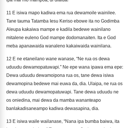
11
E isiwa mapo kadiwa ema rua dewamoile wainilee.
Tane tauma Tatamba Iesu Keriso ebowe ita no Godimba
Aleupa kakaiwa mampe e kadila bedewe wainilano
mitalene euleno God mampe dodomanaiten. Ita e God
meba apanawaida wanaleno kakaiwaida wainilana.
12
E ne etaneilano wane wanase, “Ne rua os dewa
uduudu dewamopatuwapi.” Ne epe wana ipawa ema epe:
Dewa uduudu dewamoipona rua os, tane dewa isiwa
dewamopina bedewe mai euwa da, dia. Ulaipa, ne rua os
dewa uduudu dewamopatuwapi. Tane dewa uduudu ne
os oniedina, mai dewa da mamba wananteapo
banlakadisaneampo kadiwa dewasapina, dia.
13
E isiwa waile wailanase, “Nana ipa bumba baiwa, ita