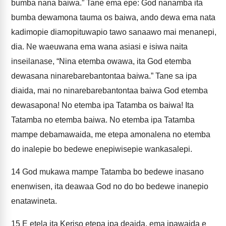
bumba nana baiwa.” Tane ema epe: God nanamba ita
bumba dewamona tauma os baiwa, ando dewa ema nata
kadimopie diamopituwapio tawo sanaawo mai menanepi,
dia. Ne waeuwana ema wana asiasi e isiwa naita
inseilanase, “Nina etemba owawa, ita God etemba
dewasana ninarebarebantontaa baiwa.” Tane sa ipa
diaida, mai no ninarebarebantontaa baiwa God etemba
dewasapona! No etemba ipa Tatamba os baiwa! Ita
Tatamba no etemba baiwa. No etemba ipa Tatamba
mampe debamawaida, me etepa amonalena no etemba
do inalepie bo bedewe enepiwisepie wankasalepi.
14
God mukawa mampe Tatamba bo bedewe inasano
enenwisen, ita deawaa God no do bo bedewe inanepio
enatawineta.
15
E etela ita Keriso etepa ipa deaida, ema ipawaida e