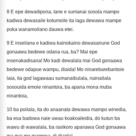
8
E epe dewaitipona, tane e sumanai sosola mampo
kadiwa dewasaile kotumoile ita laga dewawa mampe
poka wanamoilano dauwa etei.
9
E inseilana e kadiwa kainokaino dewasanune God
gonaawa bedewe odana rua, ba? Mai epe
insenakadisana! Mo kadi dewalala mai God gonaawa
bedewe odapue wampu, diaida! Mo ninarebarebantoie
laia, ita god lagawaau sumanaibulala, nainailala
sosouida emoie ninantoia, ba apana mona muba
ninantoia,
10
ba poilala, ita do anaanata dewawa mampo winedia,
ba esa badowa naie uwau koakoaleidia, do kutun ba
wawu di wawalala, ba rasikoro apanawa God gonaawa
ipa mai mo mampoa, di diaida!