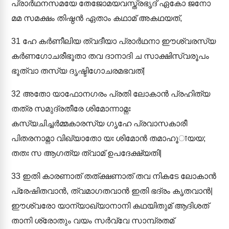
പ്രാർഥനസമയേ തേജോമയവസ്ത്രഭൃദ് ഏകോ ജനോ
മമ സമക്ഷം തിഷ്ഠൻ ഏതാം കഥാമ് അകഥയത്,
31
ഹേ കർണീലിയ ത്വദീയാ പ്രാർഥനാ ഈശ്വരസ്യ
കർണഗോചരീഭൂതാ തവ ദാനാദി ച സാക്ഷിസ്വരൂപം
ഭൂത്വാ തസ്യ ദൃഷ്ടിഗോചരമഭവത്|
32
അതോ യാഫോനഗരം പ്രതി ലോകാൻ പ്രഹിത്യ
തത്ര സമുദ്രതീരേ ശിമോന്നാമ്നഃ
കസ്യചിച്ചർമ്മകാരസ്യ ഗൃഹേ പ്രവാസകാരീ
പിതരനാമ്നാ വിഖ്യാതോ യഃ ശിമോൻ തമാഹൂाയയ;
തതഃ സ ആഗത്യ ത്വാമ് ഉപദേക്ഷ്യതി|
33
ഇതി കാരണാത് തത്ക്ഷണാത് തവ നികടേ ലോകാൻ
പ്രേഷിതവാൻ, ത്വമാഗതവാൻ ഇതി ഭദ്രം കൃതവാൻ|
ഈശ്വരോ യാന്യാഖ്യാനാനി കഥയിതുമ് ആദിശത്
താനി ശ്രോതും വയം സർവ്വേ സാമ്പ്രതമ്