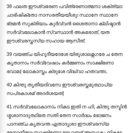
38
ഫലത ഈശ്വരേണ പവിത്രേണാത്മനാ ശക്ത്യാ
ചാഭിഷിക്തോ നാസരതീയയീശുഃ സ്ഥാനേ സ്ഥാനേ
ഭ്രമൻ സുക്രിയാം കുർവ്വൻ ശൈതാനാ ക്ലിഷ്ടാൻ
സർവ്വലോകാൻ സ്വസ്ഥാൻ അകരോത്, യത
ഈശ്വരസ്തസ്യ സഹായ ആസീത്;
39
വയഞ്ച യിഹൂദീയദേശേ യിരൂശാലമ്നഗരേ ച തേന
കൃതാനാം സർവ്വേഷാം കർമ്മണാം സാക്ഷിണോ
ഭവാമഃ| ലോകാസ്തം ക്രുശേ വിദ്ധ്വാ ഹതവന്തഃ,
40
കിന്തു തൃതീയദിവസേ ഈശ്വരസ്തമുത്ഥാപ്യ
സപ്രകാശമ് അദർശയത്|
41
സർവ്വലോകാനാം നികട ഇതി ന ഹി, കിന്തു തസ്മിൻ
ശ്മശാനാദുത്ഥിതേ സതി തേന സാർദ്ധം ഭോജനം
പാനഞ്ച കൃതവന്ത ഏതാദൃശാ ഈശ്വരസ്യ
മനോനീതാഃ സാക്ഷിണോ യേ വയമ് അസ്മാകം നികടേ