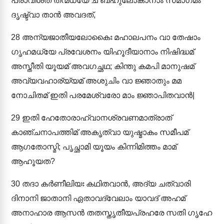
പ്രാവിശത് തന്മധ്യേ ച ബഹുലോകാനാം സമാഗമം
ദൃഷ്ട്വാ താൻ അവദത്,
28
അന്യജാതീയലോകൈഃ മഹാലപനം വാ തേഷാം
ഗൃഹമധ്യേ പ്രവേശനം യിഹൂദീയാനാം നിഷിദ്ധമ്
അസ്തീതി യൂയമ് അവഗച്ഛഥ; കിന്തു കമപി മാനുഷമ്
അവ്യവഹാര്യ്യമ് അശുചിം വാ ജ്ഞാതും മമ
നോചിതമ് ഇതി പരമേശ്വരോ മാം ജ്ഞാപിതവാൻ|
29
ഇതി ഹേതോരാഹ്വാനശ്രവണമാത്രാത്
കാഞ്ചനാപത്തിമ് അകൃത്വാ യുഷ്മാകം സമീപമ്
ആഗതോസ്മി; പൃച്ഛാമി യൂയം കിന്നിമിത്തം മാമ്
ആഹൂയത?
30
തദാ കർണീലിയഃ കഥിതവാൻ, അദ്യ ചത്വാരി
ദിനാനി ജാതാനി ഏതാവദ്വേലാം യാവദ് അഹമ്
അനാഹാര ആസൻ തതസ്തൃതീയപ്രഹരേ സതി ഗൃഹേ