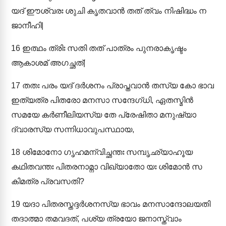
യദ് ഈശ്വരഃ ശുചി കൃതവാൻ തത് ത്വം നിഷിദ്ധം ന
ജാനീഹി|
16
ഇത്ഥം ത്രിഃ സതി തത് പാത്രം പുനരാകൃഷ്ടം
ആകാശമ് അഗച്ഛത്|
17
തതഃ പരം യദ് ദർശനം പ്രാപ്തവാൻ തസ്യ കോ ഭാവ
ഇത്യത്ര പിതരോ മനസാ സന്ദേഗ്ധി, ഏതസ്മിൻ
സമയേ കർണീലിയസ്യ തേ പ്രേഷിതാ മനുഷ്യാ
ദ്വാരസ്യ സന്നിധാവുപസ്ഥായ,
18
ശിമോനോ ഗൃഹമന്വിച്ഛന്തഃ സമ്പൃഛ്യാഹൂയ
കഥിതവന്തഃ പിതരനാമ്നാ വിഖ്യാതോ യഃ ശിമോൻ സ
കിമത്ര പ്രവസതി?
19
യദാ പിതരസ്തദ്ദർശനസ്യ ഭാവം മനസാന്ദോലയതി
തദാത്മാ തമവദത്, പശ്യ ത്രയോ ജനാസ്ത്വാം