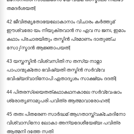
തമദർശയത്|
42
ജീവിതമൃതോഭയലോകാനാം വിചാരം കർത്തുമ്
ഈശ്വരോ യം നിയുക്തവാൻ സ ഏവ സ ജനഃ, ഇമാം
കഥാം പ്രചാരയിതും തസ്മിൻ പ്രമാണം ദാതുഞ്ച
സോഽസ്മാൻ ആജ്ഞാപയത്|
43
യസ്തസ്മിൻ വിശ്വസിതി സ തസ്യ നാമ്നാ
പാപാന്മുക്തോ ഭവിഷ്യതി തസ്മിൻ സർവ്വേ
ഭവിഷ്യദ്വാദിനോപി ഏതാദൃശം സാക്ഷ്യം ദദതി|
44
പിതരസ്യൈതത്കഥാകഥനകാലേ സർവ്വേഷാം
ശ്രോതൃണാമുപരി പവിത്ര ആത്മാവാരോഹത്|
45
തതഃ പിതരേണ സാർദ്ധമ് ആഗതാസ്ത്വക്ഛേദിനോ
വിശ്വാസിനോ ലോകാ അന്യദേശീയേഭ്യഃ പവിത്ര
ആത്മനി ദത്തേ സതി