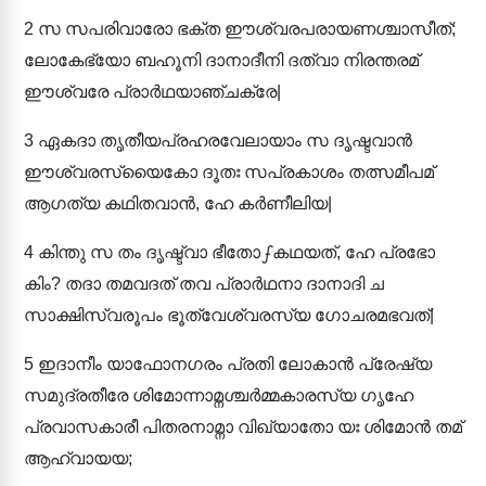
2
സ സപരിവാരോ ഭക്ത ഈശ്വരപരായണശ്ചാസീത്;
ലോകേഭ്യോ ബഹൂനി ദാനാദീനി ദത്വാ നിരന്തരമ്
ഈശ്വരേ പ്രാർഥയാഞ്ചക്രേ|
3
ഏകദാ തൃതീയപ്രഹരവേലായാം സ ദൃഷ്ടവാൻ
ഈശ്വരസ്യൈകോ ദൂതഃ സപ്രകാശം തത്സമീപമ്
ആഗത്യ കഥിതവാൻ, ഹേ കർണീലിയ|
4
കിന്തു സ തം ദൃഷ്ട്വാ ഭീതോഽകഥയത്, ഹേ പ്രഭോ
കിം? തദാ തമവദത് തവ പ്രാർഥനാ ദാനാദി ച
സാക്ഷിസ്വരൂപം ഭൂത്വേശ്വരസ്യ ഗോചരമഭവത്|
5
ഇദാനീം യാഫോനഗരം പ്രതി ലോകാൻ പ്രേഷ്യ
സമുദ്രതീരേ ശിമോന്നാമ്നശ്ചർമ്മകാരസ്യ ഗൃഹേ
പ്രവാസകാരീ പിതരനാമ്നാ വിഖ്യാതോ യഃ ശിമോൻ തമ്
ആഹ്വായയ;