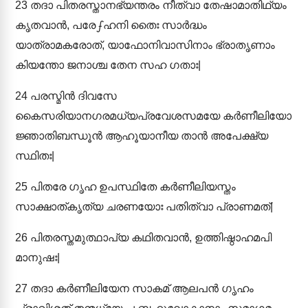
23
തദാ പിതരസ്താനഭ്യന്തരം നീത്വാ തേഷാമാതിഥ്യം
കൃതവാൻ, പരേഽഹനി തൈഃ സാർദ്ധം
യാത്രാമകരോത്, യാഫോനിവാസിനാം ഭ്രാതൃണാം
കിയന്തോ ജനാശ്ച തേന സഹ ഗതാഃ|
24
പരസ്മിൻ ദിവസേ
കൈസരിയാനഗരമധ്യപ്രവേശസമയേ കർണീലിയോ
ജ്ഞാതിബന്ധൂൻ ആഹൂയാനീയ താൻ അപേക്ഷ്യ
സ്ഥിതഃ|
25
പിതരേ ഗൃഹ ഉപസ്ഥിതേ കർണീലിയസ്തം
സാക്ഷാത്കൃത്യ ചരണയോഃ പതിത്വാ പ്രാണമത്|
26
പിതരസ്തമുത്ഥാപ്യ കഥിതവാൻ, ഉത്തിഷ്ഠാഹമപി
മാനുഷഃ|
27
തദാ കർണീലിയേന സാകമ് ആലപൻ ഗൃഹം