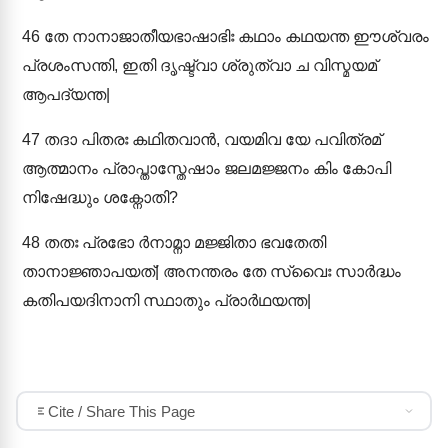
46
തേ നാനാജാതീയഭാഷാഭിഃ കഥാം കഥയന്ത ഈശ്വരം
പ്രശംസന്തി, ഇതി ദൃഷ്ട്വാ ശ്രുത്വാ ച വിസ്മയമ്
ആപദ്യന്ത|
47
തദാ പിതരഃ കഥിതവാൻ, വയമിവ യേ പവിത്രമ്
ആത്മാനം പ്രാപ്താസ്തേഷാം ജലമജ്ജനം കിം കോപി
നിഷേദ്ധും ശക്നോതി?
48
തതഃ പ്രഭോ ർനാമ്നാ മജ്ജിതാ ഭവതേതി
താനാജ്ഞാപയത്| അനന്തരം തേ സ്വൈഃ സാർദ്ധം
കതിപയദിനാനി സ്ഥാതും പ്രാർഥയന്ത|
Cite / Share This Page