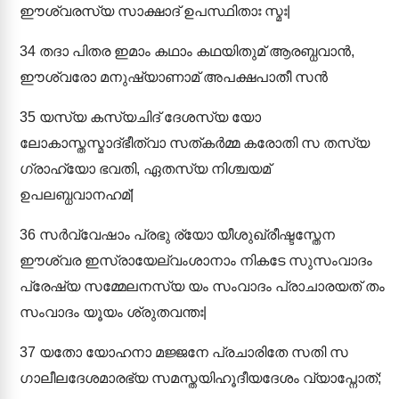
ഈശ്വരസ്യ സാക്ഷാദ് ഉപസ്ഥിതാഃ സ്മഃ|
34
തദാ പിതര ഇമാം കഥാം കഥയിതുമ് ആരബ്ധവാൻ,
ഈശ്വരോ മനുഷ്യാണാമ് അപക്ഷപാതീ സൻ
35
യസ്യ കസ്യചിദ് ദേശസ്യ യോ
ലോകാസ്തസ്മാദ്ഭീത്വാ സത്കർമ്മ കരോതി സ തസ്യ
ഗ്രാഹ്യോ ഭവതി, ഏതസ്യ നിശ്ചയമ്
ഉപലബ്ധവാനഹമ്|
36
സർവ്വേഷാം പ്രഭു ര്യോ യീശുഖ്രീഷ്ടസ്തേന
ഈശ്വര ഇസ്രായേല്വംശാനാം നികടേ സുസംവാദം
പ്രേഷ്യ സമ്മേലനസ്യ യം സംവാദം പ്രാചാരയത് തം
സംവാദം യൂയം ശ്രുതവന്തഃ|
37
യതോ യോഹനാ മജ്ജനേ പ്രചാരിതേ സതി സ
ഗാലീലദേശമാരഭ്യ സമസ്തയിഹൂദീയദേശം വ്യാപ്നോത്;