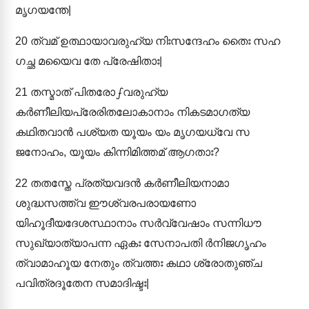
മൃഗയന്തേ|
20
ത്വമ് ഉത്ഥായാവരുഹ്യ നിഃസന്ദേഹം തൈഃ സഹ
ഗച്ഛ മയൈവ തേ പ്രേഷിതാഃ|
21
തസ്മാത് പിതരോഽവരുഹ്യ
കർണീലിയപ്രേരിതലോകാനാം നികടമാഗത്യ
കഥിതവാൻ പശ്യത യൂയം യം മൃഗയധ്വേ സ
ജനോഹം, യൂയം കിന്നിമിത്തമ് ആഗതാഃ?
22
തതസ്തേ പ്രത്യവദൻ കർണീലിയനാമാ
ശുദ്ധസത്ത്വ ഈശ്വരപരായണോ
യിഹൂദീയദേശസ്ഥാനാം സർവ്വേഷാം സന്നിധൗ
സുഖ്യാത്യാപന്ന ഏകഃ സേനാപതി ർനിജഗൃഹം
ത്വാമാഹൂയ നേതും ത്വത്തഃ കഥാ ശ്രോതുഞ്ച
പവിത്രദൂതേന സമാദിഷ്ടഃ|