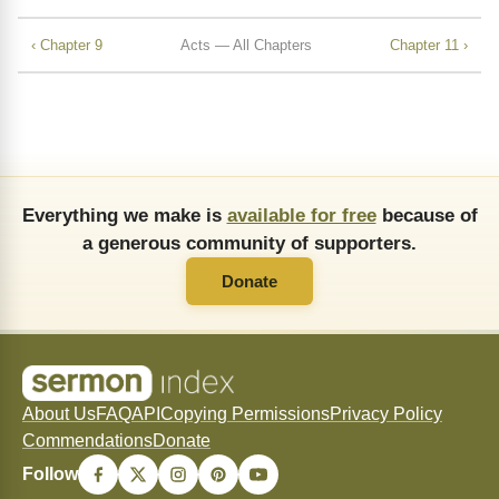
‹ Chapter 9
Acts — All Chapters
Chapter 11 ›
Everything we make is
available for free
because of
a generous community of supporters.
Donate
About Us
FAQ
API
Copying Permissions
Privacy Policy
Commendations
Donate
Follow