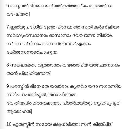
6
തസ്മാത് ത്വയാ യദ്യത് കർത്തവ്യം തത്തത് സ
വദിഷ്യതി|
7
ഇത്യുപദിശ്യ ദൂതേ പ്രസ്ഥിതേ സതി കർണീലിയഃ
സ്വഗൃഹസ്ഥാനാം ദാസാനാം ദ്വൗ ജനൗ നിത്യം
സ്വസങ്ഗിനാം സൈന്യാനാമ് ഏകാം
ഭക്തസേനാഞ്ചാഹൂയ
8
സകലമേതം വൃത്താന്തം വിജ്ഞാപ്യ യാഫോനഗരം
താൻ പ്രാഹിണോത്|
9
പരസ്മിൻ ദിനേ തേ യാത്രാം കൃത്വാ യദാ നഗരസ്യ
സമീപ ഉപാതിഷ്ഠൻ, തദാ പിതരോ
ദ്വിതീയപ്രഹരവേലായാം പ്രാർഥയിതും ഗൃഹപൃഷ്ഠമ്
ആരോഹത്|
10
ഏതസ്മിൻ സമയേ ക്ഷുധാർത്തഃ സൻ കിഞ്ചിദ്