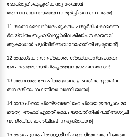
ഭോക്തുമ് ഐച്ഛത് കിന്തു തേഷാമ്
അന്നാസാദനസമയേ സ മൂർച്ഛിതഃ സന്നപതത്|
11
തതോ മേഘദ്വാരം മുക്തം ചതുർഭിഃ കോണൈ
ർലമ്ബിതം ബൃഹദ്വസ്ത്രമിവ കിഞ്ചന ഭാജനമ്
ആകാശാത് പൃഥിവീമ് അവാരോഹതീതി ദൃഷ്ടവാൻ|
12
തന്മധ്യേ നാനപ്രകാരാ ഗ്രാമ്യവന്യപശവഃ
ഖേചരോരോഗാമിപ്രഭൃതയോ ജന്തവശ്ചാസൻ|
13
അനന്തരം ഹേ പിതര ഉത്ഥായ ഹത്വാ ഭുംക്ഷ്വ
തമ്പ്രതീയം ഗഗണീയാ വാണീ ജാതാ|
14
തദാ പിതരഃ പ്രത്യവദത്, ഹേ പ്രഭോ ഈദൃശം മാ
ഭവതു, അഹമ് ഏതത് കാലം യാവത് നിഷിദ്ധമ് അശുചി
വാ ദ്രവ്യം കിഞ്ചിദപി ന ഭുക്തവാൻ|
15
തതഃ പുനരപി താദൃശീ വിഹയസീയാ വാണീ ജാതാ