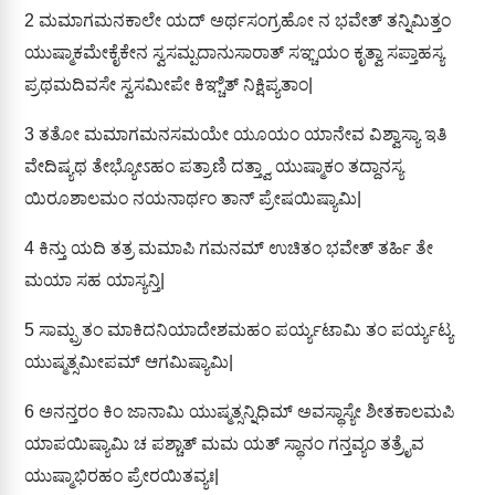
2
ಮಮಾಗಮನಕಾಲೇ ಯದ್ ಅರ್ಥಸಂಗ್ರಹೋ ನ ಭವೇತ್ ತನ್ನಿಮಿತ್ತಂ
ಯುಷ್ಮಾಕಮೇಕೈಕೇನ ಸ್ವಸಮ್ಪದಾನುಸಾರಾತ್ ಸಞ್ಚಯಂ ಕೃತ್ವಾ ಸಪ್ತಾಹಸ್ಯ
ಪ್ರಥಮದಿವಸೇ ಸ್ವಸಮೀಪೇ ಕಿಞ್ಚಿತ್ ನಿಕ್ಷಿಪ್ಯತಾಂ|
3
ತತೋ ಮಮಾಗಮನಸಮಯೇ ಯೂಯಂ ಯಾನೇವ ವಿಶ್ವಾಸ್ಯಾ ಇತಿ
ವೇದಿಷ್ಯಥ ತೇಭ್ಯೋಽಹಂ ಪತ್ರಾಣಿ ದತ್ತ್ವಾ ಯುಷ್ಮಾಕಂ ತದ್ದಾನಸ್ಯ
ಯಿರೂಶಾಲಮಂ ನಯನಾರ್ಥಂ ತಾನ್ ಪ್ರೇಷಯಿಷ್ಯಾಮಿ|
4
ಕಿನ್ತು ಯದಿ ತತ್ರ ಮಮಾಪಿ ಗಮನಮ್ ಉಚಿತಂ ಭವೇತ್ ತರ್ಹಿ ತೇ
ಮಯಾ ಸಹ ಯಾಸ್ಯನ್ತಿ|
5
ಸಾಮ್ಪ್ರತಂ ಮಾಕಿದನಿಯಾದೇಶಮಹಂ ಪರ್ಯ್ಯಟಾಮಿ ತಂ ಪರ್ಯ್ಯಟ್ಯ
ಯುಷ್ಮತ್ಸಮೀಪಮ್ ಆಗಮಿಷ್ಯಾಮಿ|
6
ಅನನ್ತರಂ ಕಿಂ ಜಾನಾಮಿ ಯುಷ್ಮತ್ಸನ್ನಿಧಿಮ್ ಅವಸ್ಥಾಸ್ಯೇ ಶೀತಕಾಲಮಪಿ
ಯಾಪಯಿಷ್ಯಾಮಿ ಚ ಪಶ್ಚಾತ್ ಮಮ ಯತ್ ಸ್ಥಾನಂ ಗನ್ತವ್ಯಂ ತತ್ರೈವ
ಯುಷ್ಮಾಭಿರಹಂ ಪ್ರೇರಯಿತವ್ಯಃ|