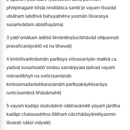
philipīnagarē kliṣṭā ninditāśca santō’pi vayam īśvarād
utsāhaṁ labdhvā bahuyatnēna yuṣmān īśvarasya
susaṁvādam abōdhayāma|
3
yatō’smākam ādēśō bhrāntēraśucibhāvād vōtpannaḥ
pravañcanāyuktō vā na bhavati|
4
kintvīśvarēṇāsmān parīkṣya viśvasanīyān mattvā ca
yadvat susaṁvādō’smāsu samārpyata tadvad vayaṁ
mānavēbhyō na rurōciṣamāṇāḥ
kintvasmadantaḥkaraṇānāṁ parīkṣakāyēśvarāya
rurōciṣamāṇā bhāṣāmahē|
5
vayaṁ kadāpi stutivādinō nābhavāmēti yūyaṁ jānītha
kadāpi chalavastrēṇa lōbhaṁ nācchādayāmētyasmin
īśvaraḥ sākṣī vidyatē|