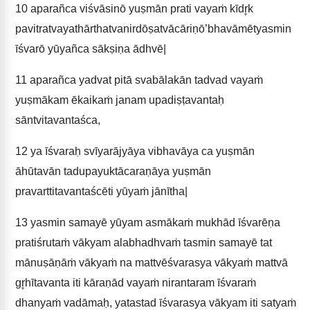
10
aparañca viśvāsinō yuṣmān prati vayaṁ kīdr̥k
pavitratvayathārthatvanirdōṣatvācāriṇō’bhavāmētyasmin
īśvarō yūyañca sākṣiṇa ādhvē|
11
aparañca yadvat pitā svabālakān tadvad vayaṁ
yuṣmākam ēkaikaṁ janam upadiṣṭavantaḥ
sāntvitavantaśca,
12
ya īśvaraḥ svīyarājyāya vibhavāya ca yuṣmān
āhūtavān tadupayuktācaraṇāya yuṣmān
pravarttitavantaścēti yūyaṁ jānītha|
13
yasmin samayē yūyam asmākaṁ mukhād īśvarēṇa
pratiśrutaṁ vākyam alabhadhvaṁ tasmin samayē tat
mānuṣāṇāṁ vākyaṁ na mattvēśvarasya vākyaṁ mattvā
gr̥hītavanta iti kāraṇād vayaṁ nirantaram īśvaraṁ
dhanyaṁ vadāmaḥ, yatastad īśvarasya vākyam iti satyaṁ