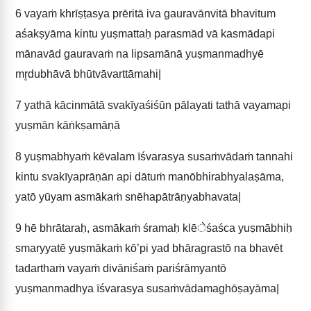
6
vayaṁ khrīṣṭasya prēritā iva gauravānvitā bhavitum
aśakṣyāma kintu yuṣmattaḥ parasmād vā kasmādapi
mānavād gauravaṁ na lipsamānā yuṣmanmadhyē
mr̥dubhāvā bhūtvāvarttāmahi|
7
yathā kācinmātā svakīyaśiśūn pālayati tathā vayamapi
yuṣmān kāṅkṣamāṇā
8
yuṣmabhyaṁ kēvalam īśvarasya susaṁvādaṁ tannahi
kintu svakīyaprāṇān api dātuṁ manōbhirabhyalaṣāma,
yatō yūyam asmākaṁ snēhapātrāṇyabhavata|
9
hē bhrātaraḥ, asmākaṁ śramaḥ klēेśaśca yuṣmābhiḥ
smaryyatē yuṣmākaṁ kō’pi yad bhāragrastō na bhavēt
tadarthaṁ vayaṁ divāniśaṁ pariśrāmyantō
yuṣmanmadhya īśvarasya susaṁvādamaghōṣayāma|