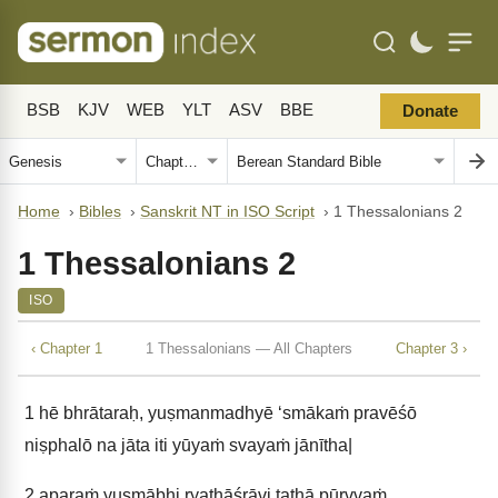
BSB
KJV
WEB
YLT
ASV
BBE
Donate
Home
›
Bibles
›
Sanskrit NT in ISO Script
›
1 Thessalonians 2
1 Thessalonians 2
ISO
‹ Chapter 1
1 Thessalonians — All Chapters
Chapter 3 ›
1
hē bhrātaraḥ, yuṣmanmadhyē ‘smākaṁ pravēśō
niṣphalō na jāta iti yūyaṁ svayaṁ jānītha|
2
aparaṁ yuṣmābhi ryathāśrāvi tathā pūrvvaṁ