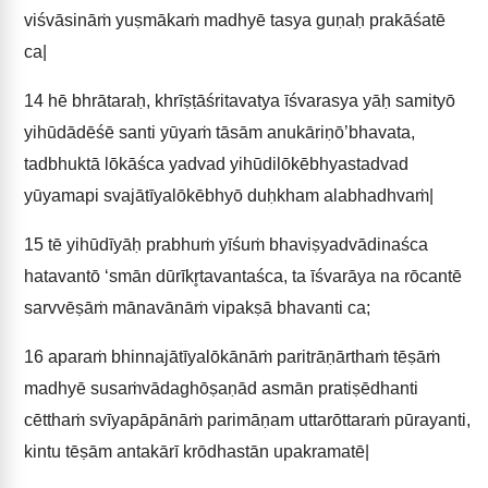
viśvāsināṁ yuṣmākaṁ madhyē tasya guṇaḥ prakāśatē
ca|
14
hē bhrātaraḥ, khrīṣṭāśritavatya īśvarasya yāḥ samityō
yihūdādēśē santi yūyaṁ tāsām anukāriṇō’bhavata,
tadbhuktā lōkāśca yadvad yihūdilōkēbhyastadvad
yūyamapi svajātīyalōkēbhyō duḥkham alabhadhvaṁ|
15
tē yihūdīyāḥ prabhuṁ yīśuṁ bhaviṣyadvādinaśca
hatavantō ‘smān dūrīkr̥tavantaśca, ta īśvarāya na rōcantē
sarvvēṣāṁ mānavānāṁ vipakṣā bhavanti ca;
16
aparaṁ bhinnajātīyalōkānāṁ paritrāṇārthaṁ tēṣāṁ
madhyē susaṁvādaghōṣaṇād asmān pratiṣēdhanti
cētthaṁ svīyapāpānāṁ parimāṇam uttarōttaraṁ pūrayanti,
kintu tēṣām antakārī krōdhastān upakramatē|