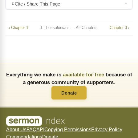
Cite / Share This Page
‹ Chapter 1
1 Thessalonians — All Chapters
Chapter 3 ›
Everything we make is
available for free
because of
a generous community of supporters.
Donate
About Us
FAQ
API
Copying Permissions
Privacy Policy
Commendations
Donate