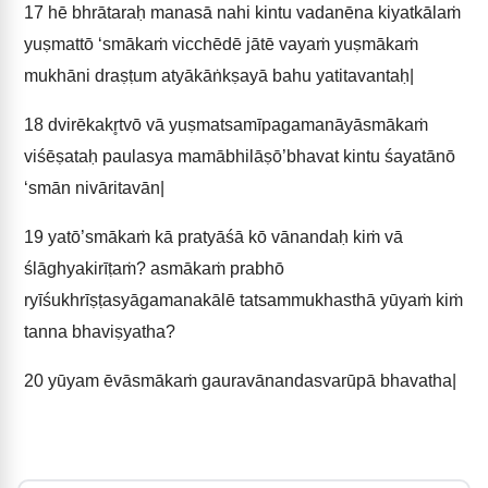
17
hē bhrātaraḥ manasā nahi kintu vadanēna kiyatkālaṁ
yuṣmattō ‘smākaṁ vicchēdē jātē vayaṁ yuṣmākaṁ
mukhāni draṣṭum atyākāṅkṣayā bahu yatitavantaḥ|
18
dvirēkakr̥tvō vā yuṣmatsamīpagamanāyāsmākaṁ
viśēṣataḥ paulasya mamābhilāṣō’bhavat kintu śayatānō
‘smān nivāritavān|
19
yatō’smākaṁ kā pratyāśā kō vānandaḥ kiṁ vā
ślāghyakirīṭaṁ? asmākaṁ prabhō
ryīśukhrīṣṭasyāgamanakālē tatsammukhasthā yūyaṁ kiṁ
tanna bhaviṣyatha?
20
yūyam ēvāsmākaṁ gauravānandasvarūpā bhavatha|