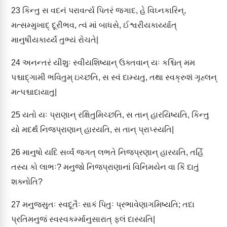
23
કિન્તુ સ વદનં પરાવર્ત્ય પિતરં જગાદ, હે વિઘ્નકારિન્,
મત્સમ્મુખાદ્ દૂરીભવ, ત્વં માં બાધસે, ઈશ્વરીયકાર્ય્યાત્
માનુષીયકાર્ય્યં તુભ્યં રોચતે|
24
અનન્તરં યીશુઃ સ્વીયશિષ્યાન્ ઉક્તવાન્ યઃ કશ્ચિત્ મમ
પશ્ચાદ્ગામી ભવિતુમ્ ઇચ્છતિ, સ સ્વં દામ્યતુ, તથા સ્વક્રુશં ગૃહ્લન્
મત્પશ્ચાદાયાતુ|
25
યતો યઃ પ્રાણાન્ રક્ષિતુમિચ્છતિ, સ તાન્ હારયિષ્યતિ, કિન્તુ
યો મદર્થં નિજપ્રાણાન્ હારયતિ, સ તાન્ પ્રાપ્સ્યતિ|
26
માનુષો યદિ સર્વ્વં જગત્ લભતે નિજપ્રણાન્ હારયતિ, તર્હિ
તસ્ય કો લાભઃ? મનુજો નિજપ્રાણાનાં વિનિમયેન વા કિં દાતું
શક્નોતિ?
27
મનુજસુતઃ સ્વદૂતૈઃ સાકં પિતુઃ પ્રભાવેણાગમિષ્યતિ; તદા
પ્રતિમનુજં સ્વસ્વકર્મ્માનુસારાત્ ફલં દાસ્યતિ|