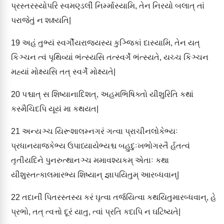
પ્રસ્તરસ્યોપરિ સ્વમણ્ડલીં નિર્મ્માસ્યામિ, તેન નિરયો બલાત્ તાં
પરાજેતું ન શક્ષ્યતિ|
19
અહં તુભ્યં સ્વર્ગીયરાજ્યસ્ય કુઞ્જિકાં દાસ્યામિ, તેન યત્
કિઞ્ચન ત્વં પૃથિવ્યાં ભંત્સ્યસિ તત્સ્વર્ગે ભંત્સ્યતે, યચ્ચ કિઞ્ચન
મહ્યાં મોક્ષ્યસિ તત્ સ્વર્ગે મોક્ષ્યતે|
20
પશ્ચાત્ સ શિષ્યાનાદિશત્, અહમભિષિક્તો યીશુરિતિ કથાં
કસ્મૈચિદપિ યૂયં મા કથયત|
21
અન્યઞ્ચ યિરૂશાલમ્નગરં ગત્વા પ્રાચીનલોકેભ્યઃ
પ્રધાનયાજકેભ્ય ઉપાધ્યાયેભ્યશ્ચ બહુદુઃખભોગસ્તૈ ર્હતત્વં
તૃતીયદિને પુનરુત્થાનઞ્ચ મમાવશ્યકમ્ એતાઃ કથા
યીશુસ્તત્કાલમારભ્ય શિષ્યાન્ જ્ઞાપયિતુમ્ આરબ્ધવાન્|
22
તદાનીં પિતરસ્તસ્ય કરં ઘૃત્વા તર્જયિત્વા કથયિતુમારબ્ધવાન્, હે
પ્રભો, તત્ ત્વત્તો દૂરં યાતુ, ત્વાં પ્રતિ કદાપિ ન ઘટિષ્યતે|