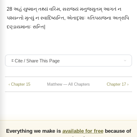
28
અહં યુષ્માન્ તથ્યં વચ્મિ, સરાજ્યં મનુજસુતમ્ આગતં ન
પશ્યન્તો મૃત્યું ન સ્વાદિષ્યન્તિ, એતાદૃશાઃ કતિપયજના અત્રાપિ
દણ્ડાયમાનાઃ સન્તિ|
Cite / Share This Page
‹ Chapter 15
Matthew — All Chapters
Chapter 17 ›
Everything we make is
available for free
because of