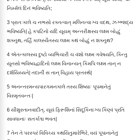
નિર્મ્મલં દિનં ભવિષ્યતિ;
3
પ્રાતઃકાલે ચ નભસો રક્તત્વાત્ મલિનત્વાઞ્ચ વદથ, ઝઞ્ભ્શદ્ય
ભવિષ્યતિ| હે કપટિનો યદિ યૂયમ્ અન્તરીક્ષસ્ય લક્ષ્મ બોદ્ધું
શક્નુથ, તર્હિ કાલસ્યૈતસ્ય લક્ષ્મ કથં બોદ્ધું ન શક્નુથ?
4
એતત્કાલસ્ય દુષ્ટો વ્યભિચારી ચ વંશો લક્ષ્મ ગવેષયતિ, કિન્તુ
યૂનસો ભવિષ્યદ્વાદિનો લક્ષ્મ વિનાન્યત્ કિમપિ લક્ષ્મ તાન્ ન
દર્શયિય્યતે| તદાનીં સ તાન્ વિહાય પ્રતસ્થે|
5
અનન્તરમન્યપારગમનકાલે તસ્ય શિષ્યાઃ પૂપમાનેતું
વિસ્મૃતવન્તઃ|
6
યીશુસ્તાનવાદીત્, યૂયં ફિરૂશિનાં સિદૂકિનાઞ્ચ કિણ્વં પ્રતિ
સાવધાનાઃ સતર્કાશ્ચ ભવત|
7
તેન તે પરસ્પરં વિવિચ્ય કથયિતુમારેભિરે, વયં પૂપાનાનેતું