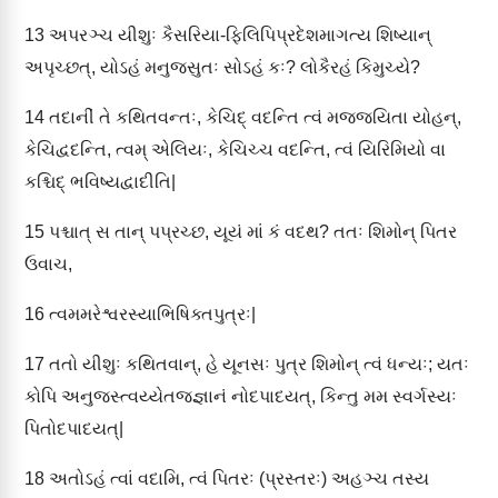
13
અપરઞ્ચ યીશુઃ કૈસરિયા-ફિલિપિપ્રદેશમાગત્ય શિષ્યાન્
અપૃચ્છત્, યોઽહં મનુજસુતઃ સોઽહં કઃ? લોકૈરહં કિમુચ્યે?
14
તદાનીં તે કથિતવન્તઃ, કેચિદ્ વદન્તિ ત્વં મજ્જયિતા યોહન્,
કેચિદ્વદન્તિ, ત્વમ્ એલિયઃ, કેચિચ્ચ વદન્તિ, ત્વં યિરિમિયો વા
કશ્ચિદ્ ભવિષ્યદ્વાદીતિ|
15
પશ્ચાત્ સ તાન્ પપ્રચ્છ, યૂયં માં કં વદથ? તતઃ શિમોન્ પિતર
ઉવાચ,
16
ત્વમમરેશ્વરસ્યાભિષિક્તપુત્રઃ|
17
તતો યીશુઃ કથિતવાન્, હે યૂનસઃ પુત્ર શિમોન્ ત્વં ધન્યઃ; યતઃ
કોપિ અનુજસ્ત્વય્યેતજ્જ્ઞાનં નોદપાદયત્, કિન્તુ મમ સ્વર્ગસ્યઃ
પિતોદપાદયત્|
18
અતોઽહં ત્વાં વદામિ, ત્વં પિતરઃ (પ્રસ્તરઃ) અહઞ્ચ તસ્ય