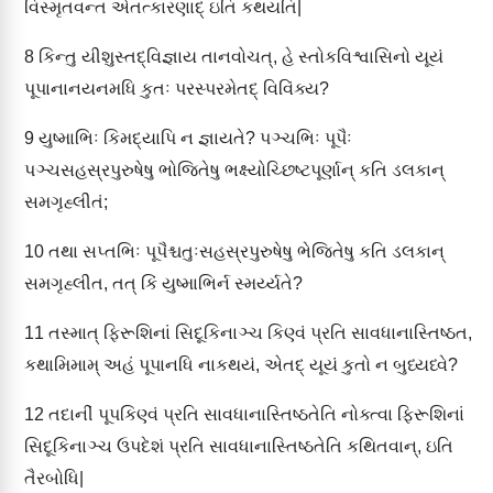
વિસ્મૃતવન્ત એતત્કારણાદ્ ઇતિ કથયતિ|
8
કિન્તુ યીશુસ્તદ્વિજ્ઞાય તાનવોચત્, હે સ્તોકવિશ્વાસિનો યૂયં
પૂપાનાનયનમધિ કુતઃ પરસ્પરમેતદ્ વિવિંક્ય?
9
યુષ્માભિઃ કિમદ્યાપિ ન જ્ઞાયતે? પઞ્ચભિઃ પૂપૈઃ
પઞ્ચસહસ્રપુરુષેષુ ભોજિતેષુ ભક્ષ્યોચ્છિષ્ટપૂર્ણાન્ કતિ ડલકાન્
સમગૃહ્લીતં;
10
તથા સપ્તભિઃ પૂપૈશ્ચતુઃસહસ્રપુરુષેષુ ભેજિતેષુ કતિ ડલકાન્
સમગૃહ્લીત, તત્ કિં યુષ્માભિર્ન સ્મર્ય્યતે?
11
તસ્માત્ ફિરૂશિનાં સિદૂકિનાઞ્ચ કિણ્વં પ્રતિ સાવધાનાસ્તિષ્ઠત,
કથામિમામ્ અહં પૂપાનધિ નાકથયં, એતદ્ યૂયં કુતો ન બુધ્યધ્વે?
12
તદાનીં પૂપકિણ્વં પ્રતિ સાવધાનાસ્તિષ્ઠતેતિ નોક્ત્વા ફિરૂશિનાં
સિદૂકિનાઞ્ચ ઉપદેશં પ્રતિ સાવધાનાસ્તિષ્ઠતેતિ કથિતવાન્, ઇતિ
તૈરબોધિ|