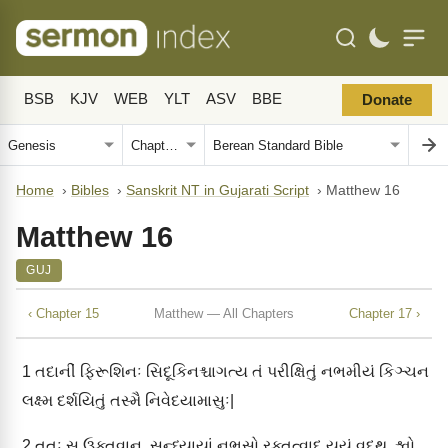
BSB
KJV
WEB
YLT
ASV
BBE
Donate
Home
›
Bibles
›
Sanskrit NT in Gujarati Script
›
Matthew 16
Matthew 16
GUJ
‹ Chapter 15
Matthew — All Chapters
Chapter 17 ›
1
તદાનીં ફિરૂશિનઃ સિદૂકિનશ્ચાગત્ય તં પરીક્ષિતું નભમીયં કિઞ્ચન
લક્ષ્મ દર્શયિતું તસ્મૈ નિવેદયામાસુઃ|
2
તતઃ સ ઉક્તવાન્, સન્ધ્યાયાં નભસો રક્તત્વાદ્ યૂયં વદથ, શ્વો