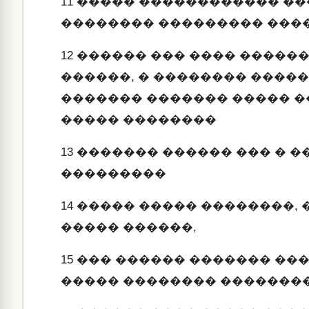
11
����� ������������ ��
�������� ��������� ����
12
������ ��� ���� �������
������, � �������� ����
������� ������� ����� �
����� ��������
13
������� ������ ��� � �
���������
14
����� ����� ��������, �
����� ������,
15
��� ������ ������� ���
����� �������� �������