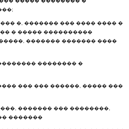
��� ����� �������� �
��;
�� �, ������� ��� ���� ���� �
��� � ����� ����������
�����, ������� ������� ����
�������� �������� �
��� ��� ��� ������, ����� ���
���, ������� ��� ��������,
�� �������