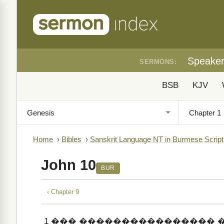
Speake
SERMONS:
BSB
KJV
Home
›
Bibles
›
Sanskrit Language NT in Burmese Script
John 10
BUR
‹ Chapter 9
1
��� ���������������� ��