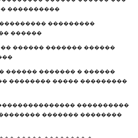
� ����������
���������� ���������
�� ������
 �� ������ ������� ������
���
� ������ ������� � ������
�� �������� ����� ���������
���������������� ����������
 �������� ������� ��������