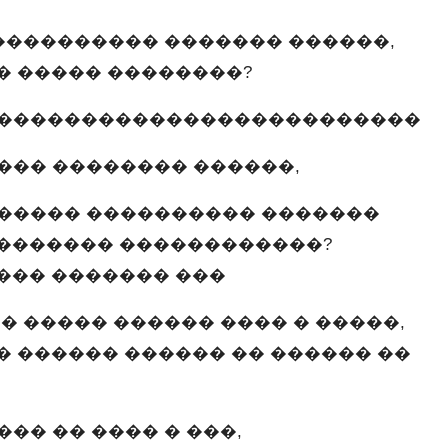
���������� ������� ������,
� ����� ��������?
��������������������������
��� �������� ������,
����� ���������� �������
�������� ������������?
��� ������� ���
� ����� ������ ���� � �����,
� ������ ������ �� ������ ��
�� �� ���� � ���,