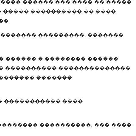
���� ������ ��� ���� �� �����
� ����� ���������� �� ����
��
 ������� ���������, �������
� ������ � �������� ������
�� ���������� ��������������
 ������� �������
 ����������� ����
�������� ����������, ��� ����