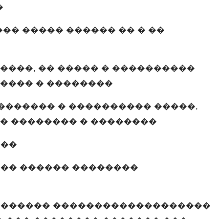
�
�� ����� ������ �� � ��
����, �� ����� � ����������
����� � ��������
�������� � ���������� �����,
�� �������� � ��������
���
 �� ������ ��������
������� �������������������