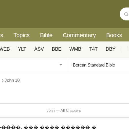
rs
Topics
Bible
Commentary
Books
WEB
YLT
ASV
BBE
WMB
T4T
DBY
|
›
John 10
John — All Chapters
���, ��� ���� ������ �