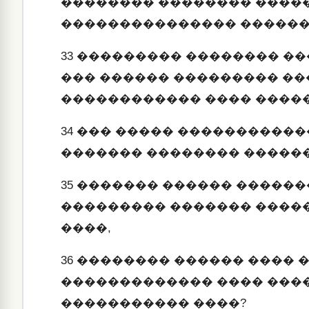
�������� �������� �����
��������������� ������
33
��������� �������� ��
��� ������ ��������� �
������������ ���� ����
34
��� ����� ������������
������� �������� ������
35
������� ������ �������
��������� ������� ����
����,
36
�������� ������ ���� �
������������� ���� ���
����������� ����?