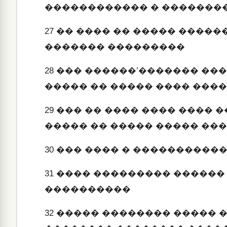
������������ � �������
27
�� ���� �� ����� ������
������� ���������
28
��� ������’������� ���
����� �� ����� ���� ���
29
��� �� ���� ���� ���� 
����� �� ����� ����� ��
30
��� ���� � ����������
31
���� ��������� ������
����������
32
����� �������� ����� 