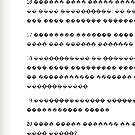
16
������ ���� ����� ����
�� ���� ����������; �� �
��� ���� ������� ������
17
�������� ������� ����
���� ��� ������ �������
18
����������� �� ������
���� ���� ��������� ��
�� ����������� �������
������������
19
�������������� ������
����������� �����
20
���� ����� ������� �� 
���� �����?