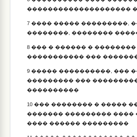
�������������������� �
7
���� ����� ���������, 
��������, �������� ����
8
��� � ������ � ��������
����������� ��� ������
9
����� ����������, ��� �
��������� ��� ��������
����������
10
��� �������� � ����� 
������� ��������� ����
���� ������ ���������