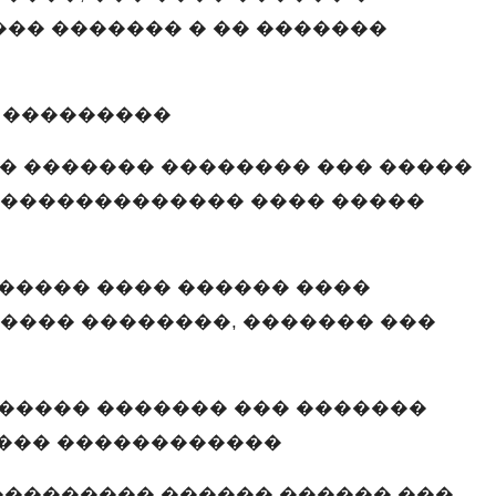
�� ������� � �� �������
� ���������
 ������� �������� ��� �����
 ������������� ���� �����
����� ���� ������ ����
����� ��������, ������� ���
������ ������� ��� �������
���� ������������
�������� ������ ������ ���