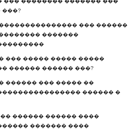
 ��� �������� ������� ���
 ���?
��������������� ��� ������
��������� �������
���������
 ��� ����� ����� �����
� ������ ������ ���?
 ������ ��� ����� ��
���������������� ������ �
�� ������ ������ ����
������ ������� ����