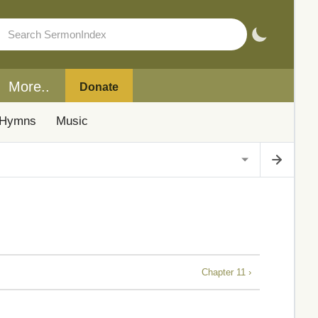
More..
Donate
Hymns
Music
Chapter 11 ›