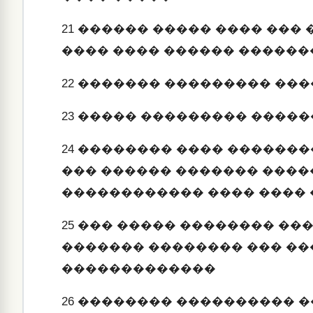
21
������ ����� ���� ��� 
���� ���� ������ ������
22
������� ��������� ��
23
����� ��������� �����
24
�������� ���� �������
��� ������ ������� ���
������������ ���� ���� 
25
��� ����� �������� ���
������� �������� ��� ��
�������������
26
�������� ���������� ��