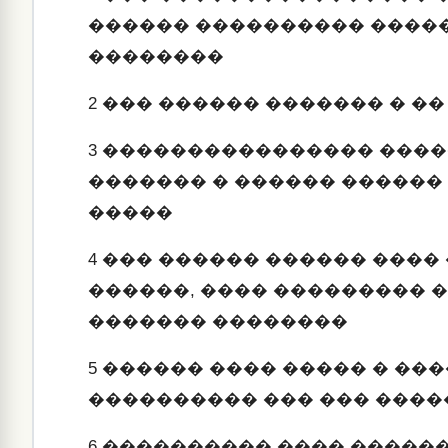
������ ���������� �����
��������
2
��� ������ ������� � �
3
���������������� �����
������� � ������ ������
�����
4
��� ������ ������ ���� 
������, ���� ��������� 
������� ��������
5
������ ���� ����� � ��
���������� ��� ��� ���
6
���������� ���� ������