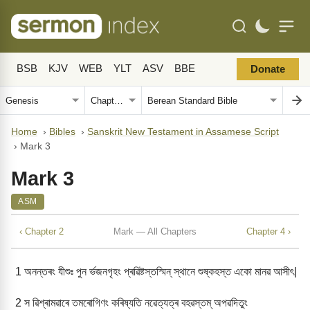
BSB
KJV
WEB
YLT
ASV
BBE
Donate
Home
›
Bibles
›
Sanskrit New Testament in Assamese Script
›
Mark 3
Mark 3
ASM
‹ Chapter 2
Mark — All Chapters
Chapter 4 ›
1
অনন্তৰং যীশুঃ পুন ৰ্ভজনগৃহং প্ৰৱিষ্টস্তস্মিন্ স্থানে শুষ্কহস্ত একো মানৱ আসীৎ|
2
স ৱিশ্ৰামৱাৰে তমৰোগিণং কৰিষ্যতি নৱেত্যত্ৰ বহৱস্তম্ অপৱদিতুং