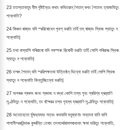
23
ততস্তানাহূয যীশু ৰ্দৃষ্টান্তৈঃ কথাং কথিতৱান্ শৈতান্ কথং শৈতানং ত্যাজযিতুং
শক্নোতি?
24
কিঞ্চন ৰাজ্যং যদি স্ৱৱিৰোধেন পৃথগ্ ভৱতি তৰ্হি তদ্ ৰাজ্যং স্থিৰং স্থাতুং ন
শক্নোতি|
25
তথা কস্যাপি পৰিৱাৰো যদি পৰস্পৰং ৱিৰোধী ভৱতি তৰ্হি সোপি পৰিৱাৰঃ স্থিৰং
স্থাতুং ন শক্নোতি|
26
তদ্ৱৎ শৈতান্ যদি স্ৱৱিপক্ষতযা উত্তিষ্ঠন্ ভিন্নো ভৱতি তৰ্হি সোপি স্থিৰং
স্থাতুং ন শক্নোতি কিন্তূচ্ছিন্নো ভৱতি|
27
অপৰঞ্চ প্ৰবলং জনং প্ৰথমং ন বদ্ধা কোপি তস্য গৃহং প্ৰৱিশ্য দ্ৰৱ্যাণি
লুণ্ঠযিতুং ন শক্নোতি, তং বদ্ৱ্ৱৈৱ তস্য গৃহস্য দ্ৰৱ্যাণি লুণ্ঠযিতুং শক্নোতি|
28
অতোহেতো ৰ্যুষ্মভ্যমহং সত্যং কথযামি মনুষ্যাণাং সন্তানা যানি যানি
পাপানীশ্ৱৰনিন্দাঞ্চ কুৰ্ৱ্ৱন্তি তেষাং তৎসৰ্ৱ্ৱেষামপৰাধানাং ক্ষমা ভৱিতুং শক্নোতি,