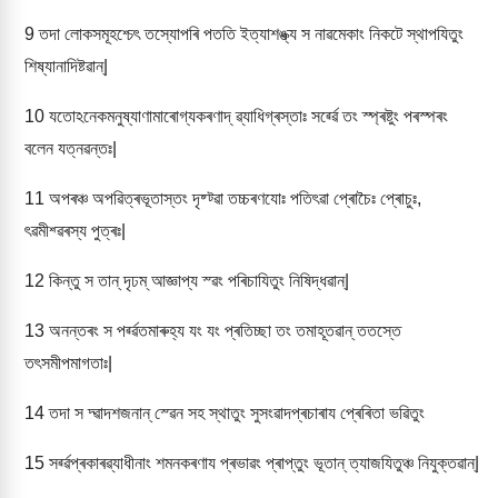
9
তদা লোকসমূহশ্চেৎ তস্যোপৰি পততি ইত্যাশঙ্ক্য স নাৱমেকাং নিকটে স্থাপযিতুং
শিষ্যানাদিষ্টৱান্|
10
যতোঽনেকমনুষ্যাণামাৰোগ্যকৰণাদ্ ৱ্যাধিগ্ৰস্তাঃ সৰ্ৱ্ৱে তং স্প্ৰষ্টুং পৰস্পৰং
বলেন যত্নৱন্তঃ|
11
অপৰঞ্চ অপৱিত্ৰভূতাস্তং দৃষ্ট্ৱা তচ্চৰণযোঃ পতিৎৱা প্ৰোচৈঃ প্ৰোচুঃ,
ৎৱমীশ্ৱৰস্য পুত্ৰঃ|
12
কিন্তু স তান্ দৃঢম্ আজ্ঞাপ্য স্ৱং পৰিচাযিতুং নিষিদ্ধৱান্|
13
অনন্তৰং স পৰ্ৱ্ৱতমাৰুহ্য যং যং প্ৰতিচ্ছা তং তমাহূতৱান্ ততস্তে
তৎসমীপমাগতাঃ|
14
তদা স দ্ৱাদশজনান্ স্ৱেন সহ স্থাতুং সুসংৱাদপ্ৰচাৰায প্ৰেৰিতা ভৱিতুং
15
সৰ্ৱ্ৱপ্ৰকাৰৱ্যাধীনাং শমনকৰণায প্ৰভাৱং প্ৰাপ্তুং ভূতান্ ত্যাজযিতুঞ্চ নিযুক্তৱান্|