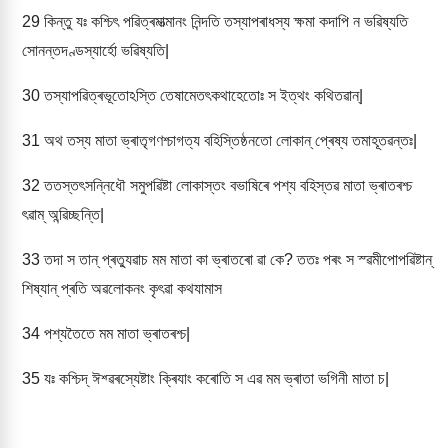
29
কিন্তু যঃ কশ্চিৎ পৱিত্ৰমাত্মানং নিন্দতি তস্যাপৰাধস্য ক্ষমা কদাপি ন ভৱিষ্যতি
সোনন্তদণ্ডস্যাৰ্হো ভৱিষ্যতি|
30
তস্যাপৱিত্ৰভূতোঽস্তি তেষামেতৎকথাহেতোঃ স ইত্থং কথিতৱান্|
31
অথ তস্য মাতা ভ্ৰাতৃগণশ্চাগত্য বহিস্তিষ্ঠনতো লোকান্ প্ৰেষ্য তমাহূতৱন্তঃ|
32
ততস্তৎসন্নিধৌ সমুপৱিষ্টা লোকাস্তং বভাষিৰে পশ্য বহিস্তৱ মাতা ভ্ৰাতৰশ্চ
ৎৱাম্ অন্ৱিচ্ছন্তি|
33
তদা স তান্ প্ৰত্যুৱাচ মম মাতা কা ভ্ৰাতৰো ৱা কে? ততঃ পৰং স স্ৱমীপোপৱিষ্টান্
শিষ্যান্ প্ৰতি অৱলোকনং কৃৎৱা কথযামাস
34
পশ্যতৈতে মম মাতা ভ্ৰাতৰশ্চ|
35
যঃ কশ্চিদ্ ঈশ্ৱৰস্যেষ্টাং ক্ৰিযাং কৰোতি স এৱ মম ভ্ৰাতা ভগিনী মাতা চ|