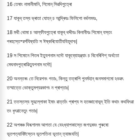
16
তেষাং নামানীমানি, শিমোন্ সিৱদিপুত্ৰো
17
যাকূব্ তস্য ভ্ৰাতা যোহন্ চ আন্দ্ৰিযঃ ফিলিপো বৰ্থলমযঃ,
18
মথী থোমা চ আল্ফীযপুত্ৰো যাকূব্ থদ্দীযঃ কিনানীযঃ শিমোন্ যস্তং
পৰহস্তেষ্ৱৰ্পযিষ্যতি স ঈষ্কৰিযোতীযযিহূদাশ্চ|
19
স শিমোনে পিতৰ ইত্যুপনাম দদৌ যাকূব্যোহন্ভ্যাং চ বিনেৰিগিশ্ অৰ্থতো
মেঘনাদপুত্ৰাৱিত্যুপনাম দদৌ|
20
অনন্তৰং তে নিৱেশনং গতাঃ, কিন্তু তত্ৰাপি পুনৰ্মহান্ জনসমাগমো ঽভৱৎ
তস্মাত্তে ভোক্তুমপ্যৱকাশং ন প্ৰাপ্তাঃ|
21
ততস্তস্য সুহৃল্লোকা ইমাং ৱাৰ্ত্তাং প্ৰাপ্য স হতজ্ঞানোভূদ্ ইতি কথাং কথযিৎৱা
তং ধৃৎৱানেতুং গতাঃ|
22
অপৰঞ্চ যিৰূশালম আগতা যে যেঽধ্যাপকাস্তে জগদুৰযং পুৰুষো
ভূতপত্যাবিষ্টস্তেন ভূতপতিনা ভূতান্ ত্যাজযতি|