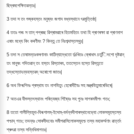
ছিদ্ৰমপেক্ষিতৱন্তঃ|
3
তদা স তং শুষ্কহস্তং মনুষ্যং জগাদ মধ্যস্থানে ৎৱমুত্তিষ্ঠ|
4
ততঃ পৰং স তান্ পপ্ৰচ্ছ ৱিশ্ৰামৱাৰে হিতমহিতং তথা হি প্ৰাণৰক্ষা ৱা প্ৰাণনাশ
এষাং মধ্যে কিং কৰণীযং ? কিন্তু তে নিঃশব্দাস্তস্থুঃ|
5
তদা স তেষামন্তঃকৰণানাং কাঠিন্যাদ্ধেতো ৰ্দুঃখিতঃ ক্ৰোধাৎ চৰ্তুिদশো দৃষ্টৱান্
তং মানুষং গদিতৱান্ তং হস্তং ৱিস্তাৰয, ততস্তেন হস্তে ৱিস্তৃতে
তদ্ধস্তোঽন্যহস্তৱদ্ অৰোগো জাতঃ|
6
অথ ফিৰূশিনঃ প্ৰস্থায তং নাশযিতুং হেৰোদীযৈঃ সহ মন্ত্ৰযিতুমাৰেভিৰে|
7
অতএৱ যীশুস্তৎস্থানং পৰিত্যজ্য শিষ্যৈঃ সহ পুনঃ সাগৰসমীপং গতঃ;
8
ততো গালীল্যিহূদা-যিৰূশালম্-ইদোম্-যৰ্দন্নদীপাৰস্থানেভ্যো লোকসমূহস্তস্য
পশ্চাদ্ গতঃ; তদন্যঃ সোৰসীদনোঃ সমীপৱাসিলোকসমূহশ্চ তস্য মহাকৰ্ম্মণাং ৱাৰ্ত্তং
শ্ৰুৎৱা তস্য সন্নিধিমাগতঃ|