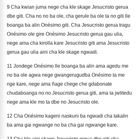
9
Cha kwian juma nege cha kle skage Jesucristo gerua
dbe giti. Cha no no ba ole, cha gerule ba ole ta no giti lle
boanga ba alin Onésimo giti. Cha Jesucristo gerua tragu
Onésimo ole gire Onésimo Jesucristo gerua gau ulia,
nege ama cha kirolla kare Jesucristo giti ama Jesucristo
gerua gau ulia aini cha kle skage ngwadi.
11
Jondege Onésimo lle boanga ba alin ama agedu me
no ba ole agwa nege gwangerugudba Onésimo ta me
nge kare, nege ama ñage chege che gdabonate
chudaboanga no no Jesucristo gerua giti, ama ta jwlitedu
nege ama kle mo ta dbe no Jesucristo ole.
12
Cha Onésimo kageni naskuni ba ngwadi cha takalin
ba ama gai ngwange no ba cha gai ngwange kare.
13
Cha kle aini skage Jesucristo gerua dbe giti cha