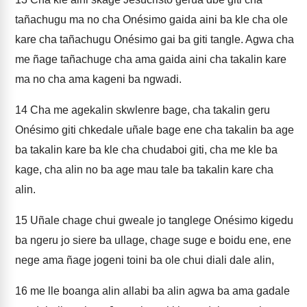
tañachugu ma no cha Onésimo gaida aini ba kle cha ole
kare cha tañachugu Onésimo gai ba giti tangle. Agwa cha
me ñage tañachuge cha ama gaida aini cha takalin kare
ma no cha ama kageni ba ngwadi.
14
Cha me agekalin skwlenre bage, cha takalin geru
Onésimo giti chkedale uñale bage ene cha takalin ba age
ba takalin kare ba kle cha chudaboi giti, cha me kle ba
kage, cha alin no ba age mau tale ba takalin kare cha
alin.
15
Uñale chage chui gweale jo tanglege Onésimo kigedu
ba ngeru jo siere ba ullage, chage suge e boidu ene, ene
nege ama ñage jogeni toini ba ole chui diali dale alin,
16
me lle boanga alin allabi ba alin agwa ba ama gadale