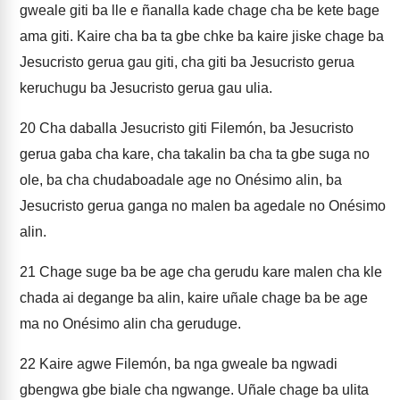
gweale giti ba lle e ñanalla kade chage cha be kete bage
ama giti. Kaire cha ba ta gbe chke ba kaire jiske chage ba
Jesucristo gerua gau giti, cha giti ba Jesucristo gerua
keruchugu ba Jesucristo gerua gau ulia.
20
Cha daballa Jesucristo giti Filemón, ba Jesucristo
gerua gaba cha kare, cha takalin ba cha ta gbe suga no
ole, ba cha chudaboadale age no Onésimo alin, ba
Jesucristo gerua ganga no malen ba agedale no Onésimo
alin.
21
Chage suge ba be age cha gerudu kare malen cha kle
chada ai degange ba alin, kaire uñale chage ba be age
ma no Onésimo alin cha geruduge.
22
Kaire agwe Filemón, ba nga gweale ba ngwadi
gbengwa gbe biale cha ngwange. Uñale chage ba ulita