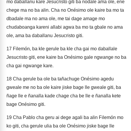
mo daballanu kare Jesucristo giti ba nodale ama ole, ene
chege ma no ba alin. Cha no Onésimo ole kaire ba mo ta
dbadale ma no ama ole, me tai dage amage mo
chudaboanga kareni allabi agwa ba mo ta gbale no ama
ole, ama ba daballanu Jesucristo giti.
17
Filemón, ba kle gerule ba kle cha gai mo daballale
Jesucristo giti, ene kaire ba Onésimo gale ngwange no ba
cha gai ngwange kare.
18
Cha gerule ba ole ba tañachuge Onésimo agedu
gweale me no ba ole kaire jiske bage lle gweale giti, ba
ñage lle e ñanalla kade chage cha be lle e ñanalla kete
bage Onésimo giti.
19
Cha Pablo cha geru ai dege agali ba alin Filemón mo
ko giti, cha gerule ulia ba ole Onésimo jiske bage lle