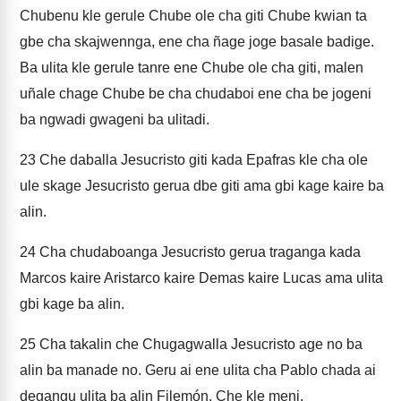
Chubenu kle gerule Chube ole cha giti Chube kwian ta
gbe cha skajwennga, ene cha ñage joge basale badige.
Ba ulita kle gerule tanre ene Chube ole cha giti, malen
uñale chage Chube be cha chudaboi ene cha be jogeni
ba ngwadi gwageni ba ulitadi.
23
Che daballa Jesucristo giti kada Epafras kle cha ole
ule skage Jesucristo gerua dbe giti ama gbi kage kaire ba
alin.
24
Cha chudaboanga Jesucristo gerua traganga kada
Marcos kaire Aristarco kaire Demas kaire Lucas ama ulita
gbi kage ba alin.
25
Cha takalin che Chugagwalla Jesucristo age no ba
alin ba manade no. Geru ai ene ulita cha Pablo chada ai
degangu ulita ba alin Filemón. Che kle meni.