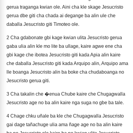
gerua traganga kwian ole. Aini cha kle skage Jesucristo
gerua dbe giti cha chada ai degange ba alin ule che
daballa Jesucristo giti Timoteo ole.
2
Cha gdabonate gbi kage kwian ulita Jesucristo gerua
gaba ulia alin kle mo lite ba ullage, kaire agwe ene cha
gbi kage che ibotea Jesucristo giti kada Apia alin kaire
che daballa Jesucristo giti kada Arquipo alin, Arquipo ama
lle boanga Jesucristo alin ba boke cha chudaboanga no
Jesucristo gerua giti.
3
Cha takalin che �enua Chube kaire che Chugagwalla
Jesucristo age no ba alin kaire nga suga no gbe ba tale.
4
Chage chku uñale ba kle che Chugagwalla Jesucristo
gai dage tañachuge ulia ama ñage age no ba alin kaire