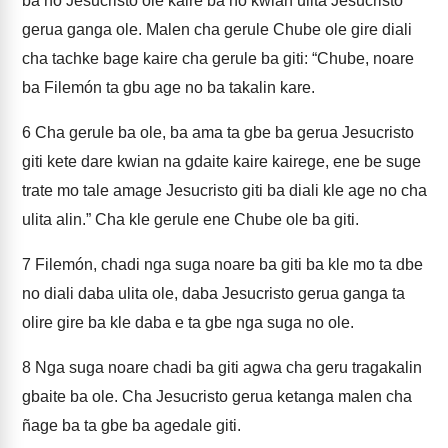
ba no Jesucristo ole kaire ba no kwian ulita Jesucristo
gerua ganga ole. Malen cha gerule Chube ole gire diali
cha tachke bage kaire cha gerule ba giti: “Chube, noare
ba Filemón ta gbu age no ba takalin kare.
6
Cha gerule ba ole, ba ama ta gbe ba gerua Jesucristo
giti kete dare kwian na gdaite kaire kairege, ene be suge
trate mo tale amage Jesucristo giti ba diali kle age no cha
ulita alin.” Cha kle gerule ene Chube ole ba giti.
7
Filemón, chadi nga suga noare ba giti ba kle mo ta dbe
no diali daba ulita ole, daba Jesucristo gerua ganga ta
olire gire ba kle daba e ta gbe nga suga no ole.
8
Nga suga noare chadi ba giti agwa cha geru tragakalin
gbaite ba ole. Cha Jesucristo gerua ketanga malen cha
ñage ba ta gbe ba agedale giti.