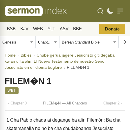
BSB
KJV
WEB
YLT
ASV
BBE
Donate
Home
›
Bibles
›
Chube gerua jagere Jesucristo giti degaba
kwian ulita alin: El Nuevo Testamento de nuestro Señor
Jesucristo en el idioma buglere
›
FILEM�N 1
FILEM�N 1
WBT
‹ Chapter 0
FILEM�N — All Chapters
Chapter 2 ›
1
Cha Pablo chada ai degange ba alin Filemón: Ba cha
skatemanalla no no ba cha chudaboanga Jesucristo