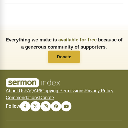
Everything we make is
available for free
because of
a generous community of supporters.
Donate
About Us
FAQ
API
Copying Permissions
Privacy Policy
Commendations
Donate
Follow