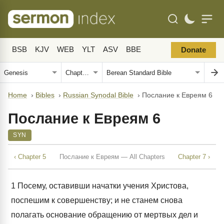
BSB
KJV
WEB
YLT
ASV
BBE
Donate
Home
›
Bibles
›
Russian Synodal Bible
›
Послание к Евреям 6
Послание к Евреям 6
SYN
‹ Chapter 5
Послание к Евреям — All Chapters
Chapter 7 ›
1
Посему, оставивши начатки учения Христова,
поспешим к совершенству; и не станем снова
полагать основание обращению от мертвых дел и