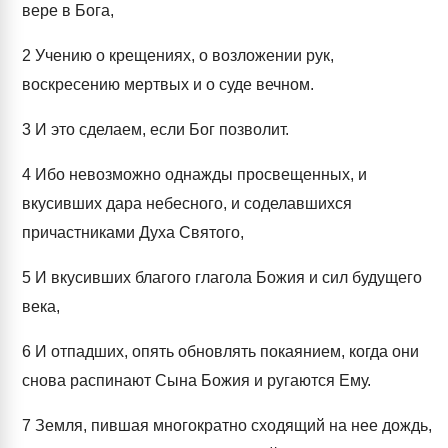
вере в Бога,
2
Учению о крещениях, о возложении рук,
воскресению мертвых и о суде вечном.
3
И это сделаем, если Бог позволит.
4
Ибо невозможно однажды просвещенных, и
вкусивших дара небесного, и соделавшихся
причастниками Духа Святого,
5
И вкусивших благого глагола Божия и сил будущего
века,
6
И отпадших, опять обновлять покаянием, когда они
снова распинают Сына Божия и ругаются Ему.
7
Земля, пившая многократно сходящий на нее дождь,