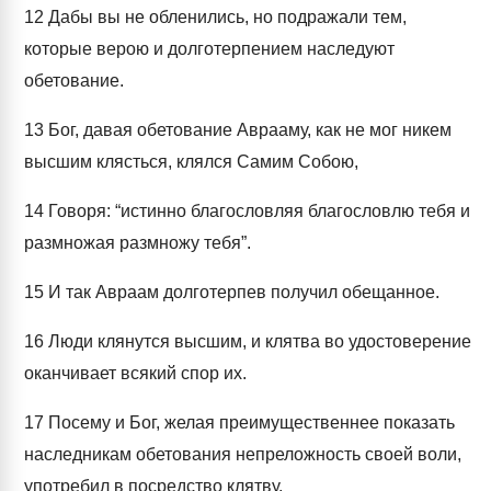
12
Дабы вы не обленились, но подражали тем,
которые верою и долготерпением наследуют
обетование.
13
Бог, давая обетование Аврааму, как не мог никем
высшим клясться, клялся Самим Собою,
14
Говоря: “истинно благословляя благословлю тебя и
размножая размножу тебя”.
15
И так Авраам долготерпев получил обещанное.
16
Люди клянутся высшим, и клятва во удостоверение
оканчивает всякий спор их.
17
Посему и Бог, желая преимущественнее показать
наследникам обетования непреложность своей воли,
употребил в посредство клятву,