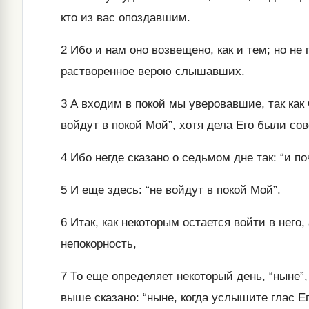
кто из вас опоздавшим.
2
Ибо и нам оно возвещено, как и тем; но не
растворенное верою слышавших.
3
А входим в покой мы уверовавшие, так как О
войдут в покой Мой”, хотя дела Его были со
4
Ибо негде сказано о седьмом дне так: “и по
5
И еще здесь: “не войдут в покой Мой”.
6
Итак, как некоторым остается войти в него,
непокорность,
7
То еще определяет некоторый день, “ныне”, 
выше сказано: “ныне, когда услышите глас Е