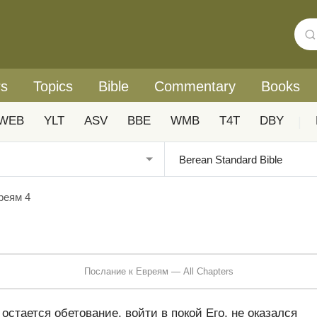
rs
Topics
Bible
Commentary
Books
WEB
YLT
ASV
BBE
WMB
T4T
DBY
|
реям 4
Послание к Евреям — All Chapters
остается обетование, войти в покой Его, не оказался