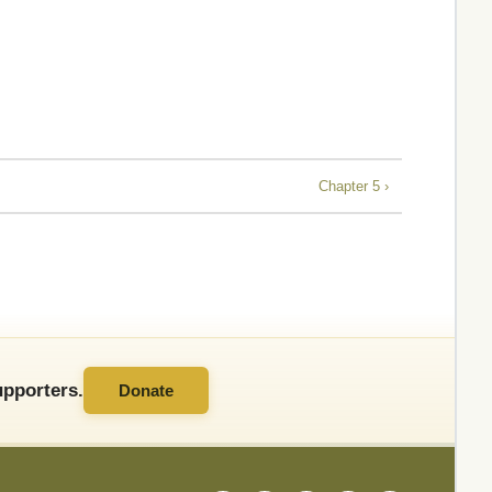
Chapter 5 ›
pporters.
Donate