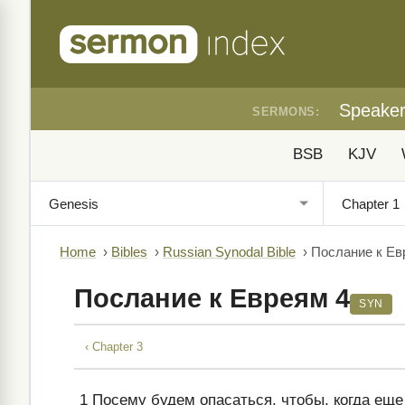
Speake
SERMONS:
BSB
KJV
Home
›
Bibles
›
Russian Synodal Bible
›
Послание к Ев
Послание к Евреям 4
SYN
‹ Chapter 3
1
Посему будем опасаться, чтобы, когда еще 