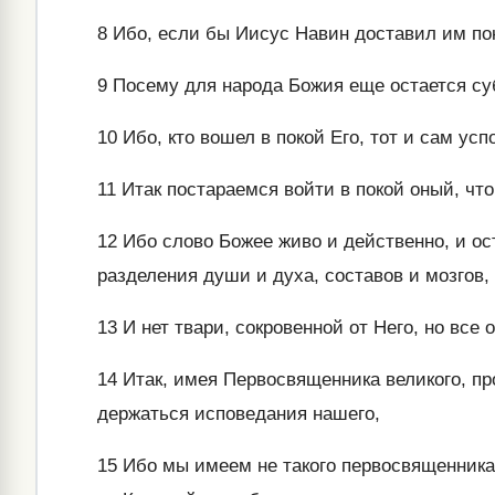
8
Ибо, если бы Иисус Навин доставил им поко
9
Посему для народа Божия еще остается су
10
Ибо, кто вошел в покой Его, тот и сам успо
11
Итак постараемся войти в покой оный, что
12
Ибо слово Божее живо и действенно, и ост
разделения души и духа, составов и мозгов
13
И нет твари, сокровенной от Него, но все 
14
Итак, имея Первосвященника великого, п
держаться исповедания нашего,
15
Ибо мы имеем не такого первосвященника