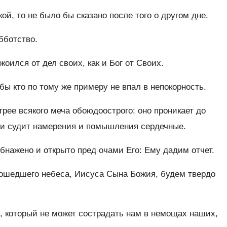
й, то не было бы сказано после того о другом дне.
бботство.
коился от дел своих, как и Бог от Своих.
бы кто по тому же примеру не впал в непокорность.
рее всякого меча обоюдоострого: оно проникает до
, и судит намерения и помышления сердечные.
обнажено и открыто пред очами Его: Ему дадим отчет.
рошедшего небеса, Иисуса Сына Божия, будем твердо
, который не может сострадать нам в немощах наших,