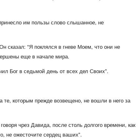
 принесло им пользы слово слышанное, не
н сказал: “Я поклялся в гневе Моем, что они не
вершены еще в начале мира.
чил Бог в седьмой день от всех дел Своих”.
 а те, которым прежде возвещено, не вошли в него за
говоря чрез Давида, после столь долгого времени, как
го, не ожесточите сердец ваших”.