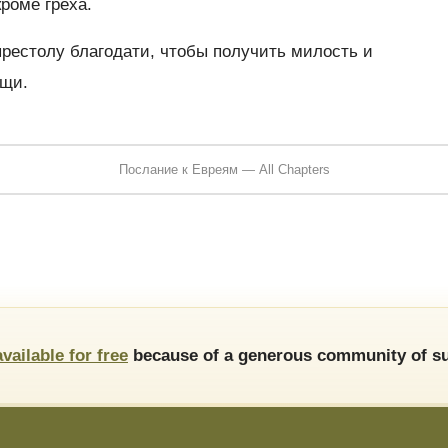
роме греха.
рестолу благодати, чтобы получить милость и
ощи.
Послание к Евреям — All Chapters
available for free
because of a generous community of su