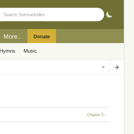
More..
Donate
Hymns
Music
Chapter 5 ›