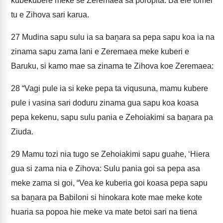
kubekubere meke se Zeremaea sa poropita. Ba ele tomei
tu e Zihova sari karua.
27
Mudina sapu sulu ia sa baṉara sa pepa sapu koa ia na
zinama sapu zama lani e Zeremaea meke kuberi e
Baruku, si kamo mae sa zinama te Zihova koe Zeremaea:
28
“Vagi pule ia si keke pepa ta viqusuna, mamu kubere
pule i vasina sari doduru zinama gua sapu koa koasa
pepa kekenu, sapu sulu pania e Zehoiakimi sa baṉara pa
Ziuda.
29
Mamu tozi nia tugo se Zehoiakimi sapu guahe, ‘Hiera
gua si zama nia e Zihova: Sulu pania goi sa pepa asa
meke zama si goi, “Vea ke kuberia goi koasa pepa sapu
sa baṉara pa Babiloni si hinokara kote mae meke kote
huaria sa popoa hie meke va mate betoi sari na tiena