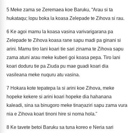
5
Meke zama se Zeremaea koe Baruku, “Arau si ta
hukataqu; lopu boka la koasa Zelepade te Zihova si rau.
6
Ke agoi mamu la koasa vasina varivarigarana pa
Zelepade te Zihova koasa rane sapu madi pa ginani si
arini. Mamu tiro lani koari tie sari zinama te Zihova sapu
zama atuni arau meke kuberi goi koasa pepa. Tiro lani
koari doduru tie pa Ziuda pu mae guadi koari dia
vasileana meke nuquru atu vasina.
7
Hokara kote tepatepa la si arini koe Zihova, meke
hopeke kekere si arini koari hopeke dia hahanana
kaleadi, sina sa binugoro meke tinaṉaziri sapu zama vura
nia e Zihova koari tinoni hire si noma hola."
8
Ke tavete betoi Baruku sa tuna koreo e Neria sari