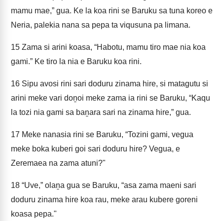
mamu mae,” gua. Ke la koa rini se Baruku sa tuna koreo e
Neria, palekia nana sa pepa ta viqusuna pa limana.
15
Zama si arini koasa, “Habotu, mamu tiro mae nia koa
gami.” Ke tiro la nia e Baruku koa rini.
16
Sipu avosi rini sari doduru zinama hire, si matagutu si
arini meke vari doṉoi meke zama ia rini se Baruku, “Kaqu
la tozi nia gami sa baṉara sari na zinama hire,” gua.
17
Meke nanasia rini se Baruku, “Tozini gami, vegua
meke boka kuberi goi sari doduru hire? Vegua, e
Zeremaea na zama atuni?"
18
“Uve,” olaṉa gua se Baruku, “asa zama maeni sari
doduru zinama hire koa rau, meke arau kubere goreni
koasa pepa."