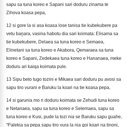
sapu sa tuna koreo e Sapani sari doduru zinama te
Zihova koasa pepa,
12
si gore la si asa koasa lose tanisa tie kubekubere pa
vetu baṉara, vasina habotu dia sari koimata: Elisama sa
tie kubekubere, Delaea sa tuna koreo e Semaea,
Elinetani sa tuna koreo e Akabora, Qemaraea sa tuna
koreo e Sapani, Zedekaea tuna koreo e Hananaea, meke
doduru ari kaiqa koimata pule.
13
Sipu beto tugo tozini e Mikaea sari doduru pu avosi sa
sapu tiro vurani e Baruku la koari na tie koasa pepa,
14
si garunia mo ri doduru koimata se Zehudi tuna koreo
e Netanaea, sapu sa tuna koreo e Selemaea, sapu sa
tuna koreo e Kusi, pude la tozi nia se Baruku sapu guahe,
“Palekia sa pepa sapu tiro vura la nia goi koari na tinoni,