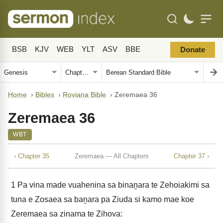
BSB
KJV
WEB
YLT
ASV
BBE
Donate
Home
›
Bibles
›
Roviana Bible
›
Zeremaea 36
Zeremaea 36
WBT
‹ Chapter 35
Zeremaea — All Chapters
Chapter 37 ›
1
Pa vina made vuahenina sa binaṉara te Zehoiakimi sa
tuna e Zosaea sa baṉara pa Ziuda si kamo mae koe
Zeremaea sa zinama te Zihova: