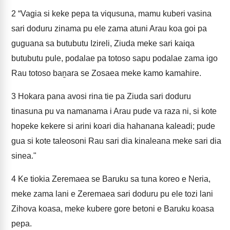
2
“Vagia si keke pepa ta viqusuna, mamu kuberi vasina
sari doduru zinama pu ele zama atuni Arau koa goi pa
guguana sa butubutu Izireli, Ziuda meke sari kaiqa
butubutu pule, podalae pa totoso sapu podalae zama igo
Rau totoso baṉara se Zosaea meke kamo kamahire.
3
Hokara pana avosi rina tie pa Ziuda sari doduru
tinasuna pu va namanama i Arau pude va raza ni, si kote
hopeke kekere si arini koari dia hahanana kaleadi; pude
gua si kote taleosoni Rau sari dia kinaleana meke sari dia
sinea."
4
Ke tiokia Zeremaea se Baruku sa tuna koreo e Neria,
meke zama lani e Zeremaea sari doduru pu ele tozi lani
Zihova koasa, meke kubere gore betoni e Baruku koasa
pepa.