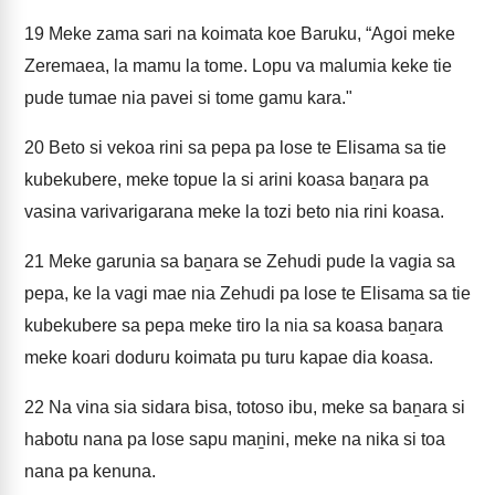
19
Meke zama sari na koimata koe Baruku, “Agoi meke
Zeremaea, la mamu la tome. Lopu va malumia keke tie
pude tumae nia pavei si tome gamu kara."
20
Beto si vekoa rini sa pepa pa lose te Elisama sa tie
kubekubere, meke topue la si arini koasa baṉara pa
vasina varivarigarana meke la tozi beto nia rini koasa.
21
Meke garunia sa baṉara se Zehudi pude la vagia sa
pepa, ke la vagi mae nia Zehudi pa lose te Elisama sa tie
kubekubere sa pepa meke tiro la nia sa koasa baṉara
meke koari doduru koimata pu turu kapae dia koasa.
22
Na vina sia sidara bisa, totoso ibu, meke sa baṉara si
habotu nana pa lose sapu maṉini, meke na nika si toa
nana pa kenuna.