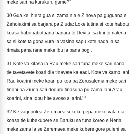
meke sari na kurukuru ṉame?"
30
Gua ke, hiera gua si zama nia e Zihova pa guguana e
Zehoiakimi sa baṉara pa Ziuda: Loke tutina si kote habotu
koasa habohabotuana baṉara te Devita; sa tini tomatena
sa si kote ta gona vura la vasina sapu kote ṉada ia sa
rimata pana rane meke ibu ia pana boṉi.
31
Kote va kilasa ia Rau meke sari tuna meke sari nana
tie tavetavete koari dia tinavete kaleadi. Kote va kamo lani
Rau koarini meke koari pu koa pa Zerusalema meke sari
tinoni pa Ziuda sari doduru tinasuna pu zama lani Arau
koarini, sina lopu hite avoso si arini.’ “
32
Ke vagi pulea Zeremaea si keke pepa meke vala nia
koasa tie kubekubere se Baruku sa tuna koreo e Neria,
meke zama la se Zeremaea meke kubere gore puleni sa