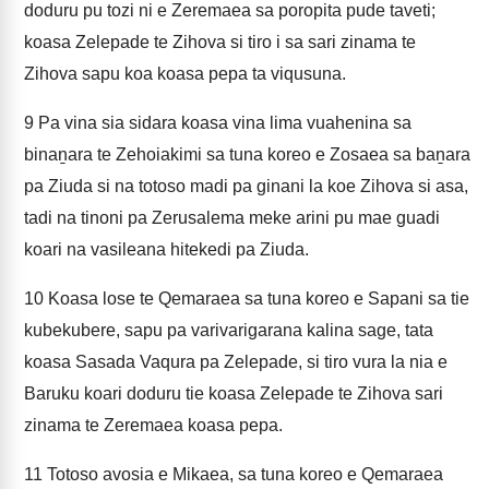
doduru pu tozi ni e Zeremaea sa poropita pude taveti;
koasa Zelepade te Zihova si tiro i sa sari zinama te
Zihova sapu koa koasa pepa ta viqusuna.
9
Pa vina sia sidara koasa vina lima vuahenina sa
binaṉara te Zehoiakimi sa tuna koreo e Zosaea sa baṉara
pa Ziuda si na totoso madi pa ginani la koe Zihova si asa,
tadi na tinoni pa Zerusalema meke arini pu mae guadi
koari na vasileana hitekedi pa Ziuda.
10
Koasa lose te Qemaraea sa tuna koreo e Sapani sa tie
kubekubere, sapu pa varivarigarana kalina sage, tata
koasa Sasada Vaqura pa Zelepade, si tiro vura la nia e
Baruku koari doduru tie koasa Zelepade te Zihova sari
zinama te Zeremaea koasa pepa.
11
Totoso avosia e Mikaea, sa tuna koreo e Qemaraea