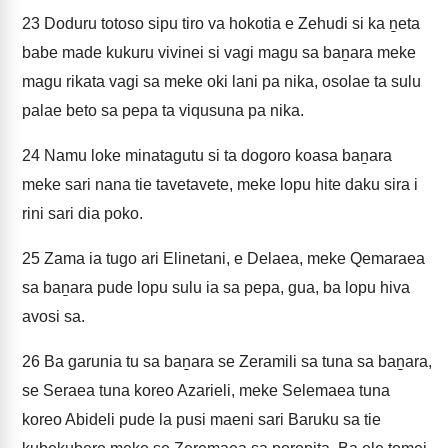
23
Doduru totoso sipu tiro va hokotia e Zehudi si ka ṉeta
babe made kukuru vivinei si vagi magu sa baṉara meke
magu rikata vagi sa meke oki lani pa nika, osolae ta sulu
palae beto sa pepa ta viqusuna pa nika.
24
Namu loke minatagutu si ta dogoro koasa baṉara
meke sari nana tie tavetavete, meke lopu hite daku sira i
rini sari dia poko.
25
Zama ia tugo ari Elinetani, e Delaea, meke Qemaraea
sa baṉara pude lopu sulu ia sa pepa, gua, ba lopu hiva
avosi sa.
26
Ba garunia tu sa baṉara se Zeramili sa tuna sa baṉara,
se Seraea tuna koreo Azarieli, meke Selemaea tuna
koreo Abideli pude la pusi maeni sari Baruku sa tie