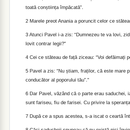
toată conștiința împăcată”.
2
Marele preot Anania a poruncit celor ce stăteau
3
Atunci Pavel i-a zis: “Dumnezeu te va lovi, zid 
lovit contrar legii?"
4
Cei ce stăteau de față ziceau: “Voi defăimați 
5
Pavel a zis: “Nu știam, fraților, că este mare 
conducător al poporului tău”."
6
Dar Pavel, văzând că o parte erau saduchei, iar c
sunt fariseu, fiu de farisei. Cu privire la speranț
7
După ce a spus acestea, s-a iscat o ceartă într
8
Căci saducheii spuneau că nu există nici înviere