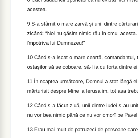
acestea.
9
S-a stârnit o mare zarvă și unii dintre cărturarii
zicând: “Noi nu găsim nimic rău în omul acesta.
împotriva lui Dumnezeu!"
10
Când s-a iscat o mare ceartă, comandantul, t
ostașilor să se coboare, să-l ia cu forța dintre e
11
În noaptea următoare, Domnul a stat lângă el ș
mărturisit despre Mine la Ierusalim, tot așa treb
12
Când s-a făcut ziuă, unii dintre iudei s-au un
nu vor bea nimic până ce nu vor omorî pe Pavel
13
Erau mai mult de patruzeci de persoane care 