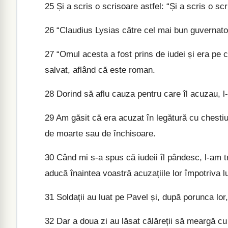
25
Și a scris o scrisoare astfel: “Și a scris o sc
26
“Claudius Lysias către cel mai bun guvernator 
27
“Omul acesta a fost prins de iudei și era pe c
salvat, aflând că este roman.
28
Dorind să aflu cauza pentru care îl acuzau, l-a
29
Am găsit că era acuzat în legătură cu chestiu
de moarte sau de închisoare.
30
Când mi s-a spus că iudeii îl pândesc, l-am tri
aducă înaintea voastră acuzațiile lor împotriva 
31
Soldații au luat pe Pavel și, după porunca lor,
32
Dar a doua zi au lăsat călăreții să meargă cu 