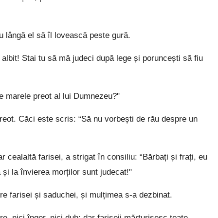
 lângă el să îl lovească peste gură.
albit! Stai tu să mă judeci după lege și poruncești să fiu
pe marele preot al lui Dumnezeu?"
preot. Căci este scris: “Să nu vorbești de rău despre un
ealaltă farisei, a strigat în consiliu: “Bărbați și frați, eu
a și la învierea morților sunt judecat!"
e farisei și saduchei, și mulțimea s-a dezbinat.
, nici înger, nici duh; dar fariseii mărturisesc toate