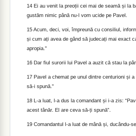
14
Ei au venit la preoții cei mai de seamă și la 
gustăm nimic până nu-l vom ucide pe Pavel.
15
Acum, deci, voi, împreună cu consiliul, infor
și cum ați avea de gând să judecați mai exact c
apropia."
16
Dar fiul surorii lui Pavel a auzit că stau la pâ
17
Pavel a chemat pe unul dintre centurioni și a
să-i spună."
18
L-a luat, l-a dus la comandant și i-a zis: “Pa
acest tânăr. El are ceva să-ți spună”.
19
Comandantul l-a luat de mână și, ducându-se la