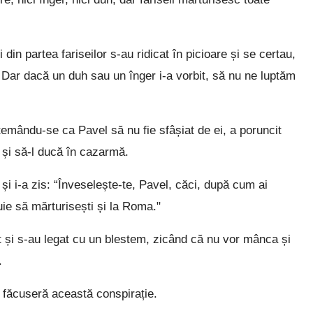
 din partea fariseilor s-au ridicat în picioare și se certau,
 Dar dacă un duh sau un înger i-a vorbit, să nu ne luptăm
emându-se ca Pavel să nu fie sfâșiat de ei, a poruncit
i și să-l ducă în cazarmă.
i i-a zis: “Înveselește-te, Pavel, căci, după cum ai
uie să mărturisești și la Roma."
it și s-au legat cu un blestem, zicând că nu vor mânca și
.
făcuseră această conspirație.