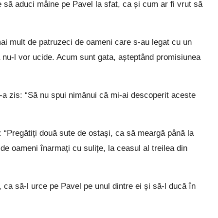
e să aduci mâine pe Pavel la sfat, ca și cum ar fi vrut să
ai mult de patruzeci de oameni care s-au legat cu un
nu-l vor ucide. Acum sunt gata, așteptând promisiunea
i-a zis: “Să nu spui nimănui că mi-ai descoperit aceste
s: “Pregătiți două sute de ostași, ca să meargă până la
e oameni înarmați cu sulițe, la ceasul al treilea din
, ca să-l urce pe Pavel pe unul dintre ei și să-l ducă în