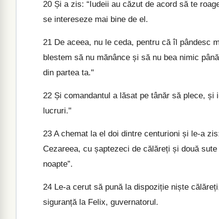
20
Și a zis: “Iudeii au căzut de acord să te roag
se intereseze mai bine de el.
21
De aceea, nu le ceda, pentru că îl pândesc m
blestem să nu mănânce și să nu bea nimic până 
din partea ta."
22
Și comandantul a lăsat pe tânăr să plece, și 
lucruri."
23
A chemat la el doi dintre centurioni și le-a zi
Cezareea, cu șaptezeci de călăreți și două sute d
noapte”.
24
Le-a cerut să pună la dispoziție niște călăreți
siguranță la Felix, guvernatorul.