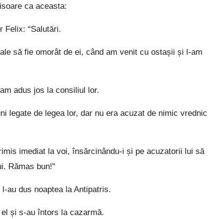
risoare ca aceasta:
Felix: “Salutări.
ale să fie omorât de ei, când am venit cu ostașii și l-am
m adus jos la consiliul lor.
ni legate de legea lor, dar nu era acuzat de nimic vrednic
mis imediat la voi, însărcinându-i și pe acuzatorii lui să
lui. Rămas bun!"
 l-au dus noaptea la Antipatris.
el și s-au întors la cazarmă.