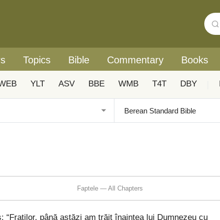
rs
Topics
Bible
Commentary
Books
WEB
YLT
ASV
BBE
WMB
T4T
DBY
|
Faptele — All Chapters
s: “Fraților, până astăzi am trăit înaintea lui Dumnezeu cu