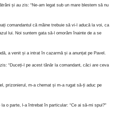
bătrâni și au zis: “Ne-am legat sub un mare blestem să nu
mați comandantul că mâine trebuie să vi-l aducă la voi, ca
azul lui. Noi suntem gata să-l omorâm înainte de a se
ndă, a venit și a intrat în cazarmă și a anunțat pe Pavel.
 zis: “Duceți-l pe acest tânăr la comandant, căci are ceva
vel, prizonierul, m-a chemat și m-a rugat să-ți aduc pe
 o parte, l-a întrebat în particular: “Ce ai să-mi spui?"