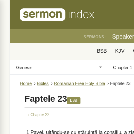
Speake
SERMONS:
BSB
KJV
Home
›
Bibles
›
Romanian Free Holy Bible
›
Faptele 23
Faptele 23
LSB
‹ Chapter 22
1
Pavel, uitându-se cu stăruință la consiliu, a zi