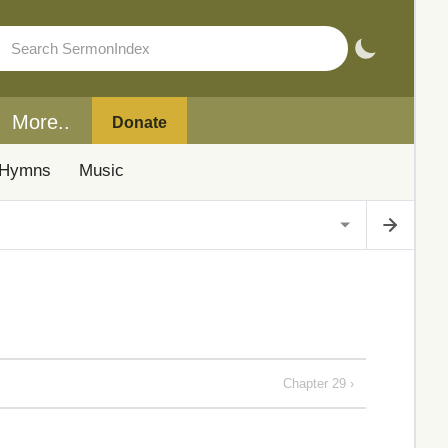
More..
Donate
Hymns
Music
Chapter 29 ›