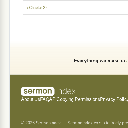
‹ Chapter 27
Everything we make is
About Us
FAQ
API
Copying Permissions
Privacy Polic
© 2026 SermonIndex — SermonIndex exists to freely preser