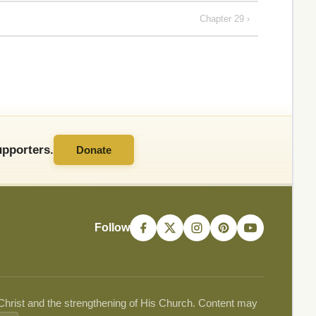
Chapter 29 ›
pporters.
Donate
Follow
 Christ and the strengthening of His Church. Content may