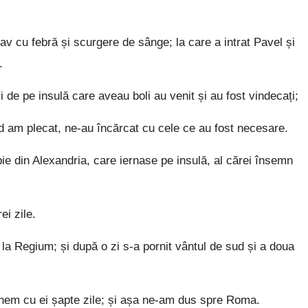
av cu febră și scurgere de sânge; la care a intrat Pavel și
.
 de pe insulă care aveau boli au venit și au fost vindecați;
d am plecat, ne-au încărcat cu cele ce au fost necesare.
bie din Alexandria, care iernase pe insulă, al cărei însemn
i zile.
la Regium; și după o zi s-a pornit vântul de sud și a doua
ânem cu ei șapte zile; și așa ne-am dus spre Roma.