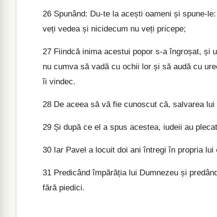
26
Spunând: Du-te la acești oameni și spune-le: 
veți vedea și nicidecum nu veți pricepe;
27
Fiindcă inima acestui popor s-a îngroșat, și ur
nu cumva să vadă cu ochii lor și să audă cu urech
îi vindec.
28
De aceea să vă fie cunoscut că, salvarea lui 
29
Și după ce el a spus acestea, iudeii au plecat 
30
Iar Pavel a locuit doi ani întregi în propria lui
31
Predicând împărăția lui Dumnezeu și predând
fără piedici.