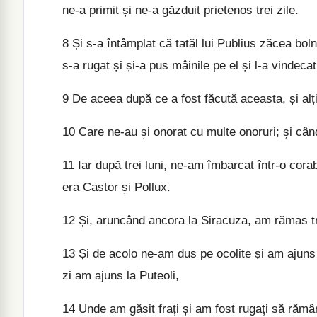
ne-a primit și ne-a găzduit prietenos trei zile.
8
Și s-a întâmplat că tatăl lui Publius zăcea boln
s-a rugat și și-a pus mâinile pe el și l-a vindecat
9
De aceea după ce a fost făcută aceasta, și alții
10
Care ne-au și onorat cu multe onoruri; și cân
11
Iar după trei luni, ne-am îmbarcat într-o cora
era Castor și Pollux.
12
Și, aruncând ancora la Siracuza, am rămas tre
13
Și de acolo ne-am dus pe ocolite și am ajuns 
zi am ajuns la Puteoli,
14
Unde am găsit frați și am fost rugați să răm