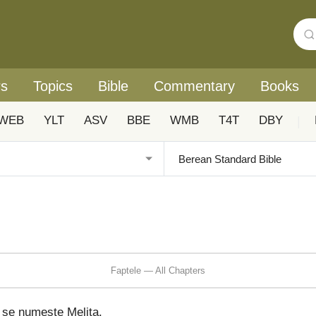
rs
Topics
Bible
Commentary
Books
WEB
YLT
ASV
BBE
WMB
T4T
DBY
|
Faptele — All Chapters
a se numește Melita.