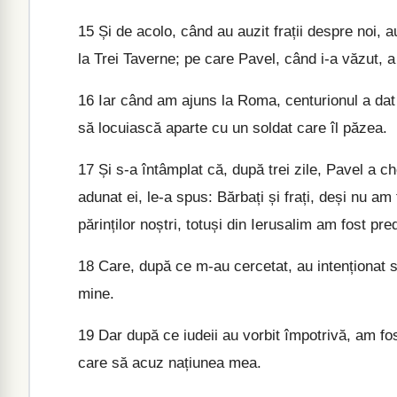
15
Și de acolo, când au auzit frații despre noi, a
la Trei Taverne; pe care Pavel, când i-a văzut, 
16
Iar când am ajuns la Roma, centurionul a dat p
să locuiască aparte cu un soldat care îl păzea.
17
Și s-a întâmplat că, după trei zile, Pavel a ch
adunat ei, le-a spus: Bărbați și frați, deși nu am
părinților noștri, totuși din Ierusalim am fost pre
18
Care, după ce m-au cercetat, au intenționat s
mine.
19
Dar după ce iudeii au vorbit împotrivă, am f
care să acuz națiunea mea.