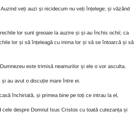
Auzind veți auzi și nicidecum nu veți înțelege; și văzând
echile lor sunt greoaie la auzire și și-au închis ochii; ca
ile lor și să înțeleagă cu inima lor și să se întoarcă și să
Dumnezeu este trimisă neamurilor și ele o vor asculta.
și au avut o discuție mare între ei.
 casă închiriată, și primea bine pe toți ce intrau la el,
 cele despre Domnul Isus Cristos cu toată cutezanța și