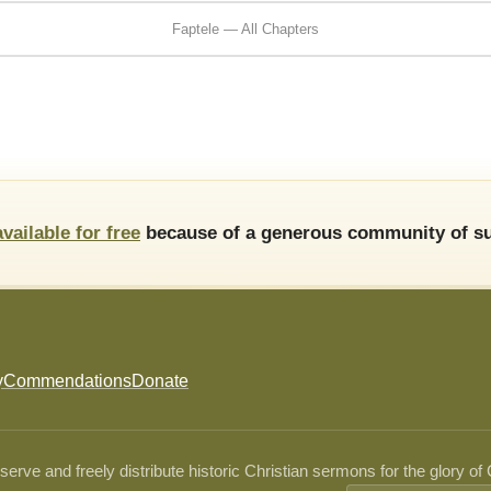
Faptele — All Chapters
available for free
because of a generous community of su
y
Commendations
Donate
ve and freely distribute historic Christian sermons for the glory of