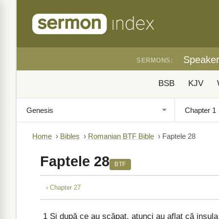
Speake
SERMONS:
BSB
KJV
Home
›
Bibles
›
Romanian BTF Bible
›
Faptele 28
Faptele 28
BTF
‹ Chapter 27
1
Și după ce au scăpat, atunci au aflat că insul