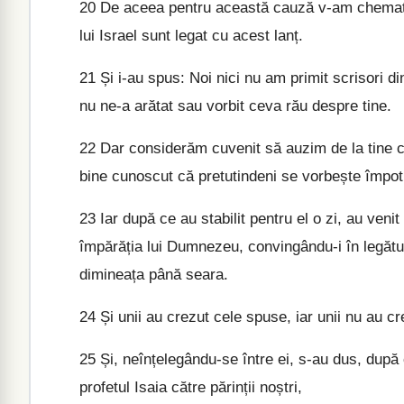
20
De aceea pentru această cauză v-am chemat, 
lui Israel sunt legat cu acest lanț.
21
Și i-au spus: Noi nici nu am primit scrisori din
nu ne-a arătat sau vorbit ceva rău despre tine.
22
Dar considerăm cuvenit să auzim de la tine ce
bine cunoscut că pretutindeni se vorbește împot
23
Iar după ce au stabilit pentru el o zi, au venit 
împărăția lui Dumnezeu, convingându-i în legătură
dimineața până seara.
24
Și unii au crezut cele spuse, iar unii nu au cr
25
Și, neînțelegându-se între ei, s-au dus, după 
profetul Isaia către părinții noștri,