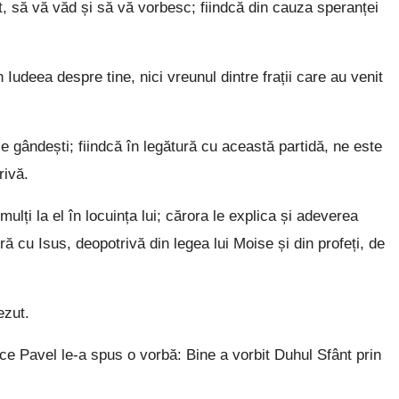
să vă văd și să vă vorbesc; fiindcă din cauza speranței
 Iudeea despre tine, nici vreunul dintre frații care au venit
 gândești; fiindcă în legătură cu această partidă, ne este
rivă.
mulți la el în locuința lui; cărora le explica și adeverea
 cu Isus, deopotrivă din legea lui Moise și din profeți, de
ezut.
ce Pavel le-a spus o vorbă: Bine a vorbit Duhul Sfânt prin