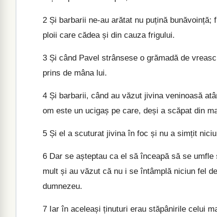
2
Și barbarii ne-au arătat nu puțină bunăvoință; f
ploii care cădea și din cauza frigului.
3
Și când Pavel strânsese o grămadă de vreascuri 
prins de mâna lui.
4
Și barbarii, când au văzut jivina veninoasă atâ
om este un ucigaș pe care, deși a scăpat din ma
5
Și el a scuturat jivina în foc și nu a simțit nici
6
Dar se așteptau ca el să înceapă să se umfle s
mult și au văzut că nu i se întâmplă niciun fel 
dumnezeu.
7
Iar în aceleași ținuturi erau stăpânirile celui 