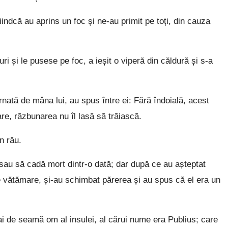
iindcă au aprins un foc și ne-au primit pe toți, din cauza
și le pusese pe foc, a ieșit o viperă din căldură și s-a
rnată de mâna lui, au spus între ei: Fără îndoială, acest
re, răzbunarea nu îl lasă să trăiască.
un rău.
au să cadă mort dintr-o dată; dar după ce au așteptat
de vătămare, și-au schimbat părerea și au spus că el era un
mai de seamă om al insulei, al cărui nume era Publius; care