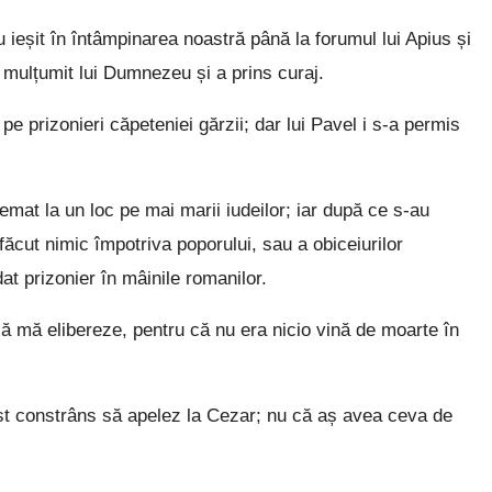
u ieșit în întâmpinarea noastră până la forumul lui Apius și
a mulțumit lui Dumnezeu și a prins curaj.
e prizonieri căpeteniei gărzii; dar lui Pavel i s-a permis
emat la un loc pe mai marii iudeilor; iar după ce s-au
 făcut nimic împotriva poporului, sau a obiceiurilor
dat prizonier în mâinile romanilor.
ă mă elibereze, pentru că nu era nicio vină de moarte în
ost constrâns să apelez la Cezar; nu că aș avea ceva de