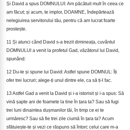
Și David a spus DOMNULUI: Am păcătuit mult în ceea ce
am făcut; și acum, te implor, DOAMNE, îndepărtează
nelegiuirea servitorului tău, pentru că am lucrat foarte
prostește.
11
Și atunci când David s-a trezit dimineața, cuvântul
DOMNULUI a venit la profetul Gad, văzătorul lui David,
spunând:
12
Du-te și spune lui David: Astfel spune DOMNUL: Îți
ofer trei lucruri; alege-ți unul dintre ele, ca să ți-l fac.
13
Astfel Gad a venit la David și i-a istorisit și i-a spus: Să
vină șapte ani de foamete la tine în țara ta? Sau să fugi
trei luni dinaintea dușmanilor tăi, în timp ce ei te
urmăresc? Sau să fie trei zile ciumă în țara ta? Acum
sfătuiește-te și vezi ce răspuns să întorc celui care m-a