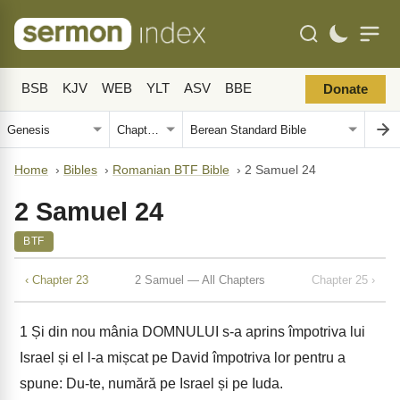
BSB
KJV
WEB
YLT
ASV
BBE
Donate
Home
›
Bibles
›
Romanian BTF Bible
›
2 Samuel 24
2 Samuel 24
BTF
‹ Chapter 23
2 Samuel — All Chapters
Chapter 25 ›
1
Și din nou mânia DOMNULUI s-a aprins împotriva lui
Israel și el l-a mișcat pe David împotriva lor pentru a
spune: Du-te, numără pe Israel și pe Iuda.