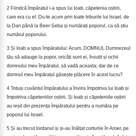
2
Fiindcă împăratul i-a spus lui Ioab, căpetenia oștirii,
care era cu el: Du-te acum prin toate triburile lui Israel, de
la Dan până la Beer-Șeba și numărați poporul, ca să știu
numărul poporului.
3
Și Ioab a spus împăratului: Acum, DOMNUL Dumnezeul
tău să adauge la popor, oricâți sunt ei, însutit și ochii
domnului meu împăratul, să vadă aceasta; dar de ce
domnul meu împăratul găsește plăcere în acest lucru?
4
Totuși cuvântul împăratului a învins împotriva lui Ioab și
împotriva căpeteniilor oștirii. Și Ioab și căpeteniile oștirii
au ieșit din prezența împăratului pentru a număra pe
poporul lui Israel.
5
Și au trecut Iordanul și și-au înălțat corturile în Aroer, pe