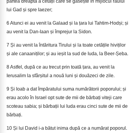
partea dreaptă a cetății care se găsește în mijlocul râului
lui Gad și spre Iaezer;
6
Atunci ei au venit la Galaad și la țara lui Tahtim-Hodși; și
au venit la Dan-Iaan și împrejur la Sidon.
7
Și au venit la întăritura Tirului și la toate cetățile hiviților
și ale canaaniților; și au ieșit la sud de Iuda, la Beer-Șeba.
8
Astfel, după ce au trecut prin toată țara, au venit la
Ierusalim la sfârșitul a nouă luni și douăzeci de zile.
9
Și Ioab a dat împăratului suma numărătorii poporului; și
erau acolo în Israel opt sute de mii de bărbați viteji care
scoteau sabia; și bărbații lui Iuda erau cinci sute de mii de
bărbați.
10
Și lui David i-a bătut inima după ce a numărat poporul.