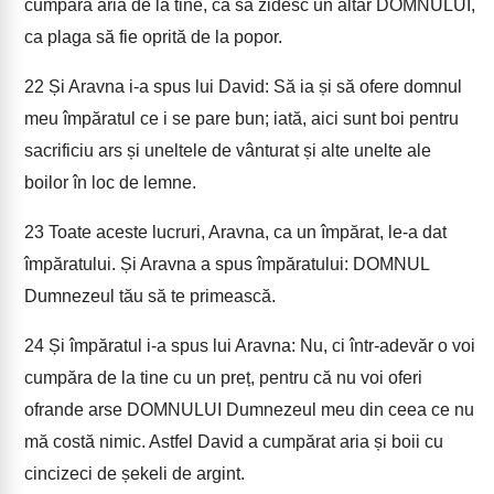
cumpăra aria de la tine, ca să zidesc un altar DOMNULUI,
ca plaga să fie oprită de la popor.
22
Și Aravna i-a spus lui David: Să ia și să ofere domnul
meu împăratul ce i se pare bun; iată, aici sunt boi pentru
sacrificiu ars și uneltele de vânturat și alte unelte ale
boilor în loc de lemne.
23
Toate aceste lucruri, Aravna, ca un împărat, le-a dat
împăratului. Și Aravna a spus împăratului: DOMNUL
Dumnezeul tău să te primească.
24
Și împăratul i-a spus lui Aravna: Nu, ci într-adevăr o voi
cumpăra de la tine cu un preț, pentru că nu voi oferi
ofrande arse DOMNULUI Dumnezeul meu din ceea ce nu
mă costă nimic. Astfel David a cumpărat aria și boii cu
cincizeci de șekeli de argint.