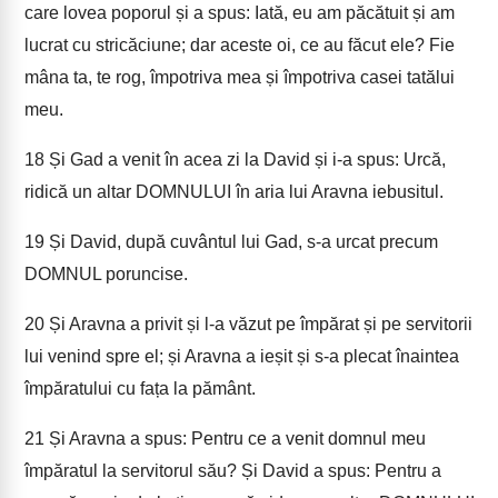
care lovea poporul și a spus: Iată, eu am păcătuit și am
lucrat cu stricăciune; dar aceste oi, ce au făcut ele? Fie
mâna ta, te rog, împotriva mea și împotriva casei tatălui
meu.
18
Și Gad a venit în acea zi la David și i-a spus: Urcă,
ridică un altar DOMNULUI în aria lui Aravna iebusitul.
19
Și David, după cuvântul lui Gad, s-a urcat precum
DOMNUL poruncise.
20
Și Aravna a privit și l-a văzut pe împărat și pe servitorii
lui venind spre el; și Aravna a ieșit și s-a plecat înaintea
împăratului cu fața la pământ.
21
Și Aravna a spus: Pentru ce a venit domnul meu
împăratul la servitorul său? Și David a spus: Pentru a