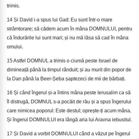
trimis.
14
Și David i-a spus lui Gad: Eu sunt într-o mare
strâmtorare; să cădem acum în mâna DOMNULUI, pentru
că îndurările lui sunt mari; și nu mă lăsa să cad în mâna
omului.
15
Astfel DOMNUL a trimis o ciumă peste Israel de
dimineață până la timpul rânduit; și au murit din popor de
la Dan până la Beer-Șeba șaptezeci de mii de bărbați.
16
Și când îngerul și-a întins mâna peste Ierusalim ca să
îl distrugă, DOMNUL s-a pocăit de rău și a spus îngerului
care nimicea poporul: Este destul; oprește-ți acum mâna.
Și îngerul DOMNULUI era lângă aria lui Aravna iebusitul.
17
Și David a vorbit DOMNULUI când a văzut pe îngerul