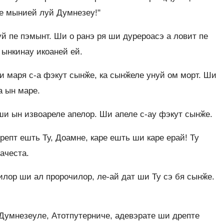
е мынией луй Думнезеу!"
й пе пэмынт. Ши о ранэ ря ши дурероасэ а ловит пе
 ынкинау икоаней ей.
и маря с-а фэкут сынӂе, ка сынӂеле унуй ом морт. Ши
а ын маре.
ши ын извоареле апелор. Ши апеле с-ау фэкут сынӂе.
епт ешть Ту, Доамне, каре ешть ши каре ерай! Ту
ачеста.
ор ши ал пророчилор, ле-ай дат ши Ту сэ бя сынӂе.
Думнезеуле, Атотпутерниче, адевэрате ши дрепте