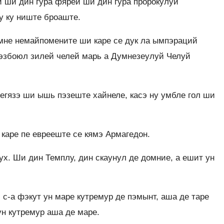
 ши дин гура фярей ши дин гура пророкулуй
у ку ниште броаште.
емне немайпомените ши каре се дук ла ымпэраций
 рэзбоюл зилей челей марь а Думнезеулуй Челуй
 вегязэ ши ышь пэзеште хайнеле, касэ ну умбле гол ши
 каре пе еврееште се кямэ Армагедон.
ух. Ши дин Темплу, дин скаунул де домние, а ешит ун
с-а фэкут ун маре кутремур де пэмынт, аша де таре
ун кутремур аша де маре.