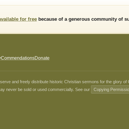
available for free
because of a generous community of su
y
Commendations
Donate
ve and freely distribute historic Christian sermons for the glory of
ay never be sold or used commercially. See our
Copying Permissi