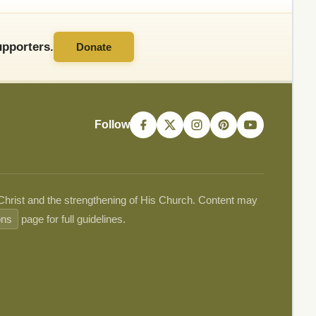
pporters.
Donate
Follow
 Christ and the strengthening of His Church. Content may
ons
page for full guidelines.