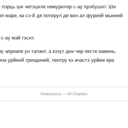
й пэрць ши четэциле нямурилор с-ау прэбушит. Ши
л маре, ка сэ-й дя потирул де вин ал фурией мынией
с-ау май гэсит.
 апроапе ун талант, а кэзут дин чер песте оамень.
на урӂией гриндиней, пентру кэ ачастэ урӂие ера
Апокалипса — All Chapters