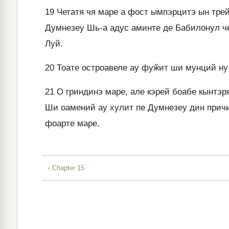
19
Четатя чя маре а фост ымпэрцитэ ын тре
Думнезеу Шь-а адус аминте де Бабилонул че
Луй.
20
Тоате остроавеле ау фуӂит ши мунций ну 
21
О гриндинэ маре, але кэрей боабе кынтэряу
Ши оамений ау хулит пе Думнезеу дин причи
фоарте маре.
‹ Chapter 15