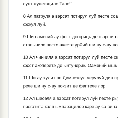
сунт жудекэциле Тале!"
8
Ал патруля а вэрсат потирул луй песте соа
фокул луй.
9
Ши оамений ау фост догориць де о аршицэ
стэпынире песте ачесте урӂий ши ну с-ау пок
10
Ал чинчиля а вэрсат потирул луй песте 
фост акоперитэ де ынтунерик. Оамений ышь
11
Ши ау хулит пе Думнезеул черулуй дин п
реле ши ну с-ау покэит де фаптеле лор.
12
Ал шаселя а вэрсат потирул луй песте рыу
прегэтитэ каля ымпэрацилор каре ау сэ винэ