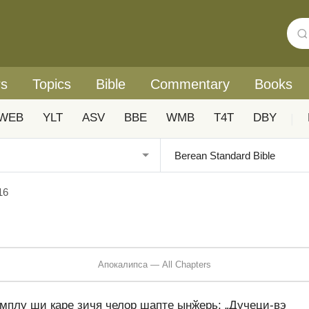
rs
Topics
Bible
Commentary
Books
WEB
YLT
ASV
BBE
WMB
T4T
DBY
|
16
Апокалипса — All Chapters
емплу ши каре зичя челор шапте ынӂерь: „Дучеци-вэ