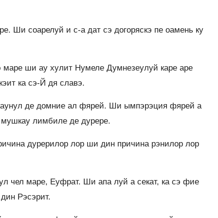
ре. Ши соарелуй и с-а дат сэ догоряскэ пе оамень ку
 маре ши ау хулит Нумеле Думнезеулуй каре аре
эит ка сэ-Й дя славэ.
скаунул де домние ал фярей. Ши ымпэрэция фярей а
 мушкау лимбиле де дурере.
ричина дурерилор лор ши дин причина рэнилор лор
л чел маре, Еуфрат. Ши апа луй а секат, ка сэ фие
 дин Рэсэрит.