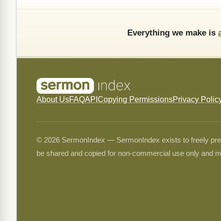
Everything we make is
About Us
FAQ
API
Copying Permissions
Privacy Polic
© 2026 SermonIndex — SermonIndex exists to freely preser
be shared and copied for non-commercial use only and m