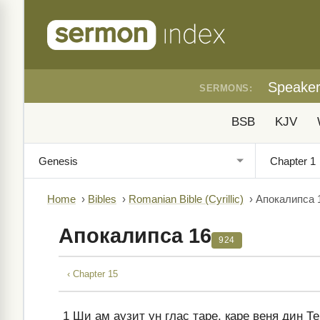
Speake
SERMONS:
BSB
KJV
Home
›
Bibles
›
Romanian Bible (Cyrillic)
›
Апокалипса 
Апокалипса 16
924
‹ Chapter 15
1
Ши ам аузит ун глас таре, каре веня дин Т