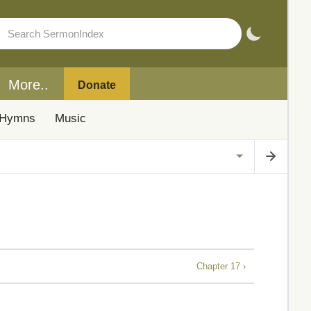
More..
Donate
Hymns
Music
Chapter 17 ›