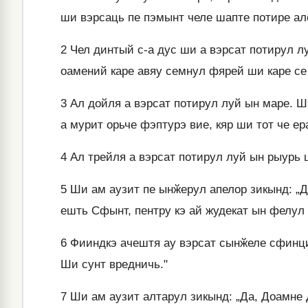
ши вэрсаць пе пэмынт челе шапте потире ал
2
Чел динтый с-а дус ши а вэрсат потирул лу
оамений каре авяу семнул фярей ши каре се
3
Ал дойля а вэрсат потирул луй ын маре. Ш
а мурит орьче фэптурэ вие, кяр ши тот че ер
4
Ал трейля а вэрсат потирул луй ын рыурь 
5
Ши ам аузит пе ынӂерул апелор зикынд: „Др
ешть Сфынт, пентру кэ ай жудекат ын фелул 
6
Фииндкэ ачештя ау вэрсат сынӂеле сфинцил
Ши сунт вредничь."
7
Ши ам аузит алтарул зикынд: „Да, Доамне 