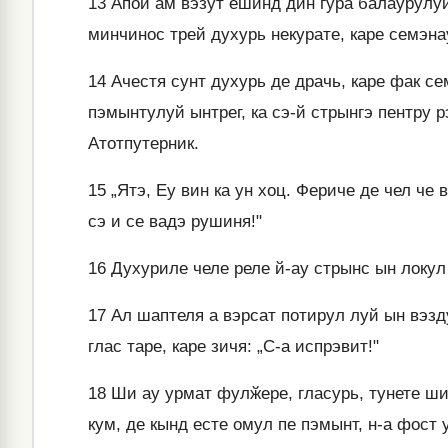
13
Апой ам вэзут ешинд дин гура балаурулуй
минчинос трей духурь некурате, каре семэна
14
Ачестя сунт духурь де драчь, каре фак с
пэмынтулуй ынтрег, ка сэ-й стрынгэ пентру
Атотпутерник.
15
„Ятэ, Еу вин ка ун хоц. Фериче де чел че
сэ и се вадэ рушиня!"
16
Духуриле челе реле й-ау стрынс ын локул
17
Ал шаптеля а вэрсат потирул луй ын вэзд
глас таре, каре зичя: „С-а испрэвит!"
18
Ши ау урмат фулӂере, гласурь, тунете ши 
кум, де кынд есте омул пе пэмынт, н-а фост 