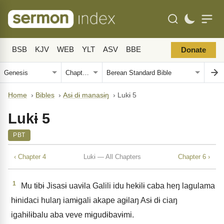
BSB
KJV
WEB
YLT
ASV
BBE
Donate
Home
›
Bibles
›
Asɨ dɨ manasɨŋ
›
Lukɨ 5
Lukɨ 5
PBT
‹ Chapter 4
Lukɨ — All Chapters
Chapter 6 ›
1
Mu tɨbɨ Jisasɨ uavɨla Galili idu hekɨlɨ caba heŋ lagulama
hɨnidaci hulaŋ iamɨgali akape agɨlaŋ Asɨ dɨ ciaŋ
igahɨlɨbalu aba veve mɨgudɨbavɨmi.