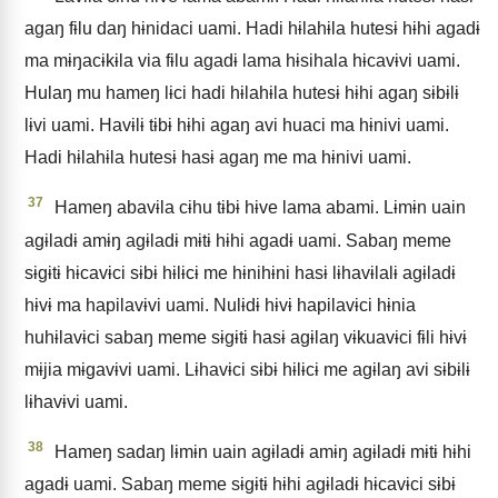
agaŋ fɨlu daŋ hɨnidaci uami. Hadi hɨlahɨla hutesɨ hɨhi agadɨ
ma mɨŋacɨkɨla via fɨlu agadɨ lama hɨsihala hɨcavɨvi uami.
Hulaŋ mu hameŋ lɨci hadi hɨlahɨla hutesɨ hɨhi agaŋ sɨbɨlɨ
lɨvi uami. Havɨlɨ tɨbɨ hɨhi agaŋ avi huaci ma hɨnivi uami.
Hadi hɨlahɨla hutesɨ hasɨ agaŋ me ma hɨnivi uami.
37
Hameŋ abavɨla cɨhu tɨbɨ hɨve lama abami. Lɨmɨn uain
agɨladɨ amɨŋ agɨladɨ mɨtɨ hɨhi agadɨ uami. Sabaŋ meme
sɨgɨtɨ hɨcavɨci sɨbɨ hɨlɨcɨ me hɨnihɨni hasɨ lɨhavɨlalɨ agɨladɨ
hɨvɨ ma hapilavɨvi uami. Nulɨdɨ hɨvɨ hapilavɨci hɨnia
huhɨlavɨci sabaŋ meme sɨgɨtɨ hasɨ agɨlaŋ vɨkuavɨci fɨli hɨvɨ
mɨjia mɨgavɨvi uami. Lɨhavɨci sɨbɨ hɨlɨcɨ me agɨlaŋ avi sɨbɨlɨ
lɨhavɨvi uami.
38
Hameŋ sadaŋ lɨmɨn uain agɨladɨ amɨŋ agɨladɨ mɨtɨ hɨhi
agadɨ uami. Sabaŋ meme sɨgɨtɨ hɨhi agɨladɨ hɨcavɨci sɨbɨ