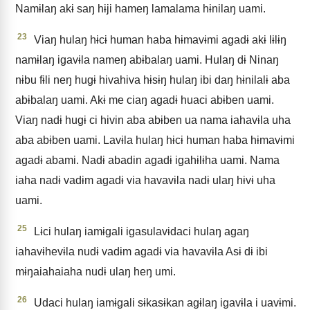
Namɨlaŋ akɨ saŋ hɨji hameŋ lamalama hɨnilaŋ uami.
23
Viaŋ hulaŋ hɨcɨ human haba hɨmavɨmi agadɨ akɨ lɨlɨŋ
namɨlaŋ igavɨla nameŋ abɨbalaŋ uami. Hulaŋ dɨ Ninaŋ
nɨbu fɨli neŋ hugɨ hivahiva hɨsɨŋ hulaŋ ibi daŋ hɨnilalɨ aba
abɨbalaŋ uami. Akɨ me ciaŋ agadɨ huaci abɨben uami.
Viaŋ nadɨ hugɨ ci hivin aba abɨben ua nama iahavɨla uha
aba abɨben uami. Lavɨla hulaŋ hɨcɨ human haba hɨmavɨmi
agadɨ abami. Nadɨ abadin agadɨ igahɨlɨha uami. Nama
iaha nadɨ vadɨm agadɨ via havavɨla nadɨ ulaŋ hɨvɨ uha
uami.
25
Lɨci hulaŋ iamɨgali igasulavɨdaci hulaŋ agaŋ
iahavɨhevɨla nudɨ vadɨm agadɨ via havavɨla Asɨ dɨ ibi
mɨŋaiahaiaha nudɨ ulaŋ heŋ umi.
26
Udaci hulaŋ iamɨgali sɨkasɨkan agɨlaŋ igavɨla i uavɨmi.