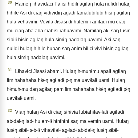
30
Hameŋ lɨhavɨdaci Falisi hɨdɨlɨ agɨlaŋ hula nulɨdɨ hulaŋ
hɨhɨle Asɨ dɨ ciaŋ vɨdɨvɨdɨŋ agadɨ lamalubilubi hɨsɨŋ agɨlaŋ
hula vehavɨmi. Vevɨla Jisasɨ dɨ hulemɨlɨ agɨladɨ mu ciaŋ
mu ciaŋ aba aba ciabɨsɨ iahuavɨmi. Namɨlaŋ akɨ saŋ lusɨŋ
sɨbɨlɨ hɨsɨŋ agɨlaŋ hula sɨmɨŋ nadalaŋ uavɨmi. Akɨ saŋ
nulɨdɨ hulaŋ hɨhɨle huban saŋ anɨm hɨlɨcɨ vivi hɨsɨŋ agɨlaŋ
hula sɨmɨŋ nadalaŋ uavɨmi.
31
Lɨhavɨci Jisasɨ abami. Hulaŋ hɨmuhɨmu apalɨ agɨlaŋ
fim hahahaha hɨsɨŋ agɨladɨ pɨŋ ma uavɨlalɨ uami. Hulaŋ
hɨmuhɨmu daŋ agɨlaŋ pam fim hahahaha hɨsɨŋ agɨladɨ pɨŋ
uavɨlalɨ uami.
32
Viaŋ hulaŋ Asɨ dɨ ciaŋ sɨhɨvia lubiahɨlavɨlalɨ agɨladɨ
abɨdalɨŋ iadɨ hulemɨlɨ hɨnihɨni saŋ ma vemin uami. Hulaŋ
lusɨŋ sɨbɨlɨ sɨbɨlɨ vihavɨlalɨ agɨladɨ abɨdalɨŋ lusɨŋ sɨbɨlɨ