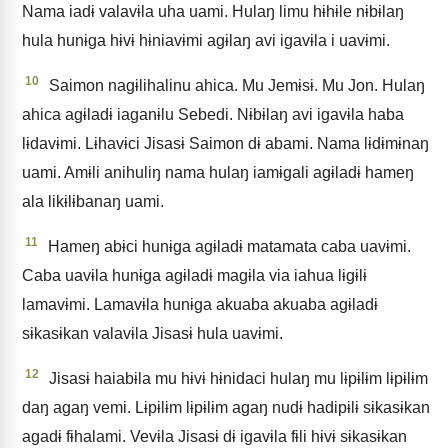
Nama iadɨ valavɨla uha uami. Hulaŋ limu hɨhɨle nɨbɨlaŋ
hula hunɨga hɨvɨ hɨniavɨmi agɨlaŋ avi igavɨla i uavɨmi.
10
Saimon nagɨlihalinu ahica. Mu Jemɨsɨ. Mu Jon. Hulaŋ
ahica agɨladɨ iaganɨlu Sebedi. Nɨbɨlaŋ avi igavɨla haba
lɨdavɨmi. Lɨhavɨci Jisasɨ Saimon dɨ abami. Nama lɨdɨmɨnaŋ
uami. Amɨli anihuliŋ nama hulaŋ iamɨgali agɨladɨ hameŋ
ala likɨlɨbanaŋ uami.
11
Hameŋ abɨci hunɨga agɨladɨ matamata caba uavɨmi.
Caba uavɨla hunɨga agɨladɨ magɨla via iahua lɨgɨlɨ
lamavɨmi. Lamavɨla hunɨga akuaba akuaba agɨladɨ
sɨkasɨkan valavɨla Jisasɨ hula uavɨmi.
12
Jisasɨ haiabɨla mu hɨvɨ hɨnidaci hulaŋ mu lɨpɨlɨm lɨpɨlɨm
daŋ agaŋ vemi. Lɨpɨlɨm lɨpɨlɨm agaŋ nudɨ hadipɨlɨ sɨkasɨkan
agadɨ fɨhalami. Vevɨla Jisasɨ dɨ igavɨla fɨli hɨvɨ sɨkasɨkan