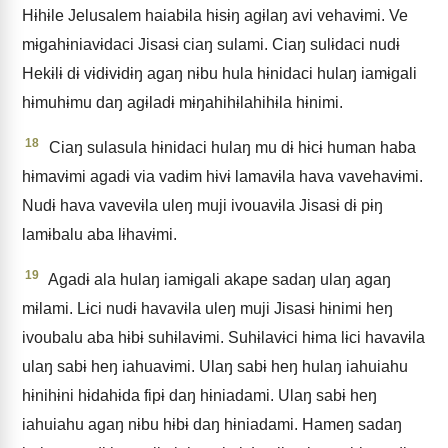
Hɨhɨle Jelusalem haiabɨla hɨsɨŋ agɨlaŋ avi vehavɨmi. Ve
mɨgahɨniavɨdaci Jisasɨ ciaŋ sulami. Ciaŋ sulɨdaci nudɨ
Hekɨlɨ dɨ vɨdɨvɨdɨŋ agaŋ nɨbu hula hɨnidaci hulaŋ iamɨgali
hɨmuhɨmu daŋ agɨladɨ mɨŋahihɨlahihɨla hɨnimi.
18
Ciaŋ sulasula hɨnidaci hulaŋ mu dɨ hɨcɨ human haba
hɨmavɨmi agadɨ via vadɨm hɨvɨ lamavɨla hava vavehavɨmi.
Nudɨ hava vavevɨla uleŋ muji ivouavɨla Jisasɨ dɨ pɨŋ
lamɨbalu aba lɨhavɨmi.
19
Agadɨ ala hulaŋ iamɨgali akape sadaŋ ulaŋ agaŋ
mɨlami. Lɨci nudɨ havavɨla uleŋ muji Jisasɨ hɨnimi heŋ
ivoubalu aba hɨbɨ suhɨlavɨmi. Suhɨlavɨci hɨma lɨci havavɨla
ulaŋ sabɨ heŋ iahuavɨmi. Ulaŋ sabɨ heŋ hulaŋ iahuiahu
hɨnihɨni hɨdahɨda fipɨ daŋ hɨniadami. Ulaŋ sabɨ heŋ
iahuiahu agaŋ nɨbu hɨbɨ daŋ hɨniadami. Hameŋ sadaŋ