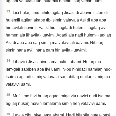
agɨladɨ valavala iadɨ hulemɨlɨ hɨnihɨni saŋ vemin uami.
33
Lɨci hulaŋ limu hɨhɨle agɨlaŋ Jisasɨ dɨ abavɨmi. Jon dɨ
hulemɨlɨ agɨlaŋ akape tɨbɨ sɨmɨŋ valavala Asɨ dɨ aba aba
hɨniavɨlalɨ uavɨmi. Falisi hɨdɨlɨ agɨladɨ hulemɨlɨ agɨlaŋ avi
hameŋ ala lɨhavɨlalɨ uavɨmi. Agadɨ ala nadɨ hulemɨlɨ agɨlaŋ
Asɨ dɨ aba aba saŋ sɨmɨŋ ma valavɨlalɨ uavɨmi. Nɨbɨlaŋ
sɨmɨŋ nana avɨli nana pam hɨniavɨlalɨ uavɨmi.
34
Lɨhavɨci Jisasɨ hɨve lama nulɨdɨ abami. Hulaŋ mu
iamɨgali sabiben aba lɨvi uami. Nɨbu hɨnidaci namɨlaŋ nudɨ
isaima agɨladɨ sɨmɨŋ valavala saŋ abɨlaŋ nɨbɨlaŋ sɨmɨŋ ma
valavɨvi uami.
35
Mufɨli me hɨvɨ hulaŋ agadɨ mɨŋa via uavɨci nudɨ isaima
agɨlaŋ nusaŋ mavɨn lamalama sɨmɨŋ heŋ valavɨvi uami.
36
Lavɨla cɨhu hɨve lama abami. Hadi hɨlahɨla hutesɨ hasɨ