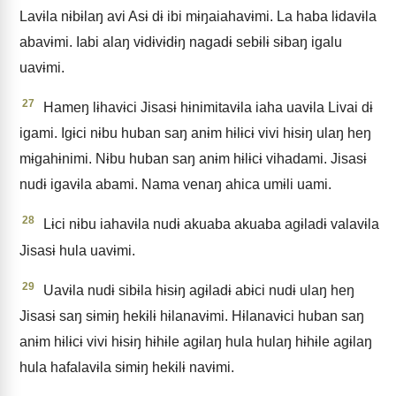
Lavɨla nɨbɨlaŋ avi Asɨ dɨ ibi mɨŋaiahavɨmi. La haba lɨdavɨla
abavɨmi. Iabi alaŋ vɨdɨvɨdɨŋ nagadɨ sebɨlɨ sɨbaŋ igalu
uavɨmi.
27
Hameŋ lɨhavɨci Jisasɨ hɨnimitavɨla iaha uavɨla Livai dɨ
igami. Igɨci nɨbu huban saŋ anɨm hɨlɨcɨ vivi hɨsɨŋ ulaŋ heŋ
mɨgahɨnimi. Nɨbu huban saŋ anɨm hɨlɨcɨ vihadami. Jisasɨ
nudɨ igavɨla abami. Nama venaŋ ahica umɨli uami.
28
Lɨci nɨbu iahavɨla nudɨ akuaba akuaba agɨladɨ valavɨla
Jisasɨ hula uavɨmi.
29
Uavɨla nudɨ sibɨla hɨsɨŋ agɨladɨ abɨci nudɨ ulaŋ heŋ
Jisasɨ saŋ sɨmɨŋ hekɨlɨ hɨlanavɨmi. Hɨlanavɨci huban saŋ
anɨm hɨlɨcɨ vivi hɨsɨŋ hɨhɨle agɨlaŋ hula hulaŋ hɨhɨle agɨlaŋ
hula hafalavɨla sɨmɨŋ hekɨlɨ navɨmi.