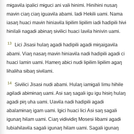
mɨgavɨla ipalɨci mɨguci ani valɨ hɨnimi. Hɨnihɨni nusaŋ
mavɨn ciaŋ ciaŋ iguavɨla abami. Iadɨ Hekɨlɨ uami. Nama
iasaŋ huaci mavɨn hɨniavɨla lɨpɨlɨm lɨpɨlɨm iadɨ hadipɨlɨ hɨvɨ
hɨnilalɨ nagadɨ abɨnaŋ sɨvɨlɨci huaci lavɨla hɨnivin uami.
13
Lɨci Jisasɨ hulaŋ agadɨ hadipɨlɨ agadɨ mɨŋaigavɨla
abami. Viaŋ nasaŋ mavɨn hɨniavɨla nadɨ hadipɨlɨ agadɨ ci
huaci lamin uami. Hameŋ abɨci nudɨ lɨpɨlɨm lɨpɨlɨm agaŋ
lɨhalɨha sɨbaŋ sɨvɨlami.
14
Sɨvɨlɨci Jisasɨ nudɨ abami. Hulaŋ iamɨgali limu hɨhɨle
agɨladɨ abɨmɨnaŋ uami. Asɨ saŋ sagalɨ igu igu hɨsɨŋ hulaŋ
agadɨ pɨŋ uha uami. Uavɨla nadɨ hadipɨlɨ agadɨ
abalamɨnaŋ igam uami. Igɨci huaci lɨci Asɨ saŋ sagalɨ
igunaŋ hɨlam uami. Ciaŋ vɨdɨvɨdɨŋ Mosesɨ lɨbami agadɨ
lubiahɨlavɨla sagalɨ igunaŋ hɨlam uami. Sagalɨ igunaŋ