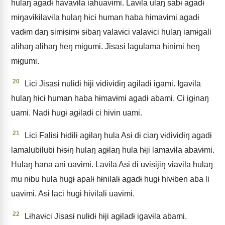
hulaŋ agadɨ havavɨla iahuavɨmi. Lavɨla ulaŋ sabɨ agadɨ
mɨŋavɨkɨlavɨla hulaŋ hɨcɨ human haba hɨmavɨmi agadɨ
vadɨm daŋ simɨsimɨ sɨbaŋ valavɨci valavɨci hulaŋ iamɨgali
alɨhaŋ alɨhaŋ heŋ mɨgumi. Jisasɨ lagulama hɨnimi heŋ
mɨgumi.
20
Lɨci Jisasɨ nulɨdɨ hɨji vɨdɨvɨdɨŋ agɨladɨ igami. Igavɨla
hulaŋ hɨcɨ human haba hɨmavɨmi agadɨ abami. Ci igɨnaŋ
uami. Nadɨ hugɨ agɨladɨ ci hivin uami.
21
Lɨci Falisi hɨdɨlɨ agɨlaŋ hula Asɨ dɨ ciaŋ vɨdɨvɨdɨŋ agadɨ
lamalubilubi hɨsɨŋ hulaŋ agɨlaŋ hula hɨji lamavɨla abavɨmi.
Hulaŋ hana ani uavɨmi. Lavɨla Asɨ dɨ uvɨsɨjiŋ viavɨla hulaŋ
mu nɨbu hula hugɨ apalɨ hɨnilalɨ agadɨ hugɨ hivɨben aba li
uavɨmi. Asɨ laci hugɨ hivɨlalɨ uavɨmi.
22
Lɨhavɨci Jisasɨ nulɨdɨ hɨji agɨladɨ igavɨla abami.