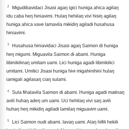
2
Mɨgudɨbavɨdaci Jisasɨ agaŋ igɨci hunɨga ahica agɨlaŋ
idu caba heŋ hɨniavɨmi. Hulaŋ hehɨlaŋ vivi hɨsɨŋ agɨlaŋ
hunɨga ahica vave lamavɨla mɨkɨdiŋ agɨladɨ husahusa
hɨniavɨmi.
3
Husahusa hɨniavɨdaci Jisasɨ agaŋ Saimon dɨ hunɨga
heŋ mɨgumi. Mɨguavɨla Saimon dɨ abami. Hunɨga
lɨbɨnikɨlɨnaŋ umitam uami. Lɨci hunɨga agadɨ lɨbɨnikɨlɨci
umitami. Umitɨci Jisasɨ hunɨga hɨvɨ mɨgahɨnihɨni hulaŋ
iamɨgali agɨlasaŋ ciaŋ sulami.
4
Sula fɨhalavɨla Saimon dɨ abami. Hunɨga agadɨ matɨnaŋ
avɨli huhaŋ adeŋ um uami. Uci hehɨlaŋ vivi saŋ avɨli
huhaŋ heŋ mɨkɨdiŋ agɨladɨ lamɨlaŋ mɨguavɨm uami.
5
Lɨci Saimon nudɨ abami. Iavaŋ uami. Alaŋ hɨfɨlɨ hekɨlɨ