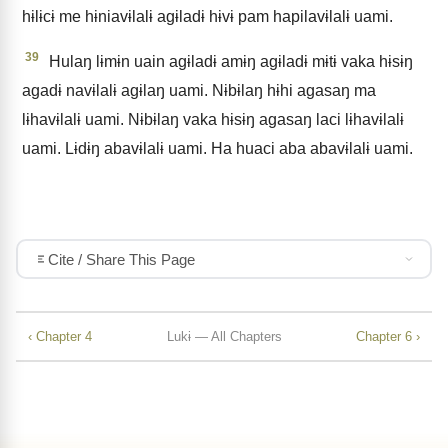
hɨlɨcɨ me hɨniavɨlalɨ agɨladɨ hɨvɨ pam hapilavɨlalɨ uami.
39
Hulaŋ lɨmɨn uain agɨladɨ amɨŋ agɨladɨ mɨtɨ vaka hɨsɨŋ
agadɨ navɨlalɨ agɨlaŋ uami. Nɨbɨlaŋ hɨhi agasaŋ ma
lɨhavɨlalɨ uami. Nɨbɨlaŋ vaka hɨsɨŋ agasaŋ laci lɨhavɨlalɨ
uami. Lɨdɨŋ abavɨlalɨ uami. Ha huaci aba abavɨlalɨ uami.
Cite / Share This Page
‹ Chapter 4
Lukɨ — All Chapters
Chapter 6 ›