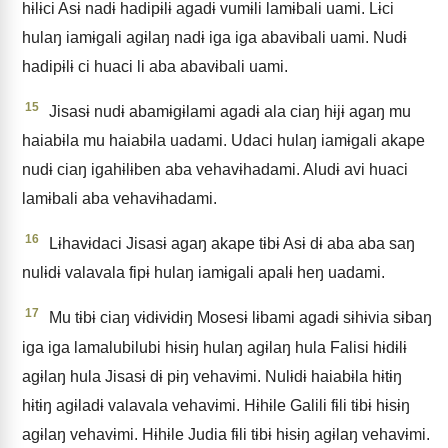
hɨlɨci Asɨ nadɨ hadipɨlɨ agadɨ vumɨli lamɨbali uami. Lɨci
hulaŋ iamɨgali agɨlaŋ nadɨ iga iga abavɨbali uami. Nudɨ
hadipɨlɨ ci huaci li aba abavɨbali uami.
15
Jisasɨ nudɨ abamɨgɨlami agadɨ ala ciaŋ hɨjɨ agaŋ mu
haiabɨla mu haiabɨla uadami. Udaci hulaŋ iamɨgali akape
nudɨ ciaŋ igahɨlɨben aba vehavɨhadami. Aludɨ avi huaci
lamɨbali aba vehavɨhadami.
16
Lɨhavɨdaci Jisasɨ agaŋ akape tɨbɨ Asɨ dɨ aba aba saŋ
nulɨdɨ valavala fipɨ hulaŋ iamɨgali apalɨ heŋ uadami.
17
Mu tɨbɨ ciaŋ vɨdɨvɨdɨŋ Mosesɨ lɨbami agadɨ sɨhɨvia sɨbaŋ
iga iga lamalubilubi hɨsɨŋ hulaŋ agɨlaŋ hula Falisi hɨdɨlɨ
agɨlaŋ hula Jisasɨ dɨ pɨŋ vehavɨmi. Nulɨdɨ haiabɨla hɨtɨŋ
hɨtɨŋ agɨladɨ valavala vehavɨmi. Hɨhɨle Galili fɨli tɨbɨ hɨsɨŋ
agɨlaŋ vehavɨmi. Hɨhɨle Judia fɨli tɨbɨ hɨsɨŋ agɨlaŋ vehavɨmi.