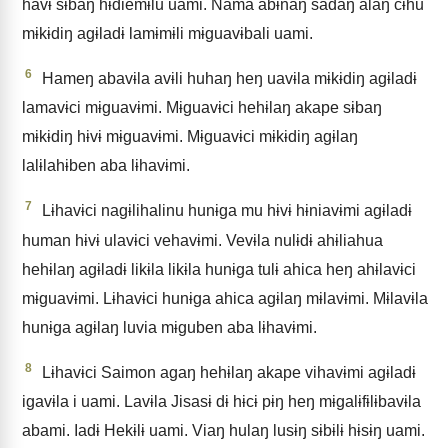
havɨ sɨbaŋ hɨdiemɨlu uami. Nama abɨnaŋ sadaŋ alaŋ cɨhu
mɨkɨdiŋ agɨladɨ lamɨmɨli mɨguavɨbali uami.
6
Hameŋ abavɨla avɨli huhaŋ heŋ uavɨla mɨkɨdiŋ agɨladɨ
lamavɨci mɨguavɨmi. Mɨguavɨci hehɨlaŋ akape sɨbaŋ
mɨkɨdiŋ hɨvɨ mɨguavɨmi. Mɨguavɨci mɨkɨdiŋ agɨlaŋ
lalɨlahɨben aba lɨhavɨmi.
7
Lɨhavɨci nagɨlihalinu hunɨga mu hɨvɨ hɨniavɨmi agɨladɨ
human hɨvɨ ulavɨci vehavɨmi. Vevɨla nulɨdɨ ahɨliahua
hehɨlaŋ agɨladɨ likɨla likɨla hunɨga tulɨ ahica heŋ ahɨlavɨci
mɨguavɨmi. Lɨhavɨci hunɨga ahica agɨlaŋ mɨlavɨmi. Mɨlavɨla
hunɨga agɨlaŋ luvia mɨguben aba lɨhavɨmi.
8
Lɨhavɨci Saimon agaŋ hehɨlaŋ akape vihavɨmi agɨladɨ
igavɨla i uami. Lavɨla Jisasɨ dɨ hɨcɨ pɨŋ heŋ mɨgalɨfɨlɨbavɨla
abami. Iadɨ Hekɨlɨ uami. Viaŋ hulaŋ lusɨŋ sɨbɨlɨ hɨsɨŋ uami.