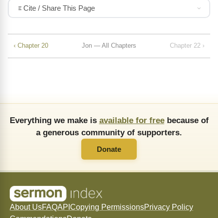
Cite / Share This Page
‹ Chapter 20
Jon — All Chapters
Chapter 22 ›
Everything we make is
available for free
because of
a generous community of supporters.
Donate
About Us
FAQ
API
Copying Permissions
Privacy Policy