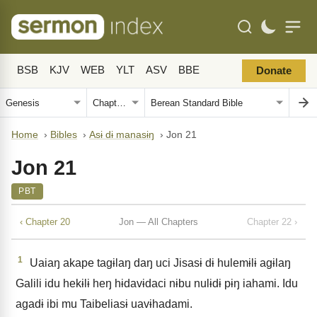
BSB
KJV
WEB
YLT
ASV
BBE
Donate
Home
›
Bibles
›
Asɨ dɨ manasɨŋ
›
Jon 21
Jon 21
PBT
‹ Chapter 20
Jon — All Chapters
Chapter 22 ›
1
Uaiaŋ akape tagɨlaŋ daŋ uci Jisasɨ dɨ hulemɨlɨ agɨlaŋ
Galili idu hekɨlɨ heŋ hɨdavɨdaci nɨbu nulɨdɨ pɨŋ iahami. Idu
agadɨ ibi mu Taibeliasɨ uavɨhadami.