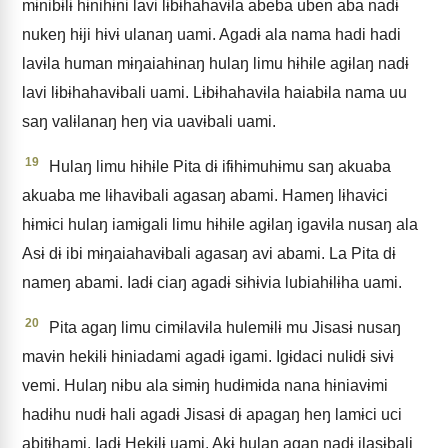
mɨnibɨlɨ hɨnihɨni lavi lɨbɨhahavɨla abeba uben aba nadɨ
nukeŋ hɨji hɨvɨ ulanaŋ uami. Agadɨ ala nama hadi hadi
lavɨla human mɨŋaiahɨnaŋ hulaŋ limu hɨhɨle agɨlaŋ nadɨ
lavi lɨbɨhahavɨbali uami. Lɨbɨhahavɨla haiabɨla nama uu
saŋ valɨlanaŋ heŋ via uavɨbali uami.
19
Hulaŋ limu hɨhɨle Pita dɨ ifɨhɨmuhɨmu saŋ akuaba
akuaba me lɨhavɨbali agasaŋ abami. Hameŋ lɨhavɨci
hɨmɨci hulaŋ iamɨgali limu hɨhɨle agɨlaŋ igavɨla nusaŋ ala
Asɨ dɨ ibi mɨŋaiahavɨbali agasaŋ avi abami. La Pita dɨ
nameŋ abami. Iadɨ ciaŋ agadɨ sɨhɨvia lubiahɨlɨha uami.
20
Pita agaŋ limu cimɨlavɨla hulemɨlɨ mu Jisasɨ nusaŋ
mavɨn hekɨlɨ hɨniadami agadɨ igami. Igɨdaci nulɨdɨ sɨvɨ
vemi. Hulaŋ nɨbu ala sɨmɨŋ hudɨmɨda nana hɨniavɨmi
hadɨhu nudɨ hali agadɨ Jisasɨ dɨ apagaŋ heŋ lamɨci uci
abitɨhami. Iadɨ Hekɨlɨ uami. Akɨ hulaŋ agaŋ nadɨ ilasɨbali