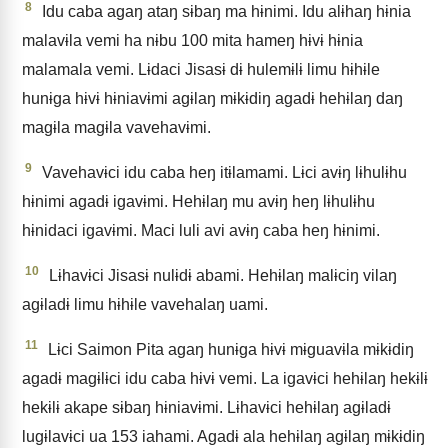
8
Idu caba agaŋ ataŋ sɨbaŋ ma hɨnimi. Idu alɨhaŋ hɨnia
malavɨla vemi ha nɨbu 100 mita hameŋ hɨvɨ hɨnia
malamala vemi. Lɨdaci Jisasɨ dɨ hulemɨlɨ limu hɨhɨle
hunɨga hɨvɨ hɨniavɨmi agɨlaŋ mɨkɨdiŋ agadɨ hehɨlaŋ daŋ
magɨla magɨla vavehavɨmi.
9
Vavehavɨci idu caba heŋ itɨlamami. Lɨci avɨŋ lɨhulɨhu
hɨnimi agadɨ igavɨmi. Hehɨlaŋ mu avɨŋ heŋ lɨhulɨhu
hɨnidaci igavɨmi. Maci luli avi avɨŋ caba heŋ hɨnimi.
10
Lɨhavɨci Jisasɨ nulɨdɨ abami. Hehɨlaŋ malɨciŋ vilaŋ
agɨladɨ limu hɨhɨle vavehalaŋ uami.
11
Lɨci Saimon Pita agaŋ hunɨga hɨvɨ mɨguavɨla mɨkɨdiŋ
agadɨ magɨlɨci idu caba hɨvɨ vemi. La igavɨci hehɨlaŋ hekɨlɨ
hekɨlɨ akape sɨbaŋ hɨniavɨmi. Lɨhavɨci hehɨlaŋ agɨladɨ
lugɨlavɨci ua 153 iahami. Agadɨ ala hehɨlaŋ agɨlaŋ mɨkɨdiŋ