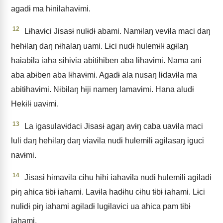
agadɨ ma hɨnilahavɨmi.
12
Lɨhavɨci Jisasɨ nulɨdɨ abami. Namɨlaŋ vevɨla maci daŋ
hehɨlaŋ daŋ nɨhalaŋ uami. Lɨci nudɨ hulemɨlɨ agɨlaŋ
haiabɨla iaha sɨhɨvia abitɨhɨben aba lɨhavɨmi. Nama ani
aba abɨben aba lɨhavɨmi. Agadɨ ala nusaŋ lɨdavɨla ma
abitɨhavɨmi. Nɨbɨlaŋ hɨji nameŋ lamavɨmi. Hana aludɨ
Hekɨlɨ uavɨmi.
13
La igasulavɨdaci Jisasɨ agaŋ avɨŋ caba uavɨla maci
luli daŋ hehɨlaŋ daŋ viavɨla nudɨ hulemɨlɨ agɨlasaŋ iguci
navɨmi.
14
Jisasɨ hɨmavɨla cɨhu hɨhi iahavɨla nudɨ hulemɨlɨ agɨladɨ
pɨŋ ahica tɨbɨ iahami. Lavɨla hadɨhu cɨhu tɨbɨ iahami. Lɨci
nulɨdɨ pɨŋ iahami agɨladɨ lugɨlavɨci ua ahica pam tɨbɨ
iahami.