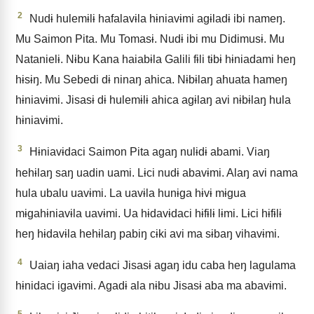
2
Nudɨ hulemɨlɨ hafalavɨla hɨniavɨmi agɨladɨ ibi nameŋ.
Mu Saimon Pita. Mu Tomasɨ. Nudɨ ibi mu Didimusɨ. Mu
Natanielɨ. Nɨbu Kana haiabɨla Galili fɨli tɨbɨ hɨniadami heŋ
hɨsɨŋ. Mu Sebedi dɨ ninaŋ ahica. Nɨbɨlaŋ ahuata hameŋ
hɨniavɨmi. Jisasɨ dɨ hulemɨlɨ ahica agɨlaŋ avi nɨbɨlaŋ hula
hɨniavɨmi.
3
Hɨniavɨdaci Saimon Pita agaŋ nulɨdɨ abami. Viaŋ
hehɨlaŋ saŋ uadin uami. Lɨci nudɨ abavɨmi. Alaŋ avi nama
hula ubalu uavɨmi. La uavɨla hunɨga hɨvɨ mɨgua
mɨgahɨniavɨla uavɨmi. Ua hɨdavɨdaci hɨfɨlɨ lɨmi. Lɨci hɨfɨlɨ
heŋ hɨdavɨla hehɨlaŋ pabiŋ cɨki avi ma sɨbaŋ vihavɨmi.
4
Uaiaŋ iaha vedaci Jisasɨ agaŋ idu caba heŋ lagulama
hɨnidaci igavɨmi. Agadɨ ala nɨbu Jisasɨ aba ma abavɨmi.
5