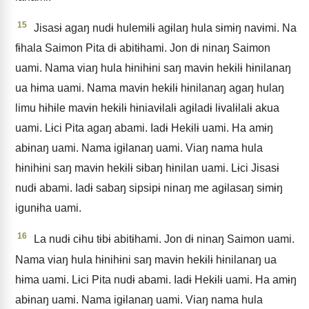
15
Jisasɨ agaŋ nudɨ hulemɨlɨ agɨlaŋ hula sɨmɨŋ navɨmi. Na
fɨhala Saimon Pita dɨ abitɨhami. Jon dɨ ninaŋ Saimon
uami. Nama viaŋ hula hɨnihɨni saŋ mavɨn hekɨlɨ hɨnilanaŋ
ua hɨma uami. Nama mavɨn hekɨlɨ hɨnilanaŋ agaŋ hulaŋ
limu hɨhɨle mavɨn hekɨlɨ hɨniavɨlalɨ agɨladɨ lɨvalɨlalɨ akua
uami. Lɨci Pita agaŋ abami. Iadɨ Hekɨlɨ uami. Ha amɨŋ
abɨnaŋ uami. Nama igɨlanaŋ uami. Viaŋ nama hula
hɨnihɨni saŋ mavɨn hekɨlɨ sɨbaŋ hɨnilan uami. Lɨci Jisasɨ
nudɨ abami. Iadɨ sabaŋ sipsipɨ ninaŋ me agɨlasaŋ sɨmɨŋ
igunɨha uami.
16
La nudɨ cɨhu tɨbɨ abitɨhami. Jon dɨ ninaŋ Saimon uami.
Nama viaŋ hula hɨnihɨni saŋ mavɨn hekɨlɨ hɨnilanaŋ ua
hɨma uami. Lɨci Pita nudɨ abami. Iadɨ Hekɨlɨ uami. Ha amɨŋ
abɨnaŋ uami. Nama igɨlanaŋ uami. Viaŋ nama hula