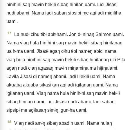
hɨnihɨni saŋ mavɨn hekɨlɨ sɨbaŋ hɨnilan uami. Lɨci Jisasɨ
nudɨ abami. Nama iadɨ sabaŋ sipsipɨ me agɨladɨ migɨlɨha
uami.
17
La nudɨ cɨhu tɨbɨ abitɨhami. Jon dɨ ninaŋ Saimon uami.
Nama viaŋ hula hɨnihɨni saŋ mavɨn hekɨlɨ sɨbaŋ hɨnilanaŋ
ua hɨma uami. Jisasɨ agaŋ cɨhu tɨbɨ nameŋ abɨci nama
viaŋ hula hɨnihɨni saŋ mavɨn hekɨlɨ sɨbaŋ hɨnilanaŋ uci Pita
agaŋ nudɨ ciaŋ agasaŋ mavɨn mɨŋamɨŋa ma hɨjɨŋalami.
Lavɨla Jisasɨ dɨ nameŋ abami. Iadɨ Hekɨlɨ uami. Nama
akuaba akuaba sɨkasɨkan agɨladɨ igɨlanaŋ uami. Nama
igɨlanaŋ uami. Viaŋ nama hula hɨnihɨni saŋ mavɨn hekɨlɨ
sɨbaŋ hɨnilan uami. Lɨci Jisasɨ nudɨ abami. Iadɨ sabaŋ
sipsipɨ me agɨlasaŋ sɨmɨŋ igunɨha uami.
18
Viaŋ nadɨ amɨŋ sɨbaŋ abadin uami. Nama hulaŋ