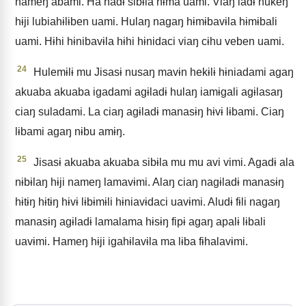
nameŋ abami. Ha nadɨ sibɨla hɨma uami. Viaŋ iadɨ nukeŋ
hɨji lubiahɨlɨben uami. Hulaŋ nagaŋ hɨmɨbavɨla hɨmɨbali
uami. Hɨhi hɨnibavɨla hɨhi hɨnidaci viaŋ cɨhu veben uami.
24
Hulemɨlɨ mu Jisasɨ nusaŋ mavɨn hekɨlɨ hɨniadami agaŋ
akuaba akuaba igadami agɨladɨ hulaŋ iamɨgali agɨlasaŋ
ciaŋ suladami. La ciaŋ agɨladɨ manasɨŋ hɨvɨ lɨbami. Ciaŋ
lɨbami agaŋ nɨbu amɨŋ.
25
Jisasɨ akuaba akuaba sibɨla mu mu avi vimi. Agadɨ ala
nɨbɨlaŋ hɨji nameŋ lamavɨmi. Alaŋ ciaŋ nagɨladɨ manasɨŋ
hɨtɨŋ hɨtɨŋ hɨvɨ lɨbɨmɨli hɨniavɨdaci uavɨmi. Aludɨ fɨli nagaŋ
manasɨŋ agɨladɨ lamalama hɨsɨŋ fipɨ agaŋ apalɨ lɨbali
uavɨmi. Hameŋ hɨji igahɨlavɨla ma lɨba fɨhalavɨmi.