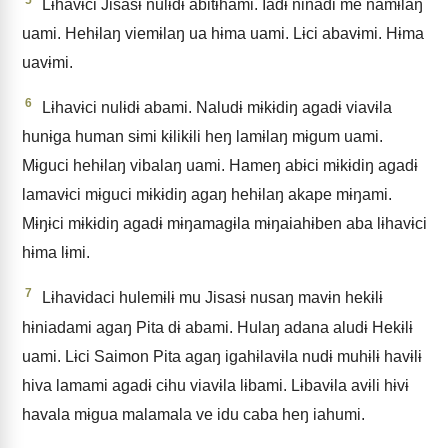
Lɨhavɨci Jisasɨ nulɨdɨ abitɨhami. Iadɨ ninadi me namɨlaŋ
uami. Hehɨlaŋ viemɨlaŋ ua hɨma uami. Lɨci abavɨmi. Hɨma
uavɨmi.
6
Lɨhavɨci nulɨdɨ abami. Naludɨ mɨkɨdiŋ agadɨ viavɨla
hunɨga human sɨmi kɨlikɨli heŋ lamɨlaŋ mɨgum uami.
Mɨguci hehɨlaŋ vibalaŋ uami. Hameŋ abɨci mɨkɨdiŋ agadɨ
lamavɨci mɨguci mɨkɨdiŋ agaŋ hehɨlaŋ akape mɨŋami.
Mɨŋɨci mɨkɨdiŋ agadɨ mɨŋamagɨla mɨŋaiahɨben aba lɨhavɨci
hɨma lɨmi.
7
Lɨhavɨdaci hulemɨlɨ mu Jisasɨ nusaŋ mavɨn hekɨlɨ
hɨniadami agaŋ Pita dɨ abami. Hulaŋ adana aludɨ Hekɨlɨ
uami. Lɨci Saimon Pita agaŋ igahɨlavɨla nudɨ muhɨlɨ havɨlɨ
hiva lamami agadɨ cɨhu viavɨla lɨbami. Lɨbavɨla avɨli hɨvɨ
havala mɨgua malamala ve idu caba heŋ iahumi.