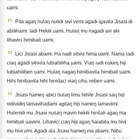
uami.
21
Pita agaŋ hulaŋ nulɨdɨ sɨvɨ vemi agadɨ igavɨla Jisasɨ dɨ
abitɨhami. Iadɨ Hekɨlɨ uami. Hulaŋ mu nagadɨ avi akɨ
lɨhavɨci hɨmɨbali uami.
22
Lɨci Jisasɨ abami. Ha nadɨ sibɨla hɨma uami. Nama iadɨ
ciaŋ agadɨ sɨhɨvia lubiahɨlɨha uami. Viaŋ iadɨ nukeŋ hɨji
lubiahɨlɨben uami. Hulaŋ nagaŋ hɨmɨbavɨla hɨmɨbali uami.
Hɨhi hɨnibavɨla hɨhi hɨnidaci viaŋ cɨhu veben uami.
23
Jisasɨ hameŋ abɨci hulaŋ limu hɨhɨle Jisasɨ saŋ hɨji
vɨdɨvɨdɨŋ lamavɨhadami agɨlaŋ hɨji nameŋ lamavɨmi.
Hulemɨlɨ mu Jisasɨ nusaŋ mavɨn hekɨlɨ hɨnilalɨ agaŋ ma
hɨmɨbali uavɨmi. Lɨhavɨci ciaŋ hɨjɨ agaŋ haiabɨla mu hɨvɨ
mu hɨvɨ umi. Agadɨ ala Jisasɨ hameŋ ma abami. Nɨbu