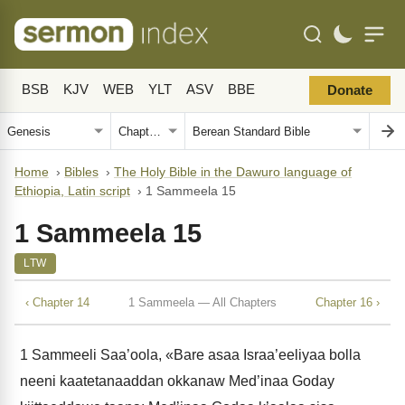
BSB
KJV
WEB
YLT
ASV
BBE
Donate
Home
›
Bibles
›
The Holy Bible in the Dawuro language of
Ethiopia, Latin script
›
1 Sammeela 15
1 Sammeela 15
LTW
‹ Chapter 14
1 Sammeela — All Chapters
Chapter 16 ›
1
Sammeeli Saa’oola, «Bare asaa Israa’eeliyaa bolla
neeni kaatetanaaddan okkanaw Med’inaa Goday