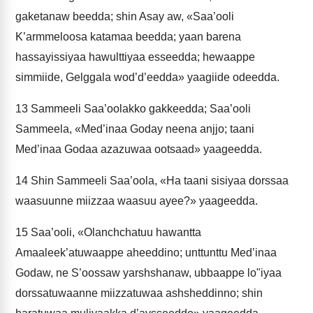
gaketanaw beedda; shin Asay aw, «Saa’ooli
K’armmeloosa katamaa beedda; yaan barena
hassayissiyaa hawulttiyaa esseedda; hewaappe
simmiide, Gelggala wod’d’eedda» yaagiide odeedda.
13
Sammeeli Saa’oolakko gakkeedda; Saa’ooli
Sammeela, «Med’inaa Goday neena anjjo; taani
Med’inaa Godaa azazuwaa ootsaad» yaageedda.
14
Shin Sammeeli Saa’oola, «Ha taani sisiyaa dorssaa
waasuunne miizzaa waasuu ayee?» yaageedda.
15
Saa’ooli, «Olanchchatuu hawantta
Amaaleek’atuwaappe aheeddino; unttunttu Med’inaa
Godaw, ne S’oossaw yarshshanaw, ubbaappe lo"iyaa
dorssatuwaanne miizzatuwaa ashsheddinno; shin