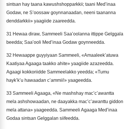
sintsan hay taana kawushshopparkkii; taani Med’inaa
Godaw, ne S’oossaw goynnanaadan, neeni taananna
denddarkkii» yaagiide zaareedda.
31
Hewaa diraw, Sammeeli Saa’oolanna ittippe Gelggala
beedda; Saa’ooli Med’inaa Godaw goynneedda.
32
Hewaappe guyyiyaan Sammeeli, «Amaaleek’atuwa
Kaatiyaa Agaaga taakko ahite» yaagiide azazeedda.
Agaagi kokkoriidde Sammeelakko yeedda; «Tumu
hayk’k’u hawaadan c’ammii!» yaageedda.
33
Sammeeli Agaaga, «Ne mashshay mac’c’awantta
mela ashshowaadan, ne daayakka mac’c’awanttu giddon
mela attana» yaageedda. Sammeeli Agaaga Med’inaa
Godaa sintsan Gelggalan siifeedda.