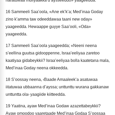
haratuwaa muliyaakka d’aysseeddo» yaageedda.
16
Sammeeli Saa’oola, «Ane ek’k’a; Med’inaa Goday
zino k’amma taw odeeddawaa taani new oday»
yaageedda. Hewaappe guyye Saa’ooli, «Oda»
yaageedda.
17
Sammeeli Saa’oola yaageedda; «Neeni neena
s’eellina guutsa gidooppenne, Israa’eeliyaa zaretoo
kaatiyaa gidabeykkii? Israa’eeliyaa bolla kaatetana mala,
Med’inaa Goday neena okkeedda.
18
S’oossay neena, ‹Baade Amaaleek’a asatuwaa
iitatuwaa ubbaanna d’ayssa; unttunttu wurana gakkanaw
unttuntta ola› yaagiide kiitteedda.
19
Yaatina, ayaw Med’inaa Godaw azazettabeykkii?
Ayaw omoodoo yaaretaade Med’inaa Godaa S’oossaa