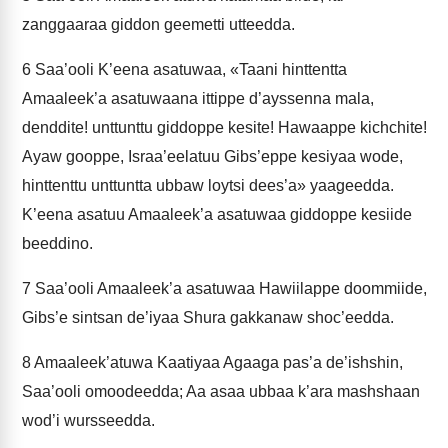
zanggaaraa giddon geemetti utteedda.
6
Saa’ooli K’eena asatuwaa, «Taani hinttentta
Amaaleek’a asatuwaana ittippe d’ayssenna mala,
denddite! unttunttu giddoppe kesite! Hawaappe kichchite!
Ayaw gooppe, Israa’eelatuu Gibs’eppe kesiyaa wode,
hinttenttu unttuntta ubbaw loytsi dees’a» yaageedda.
K’eena asatuu Amaaleek’a asatuwaa giddoppe kesiide
beeddino.
7
Saa’ooli Amaaleek’a asatuwaa Hawiilappe doommiide,
Gibs’e sintsan de’iyaa Shura gakkanaw shoc’eedda.
8
Amaaleek’atuwa Kaatiyaa Agaaga pas’a de’ishshin,
Saa’ooli omoodeedda; Aa asaa ubbaa k’ara mashshaan
wod’i wursseedda.