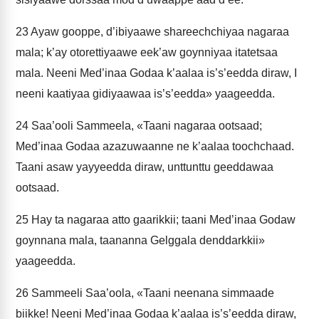
23
Ayaw gooppe, d’ibiyaawe shareechchiyaa nagaraa
mala; k’ay otorettiyaawe eek’aw goynniyaa itatetsaa
mala. Neeni Med’inaa Godaa k’aalaa is’s’eedda diraw, I
neeni kaatiyaa gidiyaawaa is’s’eedda» yaageedda.
24
Saa’ooli Sammeela, «Taani nagaraa ootsaad;
Med’inaa Godaa azazuwaanne ne k’aalaa toochchaad.
Taani asaw yayyeedda diraw, unttunttu geeddawaa
ootsaad.
25
Hay ta nagaraa atto gaarikkii; taani Med’inaa Godaw
goynnana mala, taananna Gelggala denddarkkii»
yaageedda.
26
Sammeeli Saa’oola, «Taani neenana simmaade
biikke! Neeni Med’inaa Godaa k’aalaa is’s’eedda diraw,