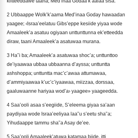
kiitteeddawe taana; Med’inaa Godaa k’aalaa sisa.
2
Ubbaappe Wolk’k’aama Med’inaa Goday hawaadan
yaagee; ‹Israa’eelatuu Gibs’eppe kesiide yiyaa wode
Amaaleek’a asatuu ogiyaan unttunttunna ek’etteedda
diraw, taani Amaaleek’a asatuwaa murana.
3
Ha"i ba; Amaaleek’a asatuwaa shoc’a; unttunttoo
de’iyaawaa ubbaa ubbaanna d’ayssa; unttuntta
ashshoppa; unttuntta mac’c’awaa attumawaa,
d’ammiyaawaa k’uc’c’iyaawaa, miizzaa, dorssaa,
gaaluwaanne hariyaa wod’a› yaagee» yaageedda.
4
Saa’ooli asaa s’eegiide, S’eleema giyaa sa’aan
paydiyaa wode Israa’eeliyaa laa"u s’eetu sha"a;
Yihudaappe tammu sha"a Asay de’ee.
5
Saa’ooli Amaaleek’atuwa katamaa biide, itti