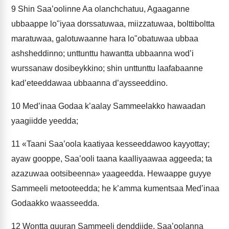
9
Shin Saa’oolinne Aa olanchchatuu, Agaaganne
ubbaappe lo"iyaa dorssatuwaa, miizzatuwaa, bolttiboltta
maratuwaa, galotuwaanne hara lo"obatuwaa ubbaa
ashsheddinno; unttunttu hawantta ubbaanna wod’i
wurssanaw dosibeykkino; shin unttunttu laafabaanne
kad’eteeddawaa ubbaanna d’aysseeddino.
10
Med’inaa Godaa k’aalay Sammeelakko hawaadan
yaagiidde yeedda;
11
«Taani Saa’oola kaatiyaa kesseeddawoo kayyottay;
ayaw gooppe, Saa’ooli taana kaalliyaawaa aggeeda; ta
azazuwaa ootsibeenna» yaageedda. Hewaappe guyye
Sammeeli metooteedda; he k’amma kumentsaa Med’inaa
Godaakko waasseedda.
12
Wontta guuran Sammeeli denddiide, Saa’oolanna