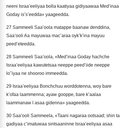
neeni Israa’eeliyaa bolla kaatiyaa gidiyaawaa Med’inaa
Goday is’s’eedda» yaageedda.
27
Sammeeli Saa’oola matappe baanaw denddina,
Saa’ooli Aa mayuwaa mac’araa oyk’k’ina mayuu
peed’eteedda.
28
Sammeeli Saa’oola, «Med’inaa Goday hachche
Israa’eeliyaa kawutetsaa neeppe peed’iide neeppe
lo"iyaa ne shooroo immeedda.
29
Israa’eeliyaa Bonchchuu worddotenna, woy bare
k’ofaa laammenna; ayaw gooppe, bare k’aalaa
laammanaw I asaa gidenna» yaageedda.
30
Saa’ooli Sammeela, «Taani nagaraa ootsaad; shin ta
gadiyaa c’imatuwaa sintsaaninne Israa’eeliyaa asaa