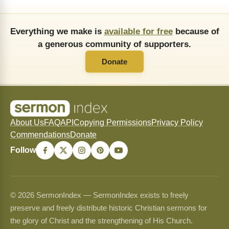
Everything we make is
available for free
because of
a generous community of supporters.
Donate
About Us
FAQ
API
Copying Permissions
Privacy Policy
Commendations
Donate
Follow
© 2026 SermonIndex — SermonIndex exists to freely
preserve and freely distribute historic Christian sermons for
the glory of Christ and the strengthening of His Church.