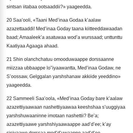
sintsan iitabaa ootsaaddii?» yaageedda.
20
Saa’ooli, «Taani Med’inaa Godaa k’aalaw
azazettaaddi! Med’inaa Goday taana kiitteeddawaadan
baad; Amaaleek’a asatuwaa wod’a wurssaad; unttunttu
Kaatiyaa Agaaga ahaad.
21
Shin olanchchatuu omooduwaappe dorssaanne
miizzaa ubbaappe lo"iyaawantta, Med’inaa Godaw, ne
S’oossaw, Gelggalan yarshshanaw akkiide yeeddino»
yaageedda.
22
Sammeeli Saa’oola, «Med’inaa Goday bare k’aalaw
azazettiyaawaan nashettiyaawaa keeshshaa s’uuggiyaa
yarshshuwaaninne imotaan nashettii? Be’a;
azazettiyaawe yarshshiyaawaappe aad’d’ee; k’ay
sisiyaawe dorssaa mod’d’uwaappe aad’d’ee.