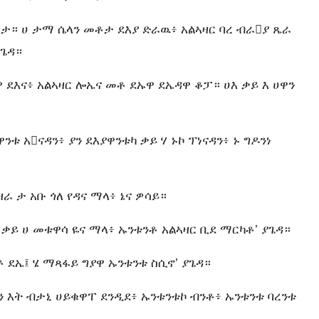
ቃረታ። ሀ ታማ ሴላን መቶታ ደእያ ድራዉ፥ አልኣዛር ባረ ብራያ ጼራ
ያጌዳ።
ዋ ደእና፥ አልኣዛር ሎኤና መቶ ደኡዋ ደኤዳዋ ቆፓ። ሀእ ቃይ እ ሀዋን
ንቱ አናዳን፥ ያን ደእያዋንቱካ ቃይ ሃ ኑኮ ፕነናዳን፥ ኑ ግዶንነ
ራ ታ አቡ ጎለ የዳና ማላ፥ ኔና ዎሳይ።
ቃይ ሀ መቱዋሳ ዬና ማላ፥ ኡንቱንቶ አልኣዛር ቢደ ማርካቶ’ ያጌዳ።
 ደኤ፤ ሄ ማጻፋይ ግያዋ ኡንቱንቱ ስሲኖ’ ያጌዳ።
ሽን እት ብታኒ ሀይቁዋፐ ደንዲደ፥ ኡንቱንቱኮ ብንቶ፥ ኡንቱንቱ ባረንቱ