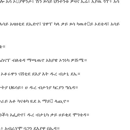
ሎ አሳ ኦያዋንታ፤ ሽን ጾሳይ ህንተንቱ ዎዛና ኤሬ፤ አያዉ ጎፐ፥ አሳ
አሳይ አዛዘቲደ ደኤድኖ፤ ሄዋፐ ካላ ቃይ ጾሳ ካዉተይ ኦደቴዳ፤ አሳይ
ቴ።
አስናፐ ብለቴዳ ማጫዉኖ አክያዌ ኦንነካ ዎሹሜ።
 ኦቶሩዋን ናሸቲደ ደእያ እት ዱረ ብታኒ ደኤ።
ትያ ህዬሳይ፥ ሀ ዱረ ብታንያ ካርያን ግሴዳ።
ራይ አቶ ካናቱካ ዪደ አ ማይ ላጪኖ።
ቦንቾሳ አፌድኖ፤ ዱረ ብታኒካ ቃይ ሀይቂደ ሞገቴዳ።
ራ፥ አብራሃሞ ባጋን ደእያዋ በኤዳ።