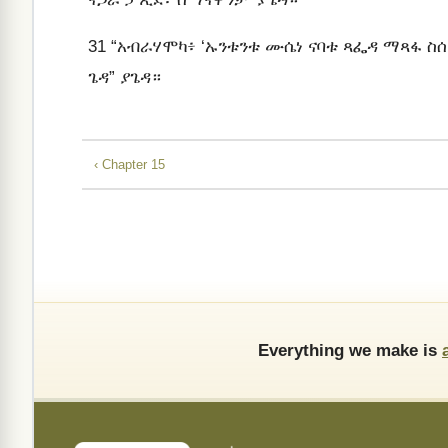
31
“አብራሃሞካ፥ ‘ኡንቱንቱ ሙሴነ ናባቱ ጻፌዳ ማጻፋ ስሰ
ጌዳ” ያጌዳ።
‹ Chapter 15
Everything we make is