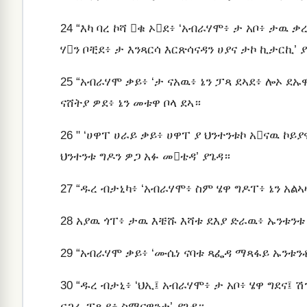
24
“እካ ባረ ኮሻ ቁ ኦደ፥ ‘አብራሃሞ፥ ታ አቦ፥ ታዉ 
ሃን ቦቺደ፥ ታ እንጻርሳ እርጽሳናዳን ሀያና ታኮ ኪታርኪ’ 
25
“አብራሃሞ ቃይ፥ ‘ታ ናአዉ፥ ኔን ፓጻ ደኣደ፥ ሎኦ ደኡ
ናሸትያ ዎደ፥ ኔን መቱዋ ቦላ ደኣ።
26
" ‘ሀዋፐ ሀራይ ቃይ፥ ሀዋፐ ያ ህንተንቱኮ አናዉ ኮይያዋ
ህንተንቱ ግዶን ዎጋ አፉ መቴዳ’ ያጌዳ።
27
“ዱረ ብታኒካ፥ ‘አብራሃሞ፥ ስም ሄዋ ግዶፐ፥ ኔን አልኣዛ
28
አያዉ ጎፐ፥ ታዉ እቼሹ እሻቱ ደእያ ድራዉ፥ ኡንቱንቱ 
29
“አብራሃሞ ቃይ፥ ‘ሙሴነ ናባቱ ጻፌዳ ማጻፋይ ኡንቱንቶ
30
“ዱረ ብታኒ፥ ‘ህኢ፤ አብራሃሞ፥ ታ አቦ፥ ሄዋ ግደና፤ 
ናጋራ ፓጺደ፥ ስማናዋንታ’ ያጌዳ።