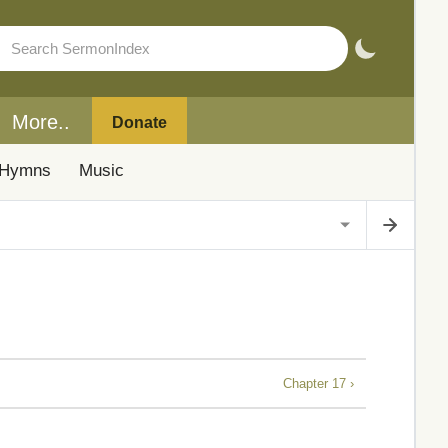
More..
Donate
Hymns
Music
Chapter 17 ›