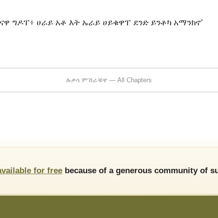
ናዋ ግዶፐ፥ ሀራይ አቶ እት ኡራይ ሀይቁዋፐ ደንድ ይንቶካ አማንክኖ’
ሉቃሳ ምሽራቹዋ — All Chapters
available for free
because of a generous community of su