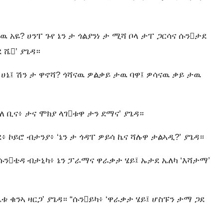
ዉ አዬ? ሀንፐ ጉየ ኔን ታ ጎልያንነ ታ ሚሻ ቦላ ታፐ ጋርሳና ሱንታደ
 ሼ’ ያጌዳ።
ና ሀኔ፤ ሽን ታ ዋኖሻ? ጎሻናዉ ዎልቃይ ታዉ ባዋ፤ ዎሳናዉ ቃይ ታዉ
ለ ቢና፥ ታና ሞክያ ላገቱዋ ታን ደማና’ ያጌዳ።
 ኮይሮ ብታንያ፥ ‘ኔን ታ ጎዳፐ ዎይሳ ኬና ሻሉዋ ታልኣዲ?’ ያጌዳ።
“ሱንቴዳ ብታኒካ፥ ኔን ፓራማና ዋራቃታ ሄይ፤ ኡታደ ኤለካ ‘እሻታማ’
ጼቱ ቁንኣ ዛርጋ’ ያጌዳ። “ሱንይካ፥ ‘ዋራቃታ ሄይ፤ ሆስፑን ታማ ጋደ