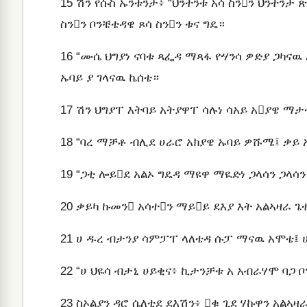
15
ሽን የሱስ ኡንቱንታ፥ “ህንተንቱ አሳ ስንን ህንተንታ ጽ
ስንን ቦንቼቴዳዌ ጾሳ ስንን ቱና ግዴ።
16
“ሙሴ ህግያነ ናባቱ ጻፌዳ ማጻፋ ዮሃንሳ ዎድያ ጋካናዉ 
ኡባይ ያ ገላናዉ ኬሰቴ።
17
ሽን ህግያፐ እትባይ አትያዋፐ ሳሉነ ሳአይ አያዌ ማታ
18
“ባረ ማቻቶ ብሊደ ሀራሮ አክያዌ ኡባይ ዎሹሜ፤ ቃይ 
19
“ጋቲ ሎይደ አልኦ ግዴዳ ማዩዋ ማዪድነ ጋላሳን ጋላሳን
20
ቃይካ ኩመን አሳተን ማይይ ደእያ እት አልኣዛራ ጌተ
21
ሀ ዱረ ብታንያ ሳምፓፐ ላለቴዳ ሱፓ ማናዉ አሞቴ፤ ሀ
22
“ሀ ህዬሳ ብታኒ ሀይቂና፥ ኪታንቻቱ አ አብራሃሞ ባጋ 
23
ስኦልያን ዳሮ ሴለቲደ ደእሽን፥ ቁ ጊደ ሃኩዋን አልኣዛ