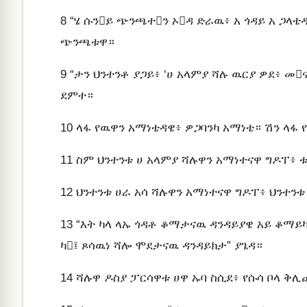
8
“ሄ ሱንይ ጭንጫተን ኦዳ ድራዉ፥ አ ጎዳይ አ ጋላቴዳ
ጭንጫቱዋ።
9
“ታን ህንተንቶ ያጋይ፥ ‘ሀ አላምያ ሻሉ ዉርያ ዎደ፥ መ
ደምተ።
10
ላፋ የዉዋን አማነቴዳዌ፥ ዎጋባንካ አማነቴ። ሽን ላፋ 
11
ስም ህንተንቱ ሀ አላምያ ሻሉዋን አማነተናዋ ግዶፐ፥ ቱ
12
ህንተንቱ ሀራ አሳ ሻሉዋን አማነተናዋ ግዶፐ፥ ህንተንቱ 
13
“እት ካላ ላኡ ጎዳቶ ቆማታናዉ ዳንዳይያዌ አይ ቆማይካ 
ካ፤ ጾሳዉነ ሻሎ ሞደታናዉ ዳንዳይክታ” ያጌዳ።
14
ሻሉዋ ዶስያ ፓርሳዋቱ ሀዋ ኡባ ስሲደ፥ የሱሳ ቦላ ቅ