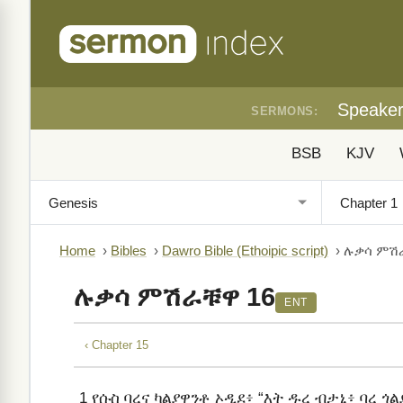
Speake
SERMONS:
BSB
KJV
Home
›
Bibles
›
Dawro Bible (Ethoipic script)
›
ሉቃሳ ምሽ
ሉቃሳ ምሽራቹዋ 16
ENT
‹ Chapter 15
1
የሱስ ባረና ካልያዋንቶ ኦዲደ፥ “እት ዱረ ብታኒ፥ ባረ ጎል