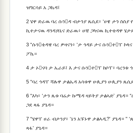
ዝግርሳይ አ ጋኬዳ፤
2
ሄዋ ድራዉ ባረ ሱንዳ ብታንያ ጼሲደ፥ ‘ሀዌ ታን ስስያ የ
ኪተታናዉ ዳንዳያቤና ድራዉ፥ ሀቼ ጋካናዉ ኪተቴዳዋ ሄታደ
3
“ሱንቴዳዌ ባረ ዎዛናን፥ ‘ታ ጎዳይ ታና ሱንተፐ ኮላ
ፖኬ።
4
ታ ኦናባ ታ ኤራይ፤ እ ታና ሱንተፐ ከሶፐ፥ ባረንቱ ጎ
5
“ባረ ጎዳፐ ሻሉዋ ታልኤዳ አሳቱዋ ሁጲያን ሁጲያን ጼሲደ፥
6
“እካ፥ ‘ታን ጼቱ ባሬታ ኩሜዳ ዛይትያ ታልኣድ’ ያጌዳ። 
ጋደ ጻፋ ያጌዳ።
7
“ሄዋፐ ሀራ ብታንያ፥ ‘ኔን አፑኑዋ ታልኣዲ?’ ያጌዳ። " ‘
ጻፋ’ ያጌዳ።