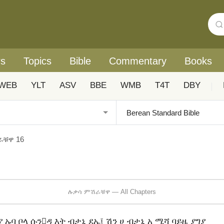
rs
Topics
Bible
Commentary
Books
WEB
YLT
ASV
BBE
WMB
T4T
DBY
|
ራቹዋ 16
ሉቃሳ ምሽራቹዋ — All Chapters
ያ ኡባ ቦላ ሱንዳ እት ብታኒ ደኤ፤ ሽን ሀ ብታኒ አ ሚሻ ባይዜ ያግያ