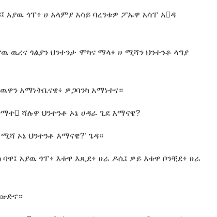
፤ አያዉ ጎፐ፥ ሀ አላምያ አሳይ ባረንቱዎ ፖኡዋ አሳፐ አዳ
ናዉ ዉረና ጎልያን ህንተንታ ሞካና ማላ፥ ሀ ሚሻን ህንተንቶ ላግያ
የዉዋን አማነትቤናዌ፥ ዎጋባንካ አማነተና።
ማተ ሻሉዋ ህንተንቶ ኦኔ ሀዳራ ጊደ እማናዌ?
ሚሻ ኦኔ ህንተንቶ እማናዌ?’ ጌዳ።
ባዋ፤ አያዉ ጎፐ፥ እቱዋ እጺደ፥ ሀራ ዶሴ፤ ዎይ እቱዋ ቦንቺደ፥ ሀራ
ሊጬድኖ።