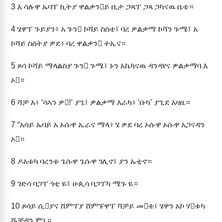
3
እ ሳሉዋ ኡባፐ ኪትያ ዋልቃንይ ቢታ ጋጻፐ ጋጻ ጋካናዉ ቤቴ።
4
ሄዋፐ ጉይያን፥ አ ጉን ኮሻይ ስሰቴ፤ ባረ ዎልቃማ ኮሻን ጉሜ፤ አ
ኮሻይ ስሰትያ ዎደ፥ ባረ ዋልቃን ተኤና።
5
ጾሳ ኮሻይ ማላልስያ ጉን ጉሜ፤ ኑን አኬካናዉ ዳንዳየና ዎልቃማባ እ
ኦ።
6
ሻቻ እ፥ ‘ሳኣን ዎ!’ ያጌ፤ ዎልቃማ እራካ፥ ‘ቡካ’ ያጊደ አዛዜ።
7
“አሳይ ኡባይ አ ኦሱዋ ኤራና ማላ፥ ሄ ዎደ ባረ ኦሱዋ ኦሱዋ አጋናዳን
ኦ።
8
ዶአቱካ ባረንቱ ጌሱዋ ጌሱዋ ገሊኖ፤ ያን ኡቲኖ።
9
ገድሳ ባጋፐ ጎቲ ዬ፤ ሁጲሳ ባጋፐካ ሜጉ ዬ።
10
ጾሳይ ሲያና ሸምፕያ ሸምፑዋፐ ሻቻይ መቴ፤ ሄዋን አኮ ሃቱካ
ሹቻዳን ምኔ።