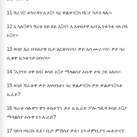
11
ሻሪ ሃ ቶካናዳን እ ኦ፤ ባረ ዋልቃንካ ሻርያ ግዶን ላሌ።
12
አ ካለዋን ሻረቱ ዩይ ዩይ አኖ፤ እ አዛዝያዋ ኡባ ኡንቱንቱ ሳኣ ቦላ
ኦኖ።
13
ጾሳይ እራ ቡክስያዌ ቢታ እርጽሳናሳ፥ ዎይ አሳ ሙራናሳ፥ ዎይ ባረ
ሲቁዋ ኡንቱንታ በሳናሳ።
14
“ኢዮባ፥ ሀዋ ስሳ፤ ጾሳይ ኦያ ማላልስያ ኦሱዋ ታክ ጋደ አኬካ።
15
ጾሳይ ሻራቱዋ ዎት አዛዝንቶነ ባረ ዋልቃንካ ዎት ዎልቃንንቶ
ኤራይ?
16
ሻራቱ ሳሉዋን ዋን ቶከቶፐነ ቃይ አ ኤራይ ፖሎ ግዴዳ ጾሳይ ኦያ
ማላልስያ ኦሱዋ ኔን ኤራይ?
17
ገድሳ ጫርኩ ዪደ፥ ቢታ ምሽስያ ዎደ፥ ኔን ሆምቢያን መቶታናፐ