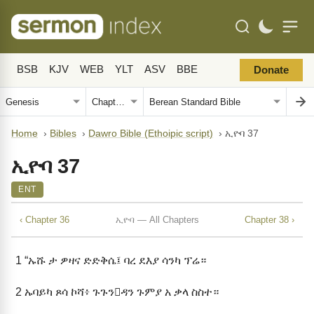
BSB
KJV
WEB
YLT
ASV
BBE
Donate
Home
›
Bibles
›
Dawro Bible (Ethoipic script)
›
ኢዮባ 37
ኢዮባ 37
ENT
‹ Chapter 36
ኢዮባ — All Chapters
Chapter 38 ›
1
“ኡሹ ታ ዎዛና ድድቅሴ፤ ባረ ደእያ ሳንካ ፕሬ።
2
ኡባይካ ጾሳ ኮሻ፥ ጉጉንዳን ጉምያ አ ቃላ ስስተ።