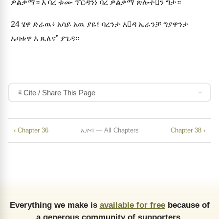
ዎልቃማ። እ ባረ ቱሙ ፕርዳንነ ባረ ዎልቃማ ጽሎተን ግታ።
24
ሄዋ ድራዉ፥ አሳይ አዉ ያዬ፤ ባረንታ አዳ ኤራንቻ ግያዋንታ
ኡባቱዋ እ ጼለና” ያጌዳ።
Cite / Share This Page
‹ Chapter 36
ኢዮባ — All Chapters
Chapter 38 ›
Everything we make is
available for free
because of
a generous community of supporters.