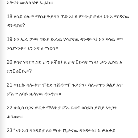
አትና፥ ሙለካ ሄዋ ኤራካ።
18
ጾሳይ ሳሉዋ ማስቶትያዳን ፕድ ኦደ ምጭያ ዎደ፥ ኔን አ ማዳናዉ
ዳንዳያይ?
19
ኑን ኤራ ፓጫ ግድያ ድራዉ ሃሳያናዉ ዳንዳዮኮ፤ ኑን ጾሳዉ ዋግ
ሃሳያነንቶ፥ ኔን ኑና ታማርሳ።
20
ጾሳና ሃሳያና ጋደ ታን ኦችከ፤ እ ታና ይሳና ማላ፥ ታን አያዉ አ
ደንሬይታ?
21
ጫርኩ ሳሎቱዋ ፕቲደ ጌሼዳዋፐ ጉይያን፥ ሳሎቱዋን ጶልያ አዋ
ፖኡዋ አሳይ ጼላናዉ ዳንዳየና።
22
ሁጲሳ ባጋና ዎርቃ ማላትያ ፖኡ ቤቴ፤ ጾሳይካ ያሽያ አንጋን
ቆንጬ።
23
“ኑን ኡባ ዳንዳይያ ጾሳ ማታ ሺቃናዉ ዳንዳዮኮ፤ አ ዎልቃይ