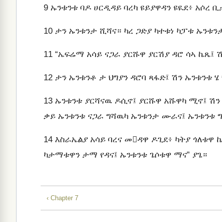
9
ኡንቱንቱ ባዶ ሀርዲዳይ ባረካ ዩይያዋዳን ዩዪደ፥ አሶረ 
10
ታን ኡንቱንታ ሺሻና። ካረ ጋድያ ካተቱነ ካፓቱ ኡንቱን
11
“ኤፍሬማ አሳይ ናጋራ ያርሹዋ ያርሽያ ዳሮ ሳኣ ኬጼ፤ ሽ
12
ታን ኡንቱንቶ ታ ህግያን ዳሮባ ጻፋድ፤ ሽን ኡንቱንቱ ሄ
13
ኡንቱንቱ ያርሻናዉ ዶሲኖ፤ ያርሹዋ አሹዋካ ሚኖ፤ ሽን መ
ቃይ ኡንቱንቱ ናጋራ ግሻዉካ ኡንቱንታ ሙራና፤ ኡንቱንቱ 
14
እስራኤልያ አሳይ ባረና መዳዋ ዶጊደ፥ ካትያ ጎለቱዋ 
ካታማቱዋን ታማ የዳና፤ ኡንቱንቱ ጌሶቱዋ ማና” ያጌ።
‹ Chapter 7