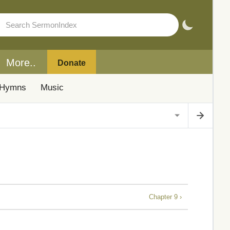
More..
Donate
Hymns
Music
Chapter 9 ›