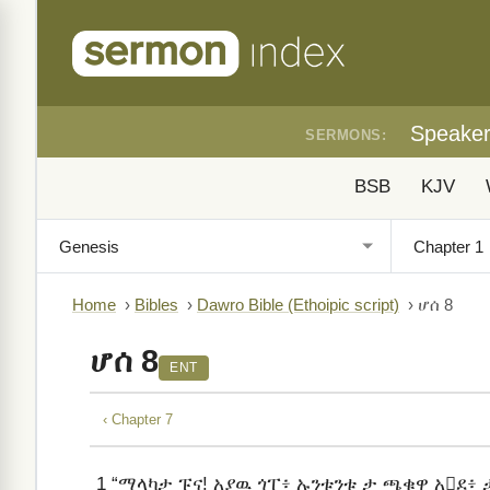
Speake
SERMONS:
BSB
KJV
Home
›
Bibles
›
Dawro Bible (Ethoipic script)
›
ሆሰ 8
ሆሰ 8
ENT
‹ Chapter 7
1
“ማላካታ ፑና! አያዉ ጎፐ፥ ኡንቱንቱ ታ ጫቁዋ አደ፥ ታ