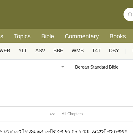
rs
Topics
Bible
Commentary
Books
WEB
YLT
ASV
BBE
WMB
T4T
DBY
|
ሆሰ — All Chapters
 ህግያ መንዳ ድራዉ፥ መና ጎዳ አሳ ቦላ ሞርኪ አርጋንዳን ኩዌዳ።