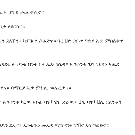
ኤሬቶ’ ያጊደ ታዉ ዋሲኖ።
ንታ የደርሳና።
ናን ደእሽን፥ ካፓቱዋ ዶሬድኖ። ባረ ዮ ጋሱዋ ግድያ ኤቃ ምስለቱዋ
ድ፤ ታ ሀንቁ ህንተ ቦላ ኤጽ ከሴዳ። ኡንቱንቱ ጌሻ ግደናን አዉደ
 ግደና። ሳማርያ ኤቃ ምስሊ መኤረታና።
 ኡንቱንቱ ካዉ አይፊ ባዋ፤ ሄዋ ድራዉ፥ ሊ ባዋ፤ ሊ ደእንቶካ
ግዶን ደኢኖ፤ ኡንቱንቱ መኤዳ ሚሻዳን፥ ፓና አሳ ግዴድኖ።