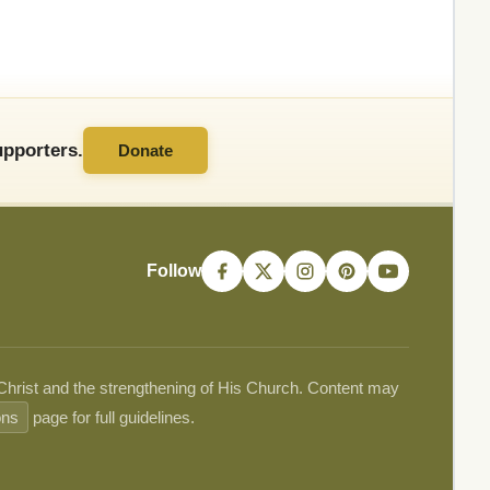
pporters.
Donate
Follow
 Christ and the strengthening of His Church. Content may
ons
page for full guidelines.