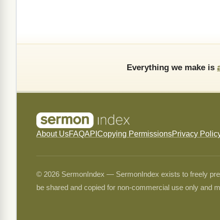
Everything we make is
About Us
FAQ
API
Copying Permissions
Privacy Polic
© 2026 SermonIndex — SermonIndex exists to freely preser
be shared and copied for non-commercial use only and m