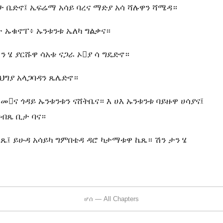
ቢታ ቤድኖ፤ ኤፍሬማ አሳይ ባረና ማድያ አሳ ሻሉዋን ሻሜዳ።
ታ ኡቁኖፐ፥ ኡንቱንቱ ኤለካ ግልቃና።
ን ሄ ያርሹዋ ሳአቱ ናጋራ ኦያ ሳ ግዴድኖ።
 ህግያ አላጋባዳን ጼሌድኖ።
ና ጎዳይ ኡንቱንቱን ናሸትቤና። እ ሀእ ኡንቱንቱ ባይዙዋ ሀሳያና፤
ግብጼ ቢታ ባና።
ኬጼ፤ ይሁዳ አሳይካ ግምበቴዳ ዳሮ ካታማቱዋ ኬጼ። ሽን ታን ሄ
ሆሰ — All Chapters