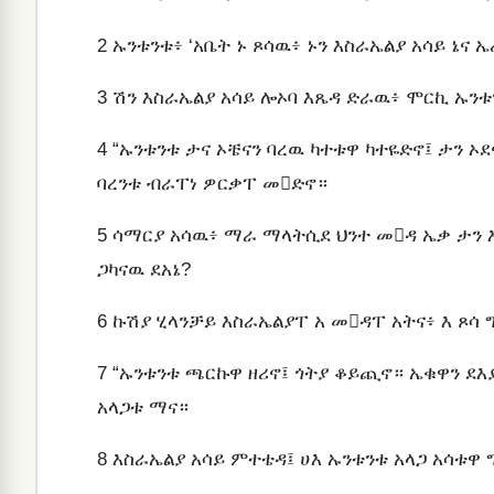
2
ኡንቱንቱ፥ ‘አቤት ኑ ጾሳዉ፥ ኑን እስራኤልያ አሳይ ኔና 
3
ሽን እስራኤልያ አሳይ ሎኦባ እጼዳ ድራዉ፥ ሞርኪ ኡንቱ
4
“ኡንቱንቱ ታና ኦቼናን ባረዉ ካተቱዋ ካተዬድኖ፤ ታን ኦደ
ባረንቱ ብራፐነ ዎርቃፐ መድኖ።
5
ሳማርያ አሳዉ፥ ማራ ማላትሲደ ህንተ መዳ ኤቃ ታን እጻ
ጋካናዉ ደአኔ?
6
ኩሽያ ሂላንቻይ እስራኤልያፐ አ መዳፐ አትና፥ እ ጾሳ
7
“ኡንቱንቱ ጫርኩዋ ዘሪኖ፤ ጎትያ ቆይጪኖ። ኤቁዋን ደእያ
አላጋቱ ማና።
8
እስራኤልያ አሳይ ምተቴዳ፤ ሀእ ኡንቱንቱ አላጋ አሳቱዋ 