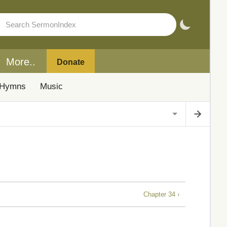
More..
Donate
Hymns
Music
Chapter 34 ›