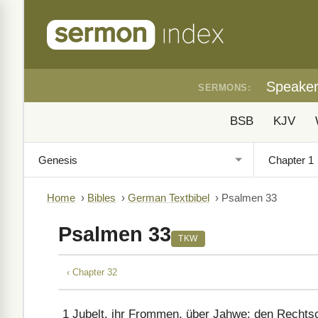
Speake
SERMONS:
BSB
KJV
Home
›
Bibles
›
German Textbibel
›
Psalmen 33
Psalmen 33
TKW
‹ Chapter 32
1
Jubelt, ihr Frommen, über Jahwe; den Rechts