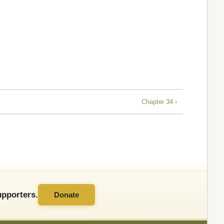
Chapter 34 ›
pporters.
Donate