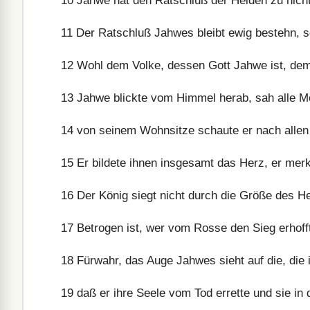
10
Jahwe hat den Ratschluß der Heiden zu nicht
11
Der Ratschluß Jahwes bleibt ewig bestehn, s
12
Wohl dem Volke, dessen Gott Jahwe ist, dem 
13
Jahwe blickte vom Himmel herab, sah alle M
14
von seinem Wohnsitze schaute er nach allen
15
Er bildete ihnen insgesamt das Herz, er merkt
16
Der König siegt nicht durch die Größe des Hee
17
Betrogen ist, wer vom Rosse den Sieg erhofft,
18
Fürwahr, das Auge Jahwes sieht auf die, die i
19
daß er ihre Seele vom Tod errette und sie in