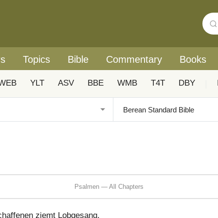
rs
Topics
Bible
Commentary
Books
WEB
YLT
ASV
BBE
WMB
T4T
DBY
|
Psalmen — All Chapters
chaffenen ziemt Lobgesang.