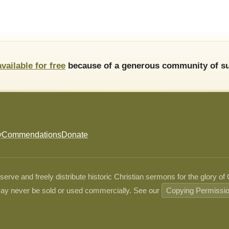
available for free
because of a generous community of su
y
Commendations
Donate
ve and freely distribute historic Christian sermons for the glory of
ay never be sold or used commercially. See our
Copying Permissi