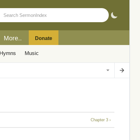
More..
Donate
Hymns
Music
Chapter 3 ›