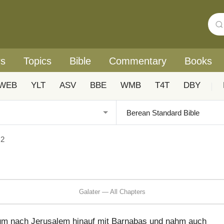
rs
Topics
Bible
Commentary
Books
WEB
YLT
ASV
BBE
WMB
T4T
DBY
|
 2
Galater — All Chapters
rum nach Jerusalem hinauf mit Barnabas und nahm auch