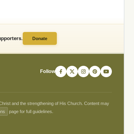
pporters.
Donate
Follow
 Christ and the strengthening of His Church. Content may
ons
page for full guidelines.