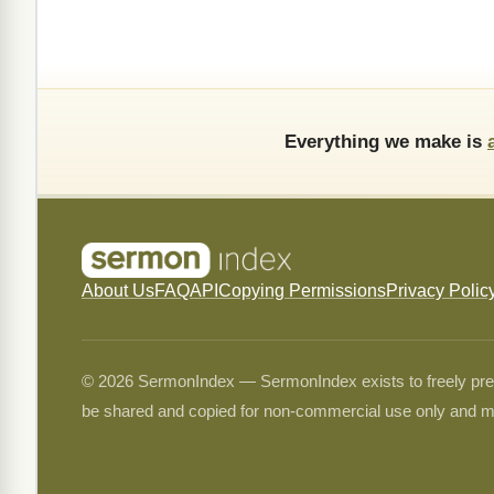
Everything we make is
About Us
FAQ
API
Copying Permissions
Privacy Polic
© 2026 SermonIndex — SermonIndex exists to freely preser
be shared and copied for non-commercial use only and m