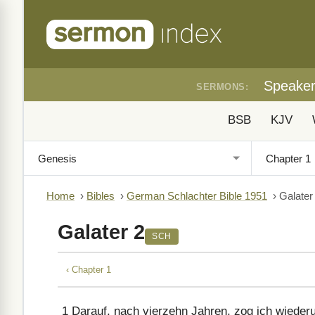
Speake
SERMONS:
BSB
KJV
Home
›
Bibles
›
German Schlachter Bible 1951
›
Galater
Galater 2
SCH
‹ Chapter 1
1
Darauf, nach vierzehn Jahren, zog ich wiede