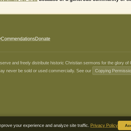
y
Commendations
Donate
ve and freely distribute historic Christian sermons for the glory of
ay never be sold or used commercially. See our
Copying Permissi
prove your experience and analyze site traffic.
Privacy Policy
Ac