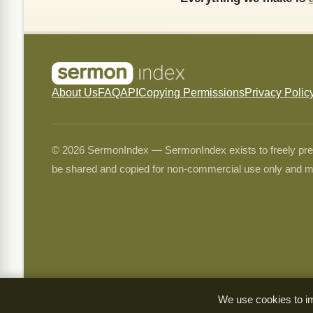
About Us
FAQ
API
Copying Permissions
Privacy Polic
© 2026 SermonIndex — SermonIndex exists to freely preser
be shared and copied for non-commercial use only and m
We use cookies to im