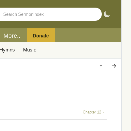
More..
Donate
Hymns
Music
Chapter 12 ›