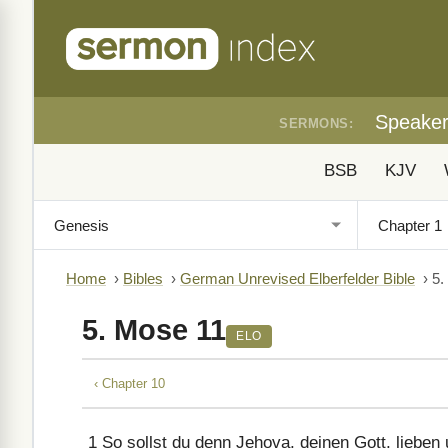
Speake
SERMONS:
BSB
KJV
Home
›
Bibles
›
German Unrevised Elberfelder Bible
›
5.
5. Mose 11
ELO
‹ Chapter 10
1
So sollst du denn Jehova, deinen Gott, lieben