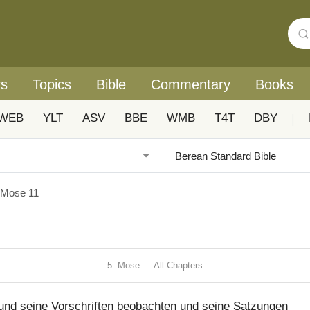
rs
Topics
Bible
Commentary
Books
WEB
YLT
ASV
BBE
WMB
T4T
DBY
|
 Mose 11
5. Mose — All Chapters
 und seine Vorschriften beobachten und seine Satzungen