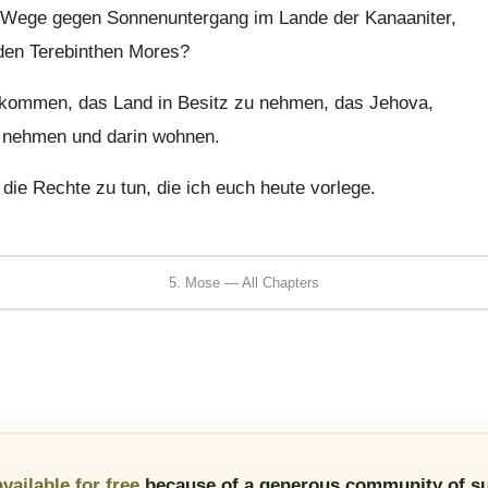
em Wege gegen Sonnenuntergang im Lande der Kanaaniter,
 den Terebinthen Mores?
ukommen, das Land in Besitz zu nehmen, das Jehova,
tz nehmen und darin wohnen.
die Rechte zu tun, die ich euch heute vorlege.
5. Mose — All Chapters
available for free
because of a generous community of su