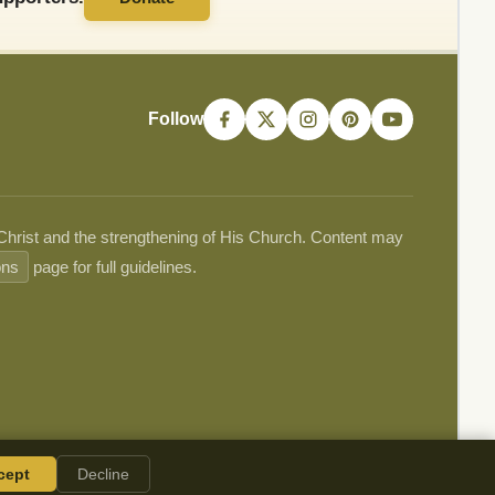
Follow
 Christ and the strengthening of His Church. Content may
ons
page for full guidelines.
cept
Decline