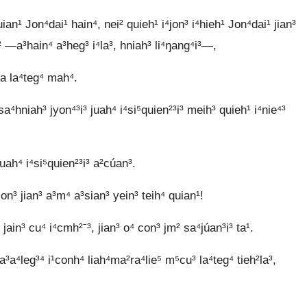
uian¹ Jon⁴dai¹ hain⁴, nei² quieh¹ i⁴jon³ i⁴hieh¹ Jon⁴dai¹ jian³
n² ―a³hain⁴ a³heg³ i⁴la³, hniah³ li⁴ŋang⁴i³―,
ea la⁴teg⁴ mah⁴.
a⁴hniah³ jyon⁴³i³ juah⁴ i⁴si⁵quien²³i³ meih³ quieh¹ i⁴nie⁴³
uah⁴ i⁴si⁵quien²³i³ a²cúan³.
jon³ jian³ a³m⁴ a³sian³ yein³ teih⁴ quian¹!
ain³ cu⁴ i⁴cmh²ˉ³, jian³ o⁴ con³ jm² sa⁴júan³i³ ta¹.
³a⁴leg³⁴ i¹conh⁴ liah⁴ma²ra⁴lie⁵ m⁵cu³ la⁴teg⁴ tieh²la³,