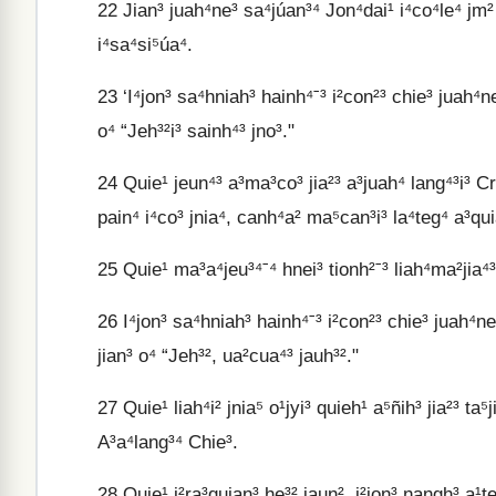
22
Jian³ juah⁴ne³ sa⁴júan³⁴ Jon⁴dai¹ i⁴co⁴le⁴ jm² j
i⁴sa⁴si⁵úa⁴.
23
‘I⁴jon³ sa⁴hniah³ hainh⁴ˉ³ i²con²³ chie³ juah⁴ne³
o⁴ “Jeh³²i³ sainh⁴³ jno³."
24
Quie¹ jeun⁴³ a³ma³co³ jia²³ a³juah⁴ lang⁴³i³ Cri
pain⁴ i⁴co³ jnia⁴, canh⁴a² ma⁵can³i³ la⁴teg⁴ a³quia
25
Quie¹ ma³a⁴jeu³⁴ˉ⁴ hnei³ tionh²ˉ³ liah⁴ma²jia⁴³
26
I⁴jon³ sa⁴hniah³ hainh⁴ˉ³ i²con²³ chie³ juah⁴ne³
jian³ o⁴ “Jeh³², ua²cua⁴³ jauh³²."
27
Quie¹ liah⁴i² jnia⁵ o¹jyi³ quieh¹ a⁵ñih³ jia²³ ta⁵j
A³a⁴lang³⁴ Chie³.
28
Quie¹ i²ra³quian³ he³² jaun², i²jon³ ŋangh³ a¹t