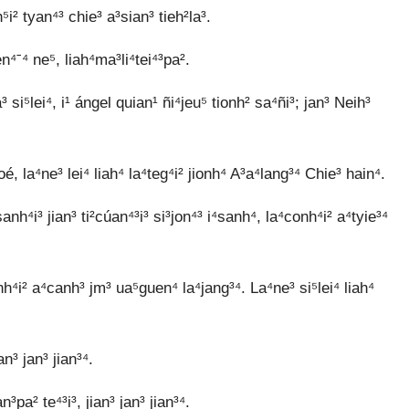
h⁵i² tyan⁴³ chie³ a³sian³ tieh²la³.
n⁴ˉ⁴ ne⁵, liah⁴ma³li⁴tei⁴³pa².
³ si⁵lei⁴, i¹ ángel quian¹ ñi⁴jeu⁵ tionh² sa⁴ñi³; jan³ Neih³
é, la⁴ne³ lei⁴ liah⁴ la⁴teg⁴i² jionh⁴ A³a⁴lang³⁴ Chie³ hain⁴.
anh⁴i³ jian³ ti²cúan⁴³i³ si³jon⁴³ i⁴sanh⁴, la⁴conh⁴i² a⁴tyie³⁴
⁴i² a⁴canh³ jm³ ua⁵guen⁴ la⁴jang³⁴. La⁴ne³ si⁵lei⁴ liah⁴
an³ jan³ jian³⁴.
n³pa² te⁴³i³, jian³ jan³ jian³⁴.