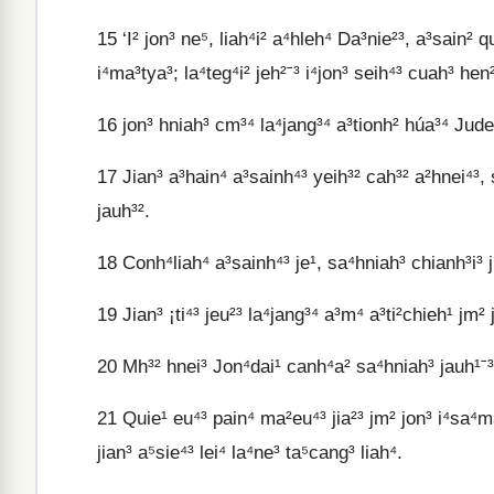
15
‘I² jon³ ne⁵, liah⁴i² a⁴hleh⁴ Da³nie²³, a³sain² q
i⁴ma³tya³; la⁴teg⁴i² jeh²ˉ³ i⁴jon³ seih⁴³ cuah³ he
16
jon³ hniah³ cm³⁴ la⁴jang³⁴ a³tionh² húa³⁴ Jud
17
Jian³ a³hain⁴ a³sainh⁴³ yeih³² cah³² a²hnei⁴³, s
jauh³².
18
Conh⁴liah⁴ a³sainh⁴³ je¹, sa⁴hniah³ chianh³i³ j
19
Jian³ ¡ti⁴³ jeu²³ la⁴jang³⁴ a³m⁴ a³ti²chieh¹ jm² 
20
Mh³² hnei³ Jon⁴dai¹ canh⁴a² sa⁴hniah³ jauh¹ˉ³ j
21
Quie¹ eu⁴³ pain⁴ ma²eu⁴³ jia²³ jm² jon³ i⁴sa⁴ma
jian³ a⁵sie⁴³ lei⁴ la⁴ne³ ta⁵cang³ liah⁴.