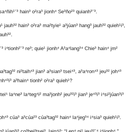
 sa⁴ñih¹ˉ³ hain³ o²ra³ jionh⁴ Se³ño²³ quianh³ˉ³.
h¹ jauh³² hain³ o²ra³ ma²tyie¹ a³júan³ hang³ jauh³² quieh¹i³,
jauh³².
ˉ³ i⁴tionh²ˉ³ re³; quie¹ jionh⁴ A³a⁴lang³⁴ Chie³ hain⁴ jm²
³tag³² ni²taih⁴³ jian³ a³sian³ tsei⁴³, a³a⁴ron⁴³ jeu³² joh⁴³
nh⁴³i³ a³hain⁴ tionh² o²ra³ quieh¹?
i⁵ la⁴ne³ la⁴teg⁴i² ma³jonh² jeu³²i³ jian³ je⁴³i³ i⁴si²júan³i³
joh⁴³ cúa³ a³cúa²³ cúa³tag³² hain⁴ la⁴jeg³⁴ i⁴sia³ quieh¹i³.
júan³i³ co³hei²tsei³, lain⁴i³: “Len⁴ pi¹ jeu³²ˉ⁴ i⁴jionh⁴."