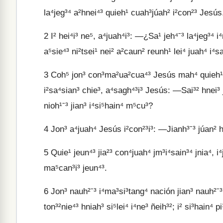
la⁴jeg³⁴ a²hnei⁴³ quieh¹ cuah³júah² i²con²³ Jesús
2
I² hei⁴i³ ne⁵, a⁴juah⁴i³: ―¿Sa¹ jeh⁴ˉ³ la⁴jeg³⁴ i⁴
a⁵sie⁴³ ni²tsei¹ nei² a²caun² reunh¹ lei⁴ juah⁴ i⁴s
3
Coh⁵ jon³ con³ma²ua²cua⁴³ Jesús mah⁴ quieh¹ a²
i²sa⁴sian³ chie³, a⁴sagh⁴³i³ Jesús: ―Sai³² hnei³ jn
nioh¹ˉ³ jian³ i⁴si⁵hain⁴ m⁵cu³?
4
Jon³ a⁴juah⁴ Jesús i²con²³i³: ―Jianh³ˉ³ júan² hn
5
Quie¹ jeun⁴³ jia²³ con⁴juah⁴ jm³i⁴sain³⁴ jnia⁴, i⁴
ma⁵can³i³ jeun⁴³.
6
Jon³ nauh²ˉ³ i⁴ma³si³tang⁴ nación jian³ nauh²ˉ³ j
ton³²nie⁴³ hniah³ si⁵lei⁴ i⁴ne³ ñeih³²; i² si³hain⁴ pi¹