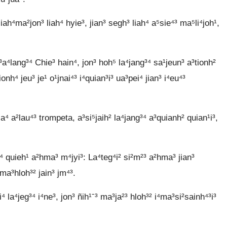
liah⁴ma²jon³ liah⁴ hyie³, jian³ segh³ liah⁴ a⁵sie⁴³ ma⁵li⁴joh¹,
 A³a⁴lang³⁴ Chie³ hain⁴, jon³ hoh⁵ la⁴jang³⁴ sa¹jeun³ a³tionh²
onh⁴ jeu³ je¹ o¹jnai⁴³ i⁴quian³i³ ua³pei⁴ jian³ i⁴eu⁴³
a⁴ a²lau⁴³ trompeta, a³si⁵jaih² la⁴jang³⁴ a³quianh² quian¹i³,
ˉ⁴ quieh¹ a²hma³ m⁴jyi³: La⁴teg⁴i² si²m²³ a²hma³ jian³
⁴ma³hloh³² jain³ jm⁴³.
ei⁴ la⁴jeg³⁴ i⁴ne³, jon³ ñih¹ˉ³ ma³ja²³ hloh³² i⁴ma³si²sainh⁴³i³