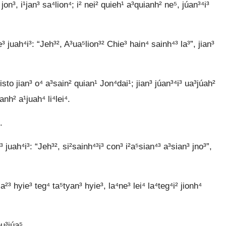
on³, i¹jan³ sa⁴lion⁴; i² nei² quieh¹ a³quianh² ne⁵, júan³⁴i³
 juah⁴i³: “Jeh³², A³ua⁵lion³² Chie³ hain⁴ sainh⁴³ la³”, jian³
sto jian³ o⁴ a³sain² quian¹ Jon⁴dai¹; jian³ júan³⁴i³ ua³júah²
nh² a¹juah⁴ li⁴lei⁴.
.
 juah⁴i³: “Jeh³², si²sainh⁴³i³ con³ i²a⁵sian⁴³ a³sian³ jno³”,
ia²³ hyie³ teg⁴ ta⁵tyan³ hyie³, la⁴ne³ lei⁴ la⁴teg⁴i² jionh⁴
eu³júa⁵.