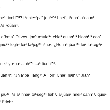
.
ne³ tionh²ˉ³? I⁴chie⁴³pa² jeu³⁴ˉ⁴ hnei³, i¹con³ a²caun²
a⁴si⁵cúan⁴.
hma³ Olivos, jon³ a⁴tyie³⁴ chie³ quian¹i³ hlonh²i³ con³
ie³² legh⁴ lei⁴ la⁴jeg³⁴ i⁴ne³. ¿Henh⁴ júan³⁴ lei³ la⁴teg⁴i²
ei³ yo⁴ua²lainh²ˉ³ ca³ tionh²ˉ³.
juah⁴i³: “Jnia⁴pa² lang⁴³ A³lion³ Chie³ hain⁴.” Jian³
au²³ i⁴sia³ hnai³ ta⁵seg³⁴ liah⁴, a⁵júan³ hnei³ canh⁴³, quie¹
 i²tieh⁴.