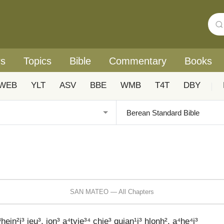
rs
Topics
Bible
Commentary
Books
WEB
YLT
ASV
BBE
WMB
T4T
DBY
|
SAN MATEO — All Chapters
n²i³ jeu³, jon³ a⁴tyie³⁴ chie³ quian¹i³ hlonh², a⁴he⁴i³