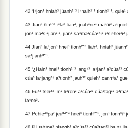
42
‘I⁴jon³ hniah³ júanh²ˉ³ i⁴naih²ˉ³ tionh²ˉ³, quie¹
43
Jian³ ñih¹ˉ³ i⁴la³ liah⁴, juah⁴ne³ ma²ñi³ a³quie
jon³ ma²si²jian³i³, jian³ sa⁴ma²cúa³⁴i³ i⁴si⁵hei⁴i³ 
44
Jian³ la⁴jon³ hnei³ tionh²ˉ³ liah⁴, hniah³ júanh²
sa⁴jianh³ˉ³.
45
‘¿Hain³ hnei³ tionh²ˉ³ lang⁴³ la⁴jan³ a³cúa²³ cúa
cúa³ la⁴jang³⁴ a³tionh² jauh³² quieh¹ canh⁴a² gue
46
Eu⁴³ tsei³⁴ jm² li⁴ren³ a³cúa²³ cúa³tag³² a³ma³te
la⁴ne³.
47
I⁴chie⁴³pa² jeu³⁴ˉ⁴ hnei³ tionh²ˉ³, jon³ tonh³i³ 
48
I² juah⁴ne³ hlangh² a³cúa²³ cúa³tag³² hain⁴ jian³ 