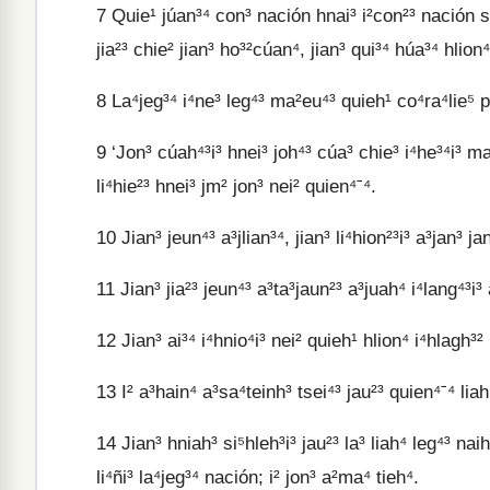
7
Quie¹ júan³⁴ con³ nación hnai³ i²con²³ nación seg
jia²³ chie² jian³ ho³²cúan⁴, jian³ qui³⁴ húa³⁴ hlion⁴
8
La⁴jeg³⁴ i⁴ne³ leg⁴³ ma²eu⁴³ quieh¹ co⁴ra⁴lie⁵ p
9
‘Jon³ cúah⁴³i³ hnei³ joh⁴³ cúa³ chie³ i⁴he³⁴i³ ma²
li⁴hie²³ hnei³ jm² jon³ nei² quien⁴ˉ⁴.
10
Jian³ jeun⁴³ a³jlian³⁴, jian³ li⁴hion²³i³ a³jan³ ja
11
Jian³ jia²³ jeun⁴³ a³ta³jaun²³ a³juah⁴ i⁴lang⁴³i³
12
Jian³ ai³⁴ i⁴hnio⁴i³ nei² quieh¹ hlion⁴ i⁴hlagh³² 
13
I² a³hain⁴ a³sa⁴teinh³ tsei⁴³ jau²³ quien⁴ˉ⁴ liah
14
Jian³ hniah³ si⁵hleh³i³ jau²³ la³ liah⁴ leg⁴³ n
li⁴ñi³ la⁴jeg³⁴ nación; i² jon³ a²ma⁴ tieh⁴.