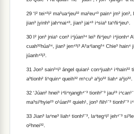
29
‘I² tei⁴³i² ma³ua⁴jeu³² ma²eu⁴³ pain⁴ jm² jon³, 
jian³ jyinh³ jah⁴nai⁴³, jian³ jai⁴³ i⁴sia³ ta⁵ñi⁴jeu⁵.
30
I² jon³ jnia⁵ con³ i⁴júan³⁴ lei³ ñi⁴jeu⁵ i⁴jionh⁴
cuah³²húa³⁴, jian³ jen⁴³i³ A³a⁴lang³⁴ Chie³ hain⁴ ji
júanh⁴³i³.
31
Jon³ sain³⁴i³ ángel quian¹ con⁴juah⁴ i⁴hain³² ti
a³tionh² li⁵quin⁴ queih³² m⁵cu³ a³jo³² liah⁴ a³jo³².
32
‘Júan² hnei³ i⁴li⁴ŋangh⁴ˉ³ tionh²ˉ³ jau²³ i⁴can¹
ma³si³hyie²³ o¹úan³² quieh¹, jon³ ñih¹ˉ³ tionh²ˉ³ i
33
Jian³ la⁴ne³ liah⁴ tionh²ˉ³, la⁴teg⁴i² jeh⁴ˉ³ si³l
o²hnei³².