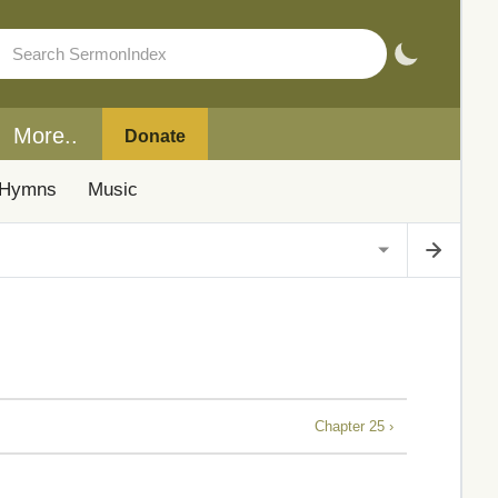
More..
Donate
Hymns
Music
Chapter 25 ›