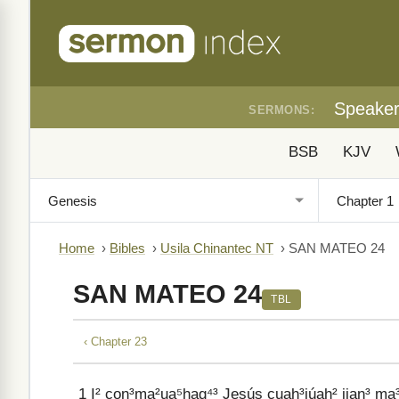
Speake
SERMONS:
BSB
KJV
Home
›
Bibles
›
Usila Chinantec NT
›
SAN MATEO 24
SAN MATEO 24
TBL
‹ Chapter 23
1
I² con³ma²ua⁵hag⁴³ Jesús cuah³júah² jian³ ma³hei