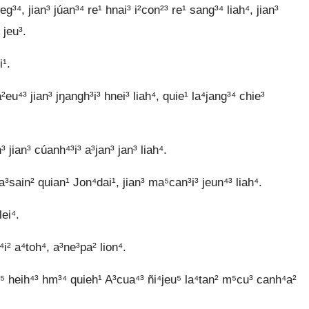
³⁴, jian³ júan³⁴ re¹ hnai³ i²con²³ re¹ sang³⁴ liah⁴, jian³
 jeu³.
i¹.
eu⁴³ jian³ jŋangh³i³ hnei³ liah⁴, quie¹ la⁴jang³⁴ chie³
n³ jian³ cúanh⁴³i³ a³jan³ jan³ liah⁴.
 a³sain² quian¹ Jon⁴dai¹, jian³ ma⁵can³i³ jeun⁴³ liah⁴.
lei⁴.
⁴i² a⁴toh⁴, a³ne³pa² lion⁴.
aih⁵ heih⁴³ hm³⁴ quieh¹ A³cua⁴³ ñi⁴jeu⁵ la⁴tan² m⁵cu³ canh⁴a²