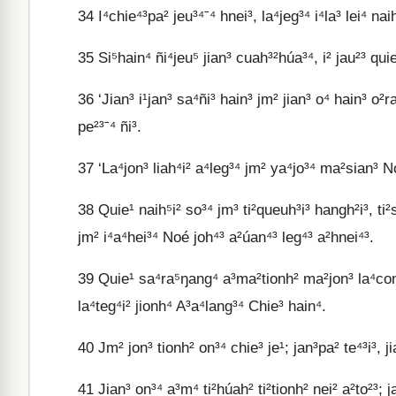
34
I⁴chie⁴³pa² jeu³⁴ˉ⁴ hnei³, la⁴jeg³⁴ i⁴la³ lei⁴ nai
35
Si⁵hain⁴ ñi⁴jeu⁵ jian³ cuah³²húa³⁴, i² jau²³ quie
36
‘Jian³ i¹jan³ sa⁴ñi³ hain³ jm² jian³ o⁴ hain³ o²ra
pe²³ˉ⁴ ñi³.
37
‘La⁴jon³ liah⁴i² a⁴leg³⁴ jm² ya⁴jo³⁴ ma²sian³ No
38
Quie¹ naih⁵i² so³⁴ jm³ ti²queuh³i³ hangh²i³, ti²s
jm² i⁴a⁴hei³⁴ Noé joh⁴³ a²úan⁴³ leg⁴³ a²hnei⁴³.
39
Quie¹ sa⁴ra⁵ŋang⁴ a³ma²tionh² ma²jon³ la⁴conh
la⁴teg⁴i² jionh⁴ A³a⁴lang³⁴ Chie³ hain⁴.
40
Jm² jon³ tionh² on³⁴ chie³ je¹; jan³pa² te⁴³i³, ji
41
Jian³ on³⁴ a³m⁴ ti²húah² ti²tionh² nei² a²to²³; ja