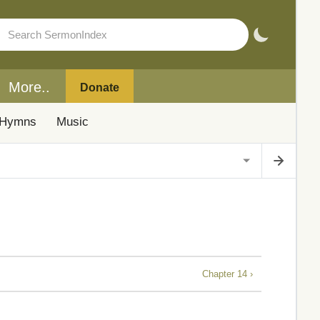
More..
Donate
Hymns
Music
Chapter 14 ›