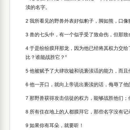
渎的名字。
2
我所看见的野兽外表好似豹子，脚如熊，口像
3
兽的七头中，有一个似乎受了致命伤，但那致
4
于是纷纷膜拜那龙，因为他已经将其权力交给
比？谁能战胜它？"
5
他被赋予了大肆吹嘘和说亵渎话的能力，而且
6
他一开口，就向上帝说出亵渎的话，侮辱了他的
7
那野兽获得攻击信徒的权力，能够战胜他们；
8
所有住在地上的人都膜拜它，那些名字没有记
9
如果你有耳朵，就要听！