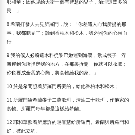
耶和華；因他賜給大衛一個有智慧的兒子，治理這眾多的
民。」
8
希蘭打發人去見所羅門，說：「你差遣人向我所提的那
事，我都聽見了；論到香柏木和松木，我必照你的心願而
行。
9
我的僕人必將這木料從黎巴嫩運到海裏，紮成筏子，浮
海運到你所指定我的地方，在那裏拆開，你就可以收取；
你也要成全我的心願，將食物給我的家。」
10
於是希蘭照着所羅門所要的，給他香柏木和松木；
11
所羅門給希蘭麥子二萬歌珥，清油二十歌珥，作他家的
食物。所羅門每年都是這樣給希蘭。
12
耶和華照着所應許的賜智慧給所羅門。希蘭與所羅門和
好，彼此立約。