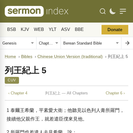
BSB
KJV
WEB
YLT
ASV
BBE
Donate
Home
›
Bibles
›
Chinese Union Version (traditional)
›
列王紀上 5
列王紀上 5
CUV
‹ Chapter 4
列王紀上 — All Chapters
Chapter 6 ›
1
泰爾王希蘭，平素愛大衛；他聽見以色列人膏所羅門，
接續他父親作王，就差遣臣僕來見他。
2
所羅門也差遣人去見希蘭，說：