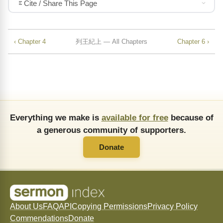
Cite / Share This Page
‹ Chapter 4
列王紀上 — All Chapters
Chapter 6 ›
Everything we make is
available for free
because of
a generous community of supporters.
Donate
About Us
FAQ
API
Copying Permissions
Privacy Policy
Commendations
Donate