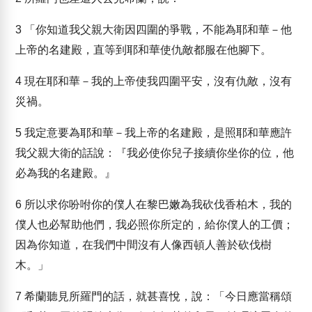
3
「你知道我父親大衛因四圍的爭戰，不能為耶和華－他
上帝的名建殿，直等到耶和華使仇敵都服在他腳下。
4
現在耶和華－我的上帝使我四圍平安，沒有仇敵，沒有
災禍。
5
我定意要為耶和華－我上帝的名建殿，是照耶和華應許
我父親大衛的話說：『我必使你兒子接續你坐你的位，他
必為我的名建殿。』
6
所以求你吩咐你的僕人在黎巴嫩為我砍伐香柏木，我的
僕人也必幫助他們，我必照你所定的，給你僕人的工價；
因為你知道，在我們中間沒有人像西頓人善於砍伐樹
木。」
7
希蘭聽見所羅門的話，就甚喜悅，說：「今日應當稱頌