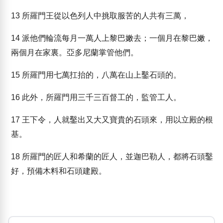
13
所羅門王從以色列人中挑取服苦的人共有三萬，
14
派他們輪流每月一萬人上黎巴嫩去；一個月在黎巴嫩，
兩個月在家裏。亞多尼蘭掌管他們。
15
所羅門用七萬扛抬的，八萬在山上鑿石頭的。
16
此外，所羅門用三千三百督工的，監管工人。
17
王下令，人就鑿出又大又寶貴的石頭來，用以立殿的根
基。
18
所羅門的匠人和希蘭的匠人，並迦巴勒人，都將石頭鑿
好，預備木料和石頭建殿。