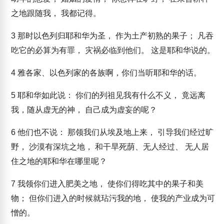
之地跟随我， 我都记得。
3
那时以色列归耶和华为圣， 作为土产初熟的果子； 凡吞
吃它的必算为有罪， 灾祸必临到他们。 这是耶和华说的。
4
雅各家、以色列家的各族啊，你们当听耶和华的话。
5
耶和华如此说： 你们的列祖见我有什么不义， 竟远离
我，随从虚无的神， 自己成为虚妄的呢？
6
他们也不说： 那领我们从埃及地上来， 引导我们经过旷
野， 沙漠有深坑之地， 和干旱死荫、无人经过、 无人居
住之地的耶和华在哪里呢？
7
我领你们进入肥美之地， 使你们得吃其中的果子和美
物； 但你们进入的时候就玷污我的地， 使我的产业成为可
憎的。