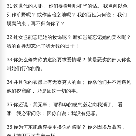
31
这世代的人哪， 你们要看明耶和华的话。 我岂向以色
列作旷野呢？ 或作幽暗之地呢？ 我的百姓为何说： 我们
脱离约束，再不归向你了？
32
处女岂能忘记她的妆饰呢？ 新妇岂能忘记她的美衣呢？
我的百姓却忘记了我无数的日子！
33
你怎么修饰你的道路要求爱情呢？ 就是恶劣的妇人你也
叫她们行你的路。
34
并且你的衣襟上有无辜穷人的血； 你杀他们并不是遇见
他们挖窟窿， 乃是因这一切的事。
35
你还说：我无辜； 耶和华的怒气必定向我消了。 看
哪，我必审问你； 因你自说：我没有犯罪。
36
你为何东跑西奔要更换你的路呢？ 你必因埃及蒙羞，
像从前因亚述蒙羞一样。