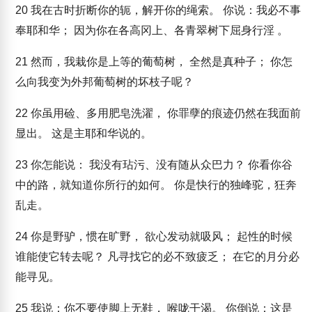
20
我在古时折断你的轭，解开你的绳索。 你说：我必不事
奉耶和华； 因为你在各高冈上、各青翠树下屈身行淫 。
21
然而，我栽你是上等的葡萄树， 全然是真种子； 你怎
么向我变为外邦葡萄树的坏枝子呢？
22
你虽用硷、多用肥皂洗濯， 你罪孽的痕迹仍然在我面前
显出。 这是主耶和华说的。
23
你怎能说： 我没有玷污、没有随从众巴力？ 你看你谷
中的路，就知道你所行的如何。 你是快行的独峰驼，狂奔
乱走。
24
你是野驴，惯在旷野， 欲心发动就吸风； 起性的时候
谁能使它转去呢？ 凡寻找它的必不致疲乏； 在它的月分必
能寻见。
25
我说：你不要使脚上无鞋， 喉咙干渴。 你倒说：这是