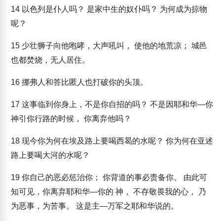
14
以色列是仆人吗？ 是家中生的奴仆吗？ 为何成为掠物
呢？
15
少壮狮子向他咆哮，大声吼叫， 使他的地荒凉； 城邑
也都焚烧，无人居住。
16
挪弗人和答比匿人也打破你的头顶。
17
这事临到你身上，不是你自招的吗？ 不是因耶和华—你
神引你行路的时候， 你离弃他吗？
18
现今你为何在埃及路上要喝西曷的水呢？ 你为何在亚述
路上要喝大河的水呢？
19
你自己的恶必惩治你； 你背道的事必责备你。 由此可
知可见，你离弃耶和华—你的 神， 不存敬畏我的心， 乃
为恶事，为苦事。 这是主—万军之耶和华说的。