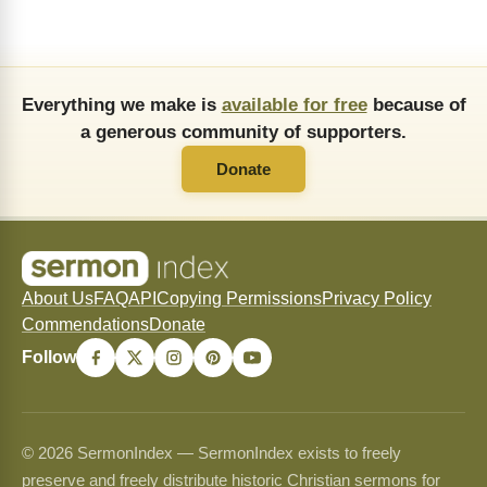
Everything we make is
available for free
because of
a generous community of supporters.
Donate
About Us
FAQ
API
Copying Permissions
Privacy Policy
Commendations
Donate
Follow
© 2026 SermonIndex — SermonIndex exists to freely
preserve and freely distribute historic Christian sermons for