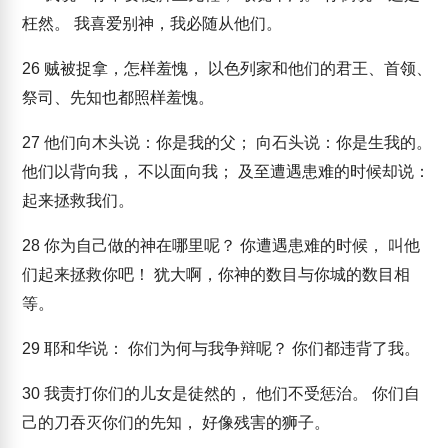
枉然。 我喜爱别神，我必随从他们。
26
贼被捉拿，怎样羞愧， 以色列家和他们的君王、首领、
祭司、先知也都照样羞愧。
27
他们向木头说：你是我的父； 向石头说：你是生我的。
他们以背向我， 不以面向我； 及至遭遇患难的时候却说：
起来拯救我们。
28
你为自己做的神在哪里呢？ 你遭遇患难的时候， 叫他
们起来拯救你吧！ 犹大啊，你神的数目与你城的数目相
等。
29
耶和华说： 你们为何与我争辩呢？ 你们都违背了我。
30
我责打你们的儿女是徒然的， 他们不受惩治。 你们自
己的刀吞灭你们的先知， 好像残害的狮子。