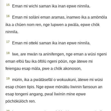
15
Eman mi wichi saman ika inan epwe ninnila.
16
Eman mi soläni eman aramas, inamwo ika a amömöla
ika a chüen nom ren, nge lupwen a pwäla, epwe chök
ninnila.
17
Eman mi otteki saman ika inan epwe ninnila.
18
Iwe, are mwän ra aninifengen, nge eman a wüsi ngeni
eman eföü fau ika öfölü ngeni pöün, nge ätewe mi
feiengau esap mäla, pwe a chök akonoson,
19
mürin, ika a pwätäsefäl o wokuukuni, ätewe mi wüsi
esap chüen tipis. Nge epwe mönätiu liwinin fansoun an
esap tongeni angang, pwal liwinin mine epwe
pöchökülöch ren.