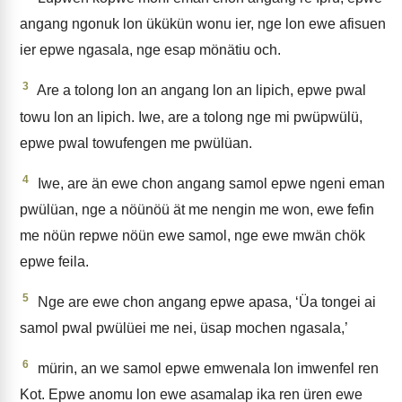
angang ngonuk lon ükükün wonu ier, nge lon ewe afisuen
ier epwe ngasala, nge esap mönätiu och.
3
Are a tolong lon an angang lon an lipich, epwe pwal
towu lon an lipich. Iwe, are a tolong nge mi pwüpwülü,
epwe pwal towufengen me pwülüan.
4
Iwe, are än ewe chon angang samol epwe ngeni eman
pwülüan, nge a nöünöü ät me nengin me won, ewe fefin
me nöün repwe nöün ewe samol, nge ewe mwän chök
epwe feila.
5
Nge are ewe chon angang epwe apasa, ‘Üa tongei ai
samol pwal pwülüei me nei, üsap mochen ngasala,’
6
mürin, an we samol epwe emwenala lon imwenfel ren
Kot. Epwe anomu lon ewe asamalap ika ren üren ewe