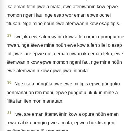
ika eman fefin pwe a mäla, ewe ätemwänin kow epwe
momon ngeni fau, nge esap wor eman epwe ochei
fitukan. Nge mine nöün ewe ätemwänin kow esap tipis.
29
Iwe, ika ewe ätemwänin kow a fen örüni opuropur me
mwan, nge ätewe mine nöün ewe kow a fen silei o esap
föti, iwe, are epwe niela eman mwän ika eman fefin, ewe
ätemwänin kow epwe momon ngeni fau, nge mine nöün
ewe ätemwänin kow epwe pwal ninnila.
30
Nge ika a püngüla pwe ewe mi tipis epwe püngütiu
penmanauan ren moni, epwe püngütiu ükükün mine a
filitä fän iten mön manauan.
31
Iwe, are eman ätemwänin kow a opura nöün eman
mwän ät ika nengin pwe a mäla, epwe chök fis ngeni