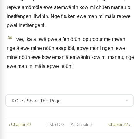
repwe amömöla ewe ätemwänin kow mi chüen manau o
inetifengeni liwinin. Nge fituken ewe man mi mäla repwe
pwal inetifengeni.
36
Iwe, ika a pwä pwe a fen örüni opuropur me mwan,
nge ätewe mine nöün esap föti, epwe möni ngeni ewe
mine nöün ewe kow eman ätemwänin kow mi manau, nge
ewe man mi mäla epwe nöün.”
Cite / Share This Page
‹ Chapter 20
EKISTOS — All Chapters
Chapter 22 ›