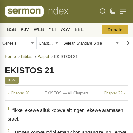
BSB
KJV
WEB
YLT
ASV
BBE
Donate
Home
›
Bibles
›
Paipel
›
EKISTOS 21
EKISTOS 21
BSM
‹ Chapter 20
EKISTOS — All Chapters
Chapter 22 ›
1
“Ikkei ekewe allük kopwe aiti ngeni ekewe aramasen
Israel:
2
Lupwen kopwe möni eman chon angang re Ipru, epwe