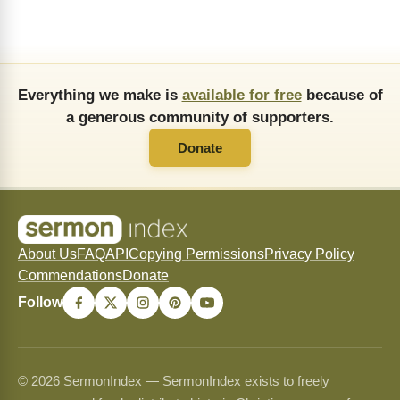
Everything we make is
available for free
because of
a generous community of supporters.
Donate
About Us
FAQ
API
Copying Permissions
Privacy Policy
Commendations
Donate
Follow
© 2026 SermonIndex — SermonIndex exists to freely