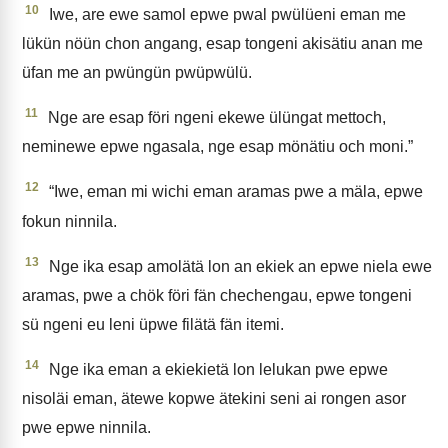
10
Iwe, are ewe samol epwe pwal pwülüeni eman me
lükün nöün chon angang, esap tongeni akisätiu anan me
üfan me an pwüngün pwüpwülü.
11
Nge are esap föri ngeni ekewe ülüngat mettoch,
neminewe epwe ngasala, nge esap mönätiu och moni.”
12
“Iwe, eman mi wichi eman aramas pwe a mäla, epwe
fokun ninnila.
13
Nge ika esap amolätä lon an ekiek an epwe niela ewe
aramas, pwe a chök föri fän chechengau, epwe tongeni
sü ngeni eu leni üpwe filätä fän itemi.
14
Nge ika eman a ekiekietä lon lelukan pwe epwe
nisoläi eman, ätewe kopwe ätekini seni ai rongen asor
pwe epwe ninnila.