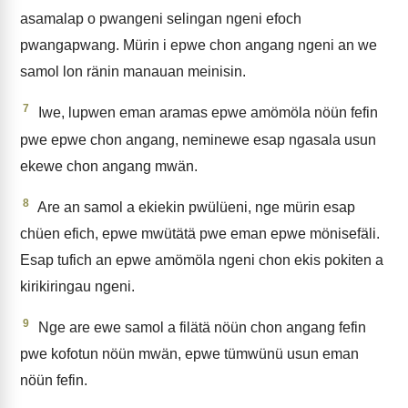
asamalap o pwangeni selingan ngeni efoch
pwangapwang. Mürin i epwe chon angang ngeni an we
samol lon ränin manauan meinisin.
7
Iwe, lupwen eman aramas epwe amömöla nöün fefin
pwe epwe chon angang, neminewe esap ngasala usun
ekewe chon angang mwän.
8
Are an samol a ekiekin pwülüeni, nge mürin esap
chüen efich, epwe mwütätä pwe eman epwe mönisefäli.
Esap tufich an epwe amömöla ngeni chon ekis pokiten a
kirikiringau ngeni.
9
Nge are ewe samol a filätä nöün chon angang fefin
pwe kofotun nöün mwän, epwe tümwünü usun eman
nöün fefin.