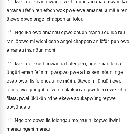
20
Iwe, are eman mwän a wichi nöün amanau mwän ika
amanau fefin ren efoch wok pwe ewe amanau a mäla ren,
ätewe epwe angei chappen an föför.
21
Nge ika ewe amanau epwe chüen manau eu ika ruu
rän, ätewe mi wichi esap angei chappen an föför, pun ewe
amanau ina nöün moni.
22
Iwe, are ekoch mwän ra fiufengen, nge eman leir a
üngüri eman fefin mi pwopwo pwe a lus seni nöün, nge
esap pwal fis feiengau me mürin, ätewe mi üngüri ewe
fefin epwe püngütiu liwinin ükükün än pwülüen ewe fefin
filätä, pwal ükükün mine ekewe soukapwüng repwe
apwüngala.
23
Nge are epwe fis feiengau me mürin, kopwe liwini
manau ngeni manau,