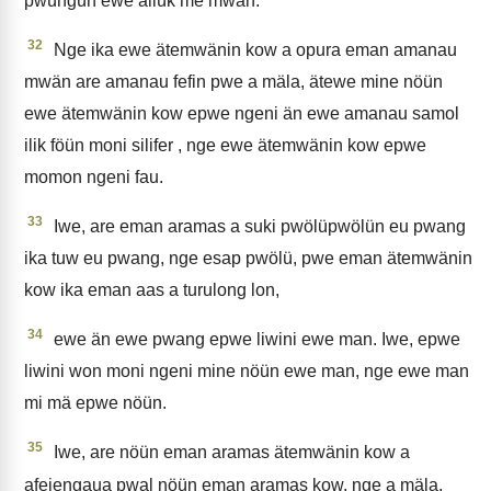
pwüngün ewe allük me mwan.
32
Nge ika ewe ätemwänin kow a opura eman amanau
mwän are amanau fefin pwe a mäla, ätewe mine nöün
ewe ätemwänin kow epwe ngeni än ewe amanau samol
ilik föün moni silifer , nge ewe ätemwänin kow epwe
momon ngeni fau.
33
Iwe, are eman aramas a suki pwölüpwölün eu pwang
ika tuw eu pwang, nge esap pwölü, pwe eman ätemwänin
kow ika eman aas a turulong lon,
34
ewe än ewe pwang epwe liwini ewe man. Iwe, epwe
liwini won moni ngeni mine nöün ewe man, nge ewe man
mi mä epwe nöün.
35
Iwe, are nöün eman aramas ätemwänin kow a
afeiengaua pwal nöün eman aramas kow, nge a mäla,