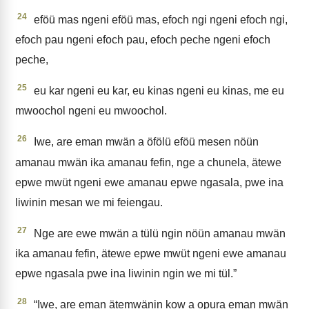
24
eföü mas ngeni eföü mas, efoch ngi ngeni efoch ngi,
efoch pau ngeni efoch pau, efoch peche ngeni efoch
peche,
25
eu kar ngeni eu kar, eu kinas ngeni eu kinas, me eu
mwoochol ngeni eu mwoochol.
26
Iwe, are eman mwän a öfölü eföü mesen nöün
amanau mwän ika amanau fefin, nge a chunela, ätewe
epwe mwüt ngeni ewe amanau epwe ngasala, pwe ina
liwinin mesan we mi feiengau.
27
Nge are ewe mwän a tülü ngin nöün amanau mwän
ika amanau fefin, ätewe epwe mwüt ngeni ewe amanau
epwe ngasala pwe ina liwinin ngin we mi tül.”
28
“Iwe, are eman ätemwänin kow a opura eman mwän