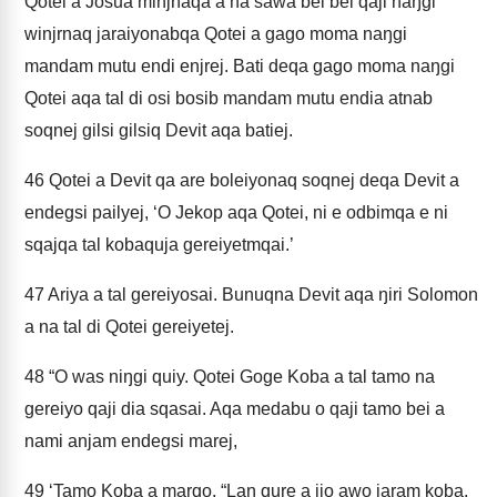
Qotei a Josua minjnaqa a na sawa bei bei qaji naŋgi
winjrnaq jaraiyonabqa Qotei a gago moma naŋgi
mandam mutu endi enjrej. Bati deqa gago moma naŋgi
Qotei aqa tal di osi bosib mandam mutu endia atnab
soqnej gilsi gilsiq Devit aqa batiej.
46
Qotei a Devit qa are boleiyonaq soqnej deqa Devit a
endegsi pailyej, ‘O Jekop aqa Qotei, ni e odbimqa e ni
sqajqa tal kobaquja gereiyetmqai.’
47
Ariya a tal gereiyosai. Bunuqna Devit aqa ŋiri Solomon
a na tal di Qotei gereiyetej.
48
“O was niŋgi quiy. Qotei Goge Koba a tal tamo na
gereiyo qaji dia sqasai. Aqa medabu o qaji tamo bei a
nami anjam endegsi marej,
49
‘Tamo Koba a marqo, “Laŋ qure a ijo awo jaram koba.