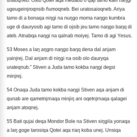
uratoqneb. Osib Qotei aqa medabu o qaji tamo kalil naŋgi
ugeugeinjroqnsib ñumoqneb. Bei uratosaioqneb. Ariya
tamo di a bonaqa niŋgi na nuŋgo moma naŋgo kumbra
uge di dauryosib agi tamo di ojsib jeu tamo naŋgo baŋq di
ateb. Atnabqa naŋgi na qalnab moiyej. Tamo di agi Yesus.
53
Moses a laŋ aŋgro naŋgo baŋq dena dal anjam
yainjrej. Dal anjam di niŋgi na osib olo dauryqa
urateqnub.” Stiven a Juda tamo kokba naŋgi degsi
minjrej.
54
Onaqa Juda tamo kokba naŋgi Stiven aqa anjam di
qunab are qametnjrnaqa minjiŋ ani oqetnjrnaqa qalagei
anjam atoqnej.
55
Bati qujai deqa Mondor Bole na Stiven siŋgila yonaqa
a laŋ goge tarosiqa Qotei aqa riaŋ koba unej. Unsiqa