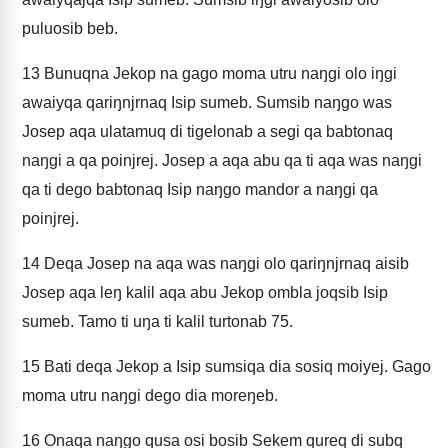
puluosib beb.
13
Bunuqna Jekop na gago moma utru naŋgi olo iŋgi
awaiyqa qariŋnjrnaq Isip sumeb. Sumsib naŋgo was
Josep aqa ulatamuq di tigelonab a segi qa babtonaq
naŋgi a qa poinjrej. Josep a aqa abu qa ti aqa was naŋgi
qa ti dego babtonaq Isip naŋgo mandor a naŋgi qa
poinjrej.
14
Deqa Josep na aqa was naŋgi olo qariŋnjrnaq aisib
Josep aqa leŋ kalil aqa abu Jekop ombla joqsib Isip
sumeb. Tamo ti uŋa ti kalil turtonab 75.
15
Bati deqa Jekop a Isip sumsiqa dia sosiq moiyej. Gago
moma utru naŋgi dego dia moreŋeb.
16
Onaqa naŋgo qusa osi bosib Sekem qureq di subq