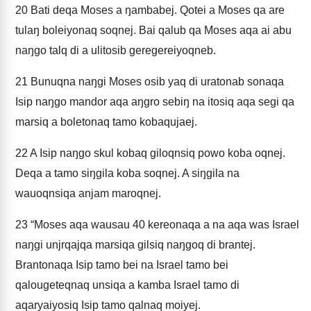
20
Bati deqa Moses a ŋambabej. Qotei a Moses qa are
tulaŋ boleiyonaq soqnej. Bai qalub qa Moses aqa ai abu
naŋgo talq di a ulitosib geregereiyoqneb.
21
Bunuqna naŋgi Moses osib yaq di uratonab sonaqa
Isip naŋgo mandor aqa aŋgro sebiŋ na itosiq aqa segi qa
marsiq a boletonaq tamo kobaqujaej.
22
A Isip naŋgo skul kobaq giloqnsiq powo koba oqnej.
Deqa a tamo siŋgila koba soqnej. A siŋgila na
wauoqnsiqa anjam maroqnej.
23
“Moses aqa wausau 40 kereonaqa a na aqa was Israel
naŋgi unjrqajqa marsiqa gilsiq naŋgoq di brantej.
Brantonaqa Isip tamo bei na Israel tamo bei
qalougeteqnaq unsiqa a kamba Israel tamo di
aqaryaiyosiq Isip tamo qalnaq moiyej.