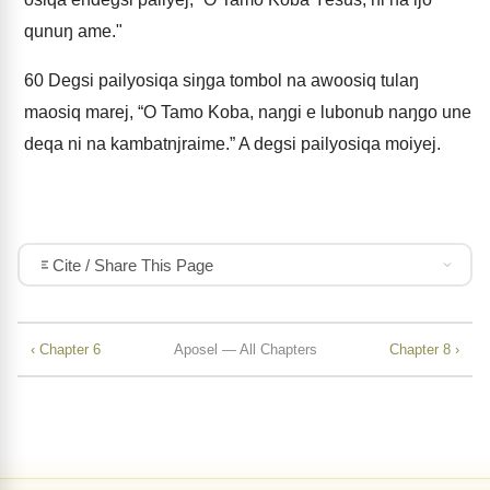
qunuŋ ame."
60
Degsi pailyosiqa siŋga tombol na awoosiq tulaŋ
maosiq marej, “O Tamo Koba, naŋgi e lubonub naŋgo une
deqa ni na kambatnjraime.” A degsi pailyosiqa moiyej.
Cite / Share This Page
‹ Chapter 6
Aposel — All Chapters
Chapter 8 ›