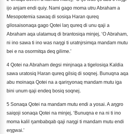
ijo anjam endi quiy. Nami gago moma utru Abraham a
Mesopotemia sawaq di sosiqa Haran qureq
gilosaisonaqa gago Qotei laŋ qureq di unu qaji a
Abraham aqa ulatamuq di brantosiqa minjej, ‘O Abraham,
ni ino sawa ti ino was naŋgi ti uratnjrsimqa mandam mutu
bei e na osormitqa deq gilime.’
4
Qotei na Abraham degsi minjnaqa a tigelosiqa Kaldia
sawa uratosiq Haran qureq gilsiq di soqnej. Bunuqna aqa
abu moinaqa Qotei na a qariŋyonaq mandam mutu iga
bini unum qaji endeq bosiq soqnej.
5
Sonaqa Qotei na mandam mutu endi a yosai. A aŋgro
saiqoji sonaqa Qotei na minjej, ‘Bunuqna e na ni ti ino
moma kalil ŋambabqab qaji naŋgi ti mandam mutu endi
eŋgwai.’