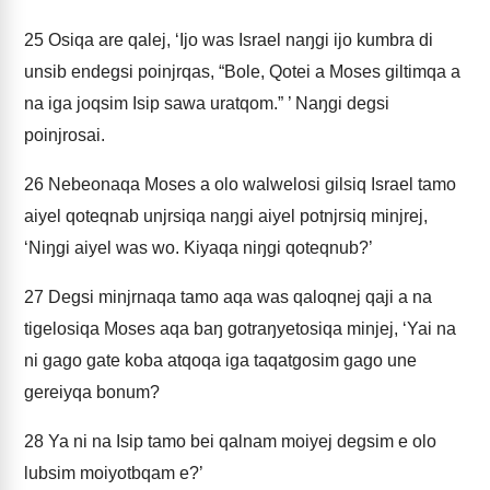
25
Osiqa are qalej, ‘Ijo was Israel naŋgi ijo kumbra di
unsib endegsi poinjrqas, “Bole, Qotei a Moses giltimqa a
na iga joqsim Isip sawa uratqom.” ’ Naŋgi degsi
poinjrosai.
26
Nebeonaqa Moses a olo walwelosi gilsiq Israel tamo
aiyel qoteqnab unjrsiqa naŋgi aiyel potnjrsiq minjrej,
‘Niŋgi aiyel was wo. Kiyaqa niŋgi qoteqnub?’
27
Degsi minjrnaqa tamo aqa was qaloqnej qaji a na
tigelosiqa Moses aqa baŋ gotraŋyetosiqa minjej, ‘Yai na
ni gago gate koba atqoqa iga taqatgosim gago une
gereiyqa bonum?
28
Ya ni na Isip tamo bei qalnam moiyej degsim e olo
lubsim moiyotbqam e?’