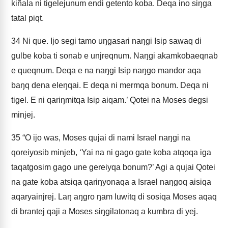
kiñala ni tigelejunum endi getento koba. Deqa ino siŋga
tatal piqt.
34
Ni que. Ijo segi tamo uŋgasari naŋgi Isip sawaq di
gulbe koba ti sonab e unjreqnum. Naŋgi akamkobaeqnab
e queqnum. Deqa e na naŋgi Isip naŋgo mandor aqa
baŋq dena eleŋqai. E deqa ni mermqa bonum. Deqa ni
tigel. E ni qariŋmitqa Isip aiqam.’ Qotei na Moses degsi
minjej.
35
“O ijo was, Moses qujai di nami Israel naŋgi na
qoreiyosib minjeb, ‘Yai na ni gago gate koba atqoqa iga
taqatgosim gago une gereiyqa bonum?’ Agi a qujai Qotei
na gate koba atsiqa qariŋyonaqa a Israel naŋgoq aisiqa
aqaryainjrej. Laŋ aŋgro ŋam luwitq di sosiqa Moses aqaq
di brantej qaji a Moses siŋgilatonaq a kumbra di yej.