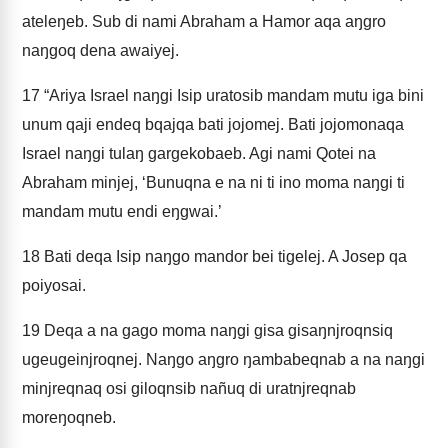
ateleŋeb. Sub di nami Abraham a Hamor aqa aŋgro
naŋgoq dena awaiyej.
17
“Ariya Israel naŋgi Isip uratosib mandam mutu iga bini
unum qaji endeq bqajqa bati jojomej. Bati jojomonaqa
Israel naŋgi tulaŋ gargekobaeb. Agi nami Qotei na
Abraham minjej, ‘Bunuqna e na ni ti ino moma naŋgi ti
mandam mutu endi eŋgwai.’
18
Bati deqa Isip naŋgo mandor bei tigelej. A Josep qa
poiyosai.
19
Deqa a na gago moma naŋgi gisa gisaŋnjroqnsiq
ugeugeinjroqnej. Naŋgo aŋgro ŋambabeqnab a na naŋgi
minjreqnaq osi giloqnsib nañuq di uratnjreqnab
moreŋoqneb.