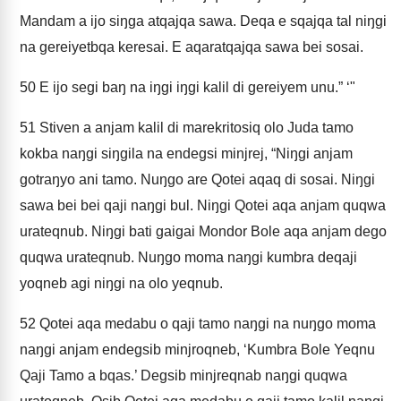
Mandam a ijo siŋga atqajqa sawa. Deqa e sqajqa tal niŋgi
na gereiyetbqa keresai. E aqaratqajqa sawa bei sosai.
50
E ijo segi baŋ na iŋgi iŋgi kalil di gereiyem unu.” ‘"
51
Stiven a anjam kalil di marekritosiq olo Juda tamo
kokba naŋgi siŋgila na endegsi minjrej, “Niŋgi anjam
gotraŋyo ani tamo. Nuŋgo are Qotei aqaq di sosai. Niŋgi
sawa bei bei qaji naŋgi bul. Niŋgi Qotei aqa anjam quqwa
urateqnub. Niŋgi bati gaigai Mondor Bole aqa anjam dego
quqwa urateqnub. Nuŋgo moma naŋgi kumbra deqaji
yoqneb agi niŋgi na olo yeqnub.
52
Qotei aqa medabu o qaji tamo naŋgi na nuŋgo moma
naŋgi anjam endegsib minjroqneb, ‘Kumbra Bole Yeqnu
Qaji Tamo a bqas.’ Degsib minjreqnab naŋgi quqwa