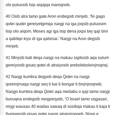
olo puluosib Isip aiqajqa maroqneb.
40
Osib atra tamo gate Aron endegsib minjeb, ‘Ni gago
qotei qudei gereiyetgimqa naŋgi na iga joqsib puluosim
Isip olo aiqom. Moses agi iga Isip dena joqsi bej qaji bini
a qabitqo kiyo di iga qaliesai.’ Naŋgi na Aron degsib
minjeb.
41
Minjsib bati deqa naŋgi na makau sigitosib aqa sulum
gereiyosib gisaŋ qotei di atraiyosib areboleboleinjroqnej.
42
Naŋgi kumbra degyeb deqa Qotei na naŋgi
qoreinjrnaqa naŋgi seŋ ti bai ti bongar ti biŋinjroqneb.
Naŋgo kumbra deqa Qotei aqa medabu o qaji tamo naŋgi
bunuqna endegsib neŋgreŋyeb, ‘O Israel tamo uŋgasari,
niŋgi wausau 40 wadau sawaq di sosibqa makau ti kaja ti
ñumoqnsib gisaŋ qotei naŋgi atrainjroqneb. Niŋgi e