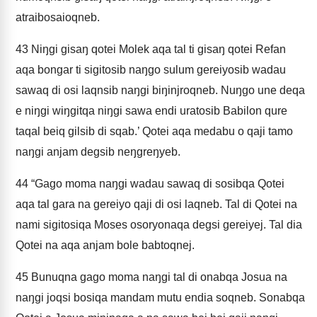
atraibosaioqneb.
43
Niŋgi gisaŋ qotei Molek aqa tal ti gisaŋ qotei Refan
aqa bongar ti sigitosib naŋgo sulum gereiyosib wadau
sawaq di osi laqnsib naŋgi biŋinjroqneb. Nuŋgo une deqa
e niŋgi wiŋgitqa niŋgi sawa endi uratosib Babilon qure
taqal beiq gilsib di sqab.’ Qotei aqa medabu o qaji tamo
naŋgi anjam degsib neŋgreŋyeb.
44
“Gago moma naŋgi wadau sawaq di sosibqa Qotei
aqa tal gara na gereiyo qaji di osi laqneb. Tal di Qotei na
nami sigitosiqa Moses osoryonaqa degsi gereiyej. Tal dia
Qotei na aqa anjam bole babtoqnej.
45
Bunuqna gago moma naŋgi tal di onabqa Josua na
naŋgi joqsi bosiqa mandam mutu endia soqneb. Sonabqa