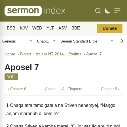
BSB
KJV
WEB
YLT
ASV
BBE
Donate
Home
›
Bibles
›
Anjam NT 2014 + Psalms
›
Aposel 7
Aposel 7
WBT
‹ Chapter 6
Aposel — All Chapters
Chapter 8 ›
1
Onaqa atra tamo gate a na Stiven nenemyej, “Naŋgo
anjam maronub di bole e?"
2
Onaqa Stiven a kamba marej, “O ijo was ijo abu ti niŋgi