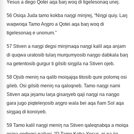
Yesus a dego Qotei aqa baŋ woq di tigelesonaq unej.
56
Osiqa Juda tamo kokba naŋgi minjrej, “Niŋgi quiy. Laŋ
waqwoqa Tamo Aŋgro a Qotei aqa baŋ woq di
tigelesonaq e unonum."
57
Stiven a naŋgi degsi minjrnaqa naŋgi kalil aqa anjam
di quqwa uratosib tulaŋ murqumyosib naŋgo dabkala baŋ
na getentosib gurgur ti gilsib siŋgila na Stiven ojeb.
58
Ojsib meniŋ na qalib moiqajqa titosib qure polomq osi
gileb. Osi gilsib meniŋ na qaloqneb. Tamo naŋgi nami
Stiven aqa jejamu laŋa gisaŋyeb qaji naŋgi na naŋgo
gara jugo piqteleŋosib aŋgro wala bei aqa ñam Sol aqa
siŋgaq di koroiyeb.
59
Tamo kalil naŋgi meniŋ na Stiven qaleqnabqa a moiqa
osiqa endegsi pailyej, “O Tamo Koba Yesus, ni na ijo