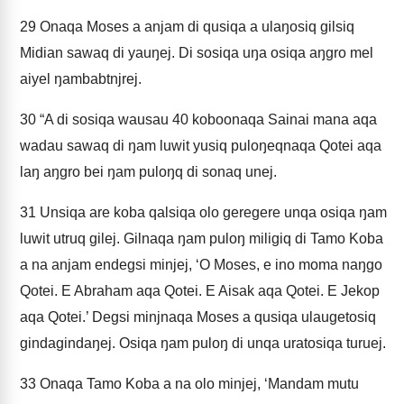
29
Onaqa Moses a anjam di qusiqa a ulaŋosiq gilsiq
Midian sawaq di yauŋej. Di sosiqa uŋa osiqa aŋgro mel
aiyel ŋambabtnjrej.
30
“A di sosiqa wausau 40 koboonaqa Sainai mana aqa
wadau sawaq di ŋam luwit yusiq puloŋeqnaqa Qotei aqa
laŋ aŋgro bei ŋam puloŋq di sonaq unej.
31
Unsiqa are koba qalsiqa olo geregere unqa osiqa ŋam
luwit utruq gilej. Gilnaqa ŋam puloŋ miligiq di Tamo Koba
a na anjam endegsi minjej, ‘O Moses, e ino moma naŋgo
Qotei. E Abraham aqa Qotei. E Aisak aqa Qotei. E Jekop
aqa Qotei.’ Degsi minjnaqa Moses a qusiqa ulaugetosiq
gindagindaŋej. Osiqa ŋam puloŋ di unqa uratosiqa turuej.
33
Onaqa Tamo Koba a na olo minjej, ‘Mandam mutu