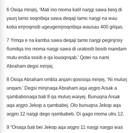
6
Osiqa minjej, ‘Mati ino moma kalil naŋgi sawa beiq di
yauŋ tamo soqnibqa sawa deqaji tamo naŋgi na wau
koba enjroqnsib ugeugeinjroqnibqa wausau 400 gilqas.
7
Yimqa e na kamba sawa deqaji tamo naŋgi peginjrsiy
ñumitqa ino moma naŋgi sawa di uratosib bosib mandam
mutu endia sosib e qa louoqnqab.’ Qotei na nami
Abraham degsi minjej.
8
Osiqa Abraham ombla anjam qosisiqa minjej, ‘Ni muluŋ
unqam.’ Degsi minjnaqa Abraham aqa aŋgro Aisak a
ŋambabonaqa bati 8 qa muluŋ waiyej. Bunuqna Aisak
aqa aŋgro Jekop a ŋambabej. Olo bunuqna Jekop aqa
aŋgro 12 naŋgi dego ŋambabeb. Di gago moma utru 12.
9
“Onaqa bati bei Jekop aqa aŋgro 11 naŋgi naŋgo was