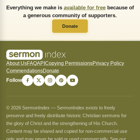
Everything we make is
available for free
because of
a generous community of supporters.
Donate
About Us
FAQ
API
Copying Permissions
Privacy Policy
Commendations
Donate
Follow
© 2026 SermonIndex — SermonIndex exists to freely
preserve and freely distribute historic Christian sermons for
the glory of Christ and the strengthening of His Church.
Content may be shared and copied for non-commercial use
only and may never be sold or used commercially. See our