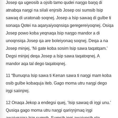
Josep qa ugeosib a ojsib tamo qudei naŋgo baŋq di
atnabqa naŋgi na silali enjrsib Josep osi sumsib Isip
sawaq di uratonab soqnej. Josep a Isip sawaq di gulbe ti
sonaqa Qotei na aqaryaiyoqnsiqa geregereiyoqnej. Osiqa
Josep powo koba yeqnaqa Isip naŋgo mandor a di
unoqnsiqa Josep qa are boleiyonaq soqnej. Deqa a na
Josep minjej, ‘Ni gate koba sosim Isip sawa taqatqam.’
Degsi minjej deqa Josep a Isip sawa taqatoqnej. A
mandor aqa tal dego taqatoqnej.
11
“Bunuqna Isip sawa ti Kenan sawa ti naŋgi mam koba
osib gulbe kobaquja iteb. Gago moma utru naŋgi dego
iŋgi saiinjrej.
12
Onaqa Jekop a endegsi quej, ‘Isip sawaq di iŋgi unu.’
Qusiqa gago moma utru naŋgi qariŋnjrnaq iŋgi
awaiyqajqa Isip sumeb. Sumsib iŋgi awaiyosib olo