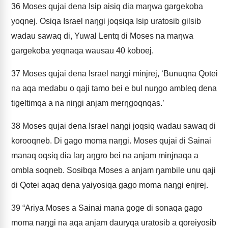
36
Moses qujai dena Isip aisiq dia maŋwa gargekoba
yoqnej. Osiqa Israel naŋgi joqsiqa Isip uratosib gilsib
wadau sawaq di, Yuwal Lentq di Moses na maŋwa
gargekoba yeqnaqa wausau 40 koboej.
37
Moses qujai dena Israel naŋgi minjrej, ‘Bunuqna Qotei
na aqa medabu o qaji tamo bei e bul nuŋgo ambleq dena
tigeltimqa a na niŋgi anjam merŋgoqnqas.’
38
Moses qujai dena Israel naŋgi joqsiq wadau sawaq di
korooqneb. Di gago moma naŋgi. Moses qujai di Sainai
manaq oqsiq dia laŋ aŋgro bei na anjam minjnaqa a
ombla soqneb. Sosibqa Moses a anjam ŋambile unu qaji
di Qotei aqaq dena yaiyosiqa gago moma naŋgi enjrej.
39
“Ariya Moses a Sainai mana goge di sonaqa gago
moma naŋgi na aqa anjam dauryqa uratosib a qoreiyosib