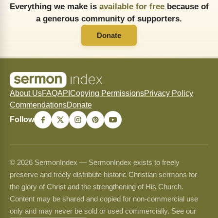
Everything we make is
available for free
because of
a generous community of supporters.
Donate
About Us
FAQ
API
Copying Permissions
Privacy Policy
Commendations
Donate
Follow
© 2026 SermonIndex — SermonIndex exists to freely
preserve and freely distribute historic Christian sermons for
the glory of Christ and the strengthening of His Church.
Content may be shared and copied for non-commercial use
only and may never be sold or used commercially. See our