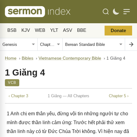
BSB
KJV
WEB
YLT
ASV
BBE
Donate
Home
›
Bibles
›
Vietnamese Contemporary Bible
›
1 Giăng 4
1 Giăng 4
VCB
‹ Chapter 3
1 Giăng — All Chapters
Chapter 5 ›
1
Anh chị em thân yêu, đừng vội tin những người tự cho
mình được thần linh cảm ứng: Trước hết phải thử xem
thần linh này có từ Đức Chúa Trời không. Vì hiện nay đã