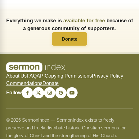
Everything we make is
available for free
because of
a generous community of supporters.
Donate
About Us
FAQ
API
Copying Permissions
Privacy Policy
Commendations
Donate
Follow
© 2026 SermonIndex — SermonIndex exists to freely
preserve and freely distribute historic Christian sermons for
the glory of Christ and the strengthening of His Church.