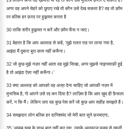
29
लेकिन अगर वह ख़ामोश भी रहे तो कौन उसे मुजरिम क़रार दे सकता है?
अगर वह अपने चेहरे को छुपाए रखे तो कौन उसे देख सकता है? वह तो क़ौम
पर बल्कि हर फ़रद पर हुकूमत करता है
30
ताकि शरीर हुकूमत न करें और क़ौम फँस न जाए।
31
बेहतर है कि आप अल्लाह से कहें, ‘मुझे ग़लत राह पर लाया गया है,
आइंदा मैं दुबारा बुरा काम नहीं करूँगा।
32
जो कुछ मुझे नज़र नहीं आता वह मुझे सिखा, अगर मुझसे नाइनसाफ़ी हुई
है तो आइंदा ऐसा नहीं करूँगा।’
33
क्या अल्लाह को आपको वह अज्र देना चाहिए जो आपकी नज़र में
मुनासिब है, गो आपने उसे रद्द कर दिया है? लाज़िम है कि आप ख़ुद ही फ़ैसला
करें, न कि मैं। लेकिन ज़रा वह कुछ पेश करें जो कुछ आप सहीह समझते हैं।
34
समझदार लोग बल्कि हर दानिशमंद जो मेरी बात सुने फ़रमाएगा,
35
‘अय्यूब इल्म के साथ बात नहीं कर रहा, उसके अलफ़ाज़ फ़हम से ख़ाली