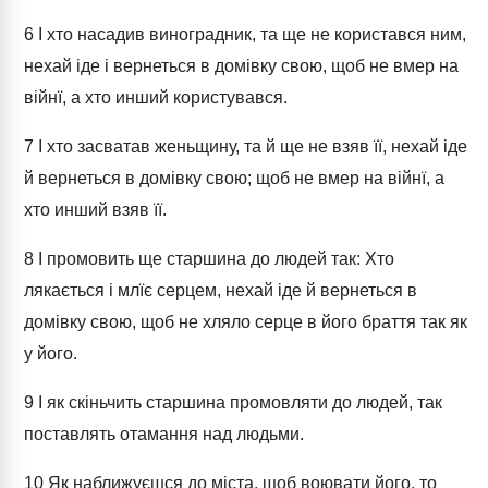
6
І хто насадив виноградник, та ще не користався ним,
нехай іде і вернеться в домівку свою, щоб не вмер на
війнї, а хто инший користувався.
7
І хто засватав женьщину, та й ще не взяв її, нехай іде
й вернеться в домівку свою; щоб не вмер на війнї, а
хто инший взяв її.
8
І промовить ще старшина до людей так: Хто
лякається і млїє серцем, нехай іде й вернеться в
домівку свою, щоб не хляло серце в його браття так як
у його.
9
І як скіньчить старшина промовляти до людей, так
поставлять отамання над людьми.
10
Як наближуєшся до міста, щоб воювати його, то