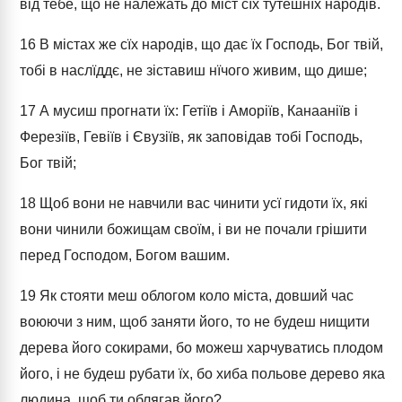
від тебе, що не належать до міст сїх тутешнїх народів.
16
В містах же сїх народів, що дає їх Господь, Бог твій,
тобі в наслїддє, не зіставиш нїчого живим, що дише;
17
А мусиш прогнати їх: Гетіїв і Аморіїв, Канааніїв і
Ферезіїв, Гевіїв і Євузіїв, як заповідав тобі Господь,
Бог твій;
18
Щоб вони не навчили вас чинити усї гидоти їх, які
вони чинили божищам своїм, і ви не почали грішити
перед Господом, Богом вашим.
19
Як стояти меш облогом коло міста, довший час
воюючи з ним, щоб заняти його, то не будеш нищити
дерева його сокирами, бо можеш харчуватись плодом
його, і не будеш рубати їх, бо хиба польове дерево яка
людина, щоб ти облягав його?