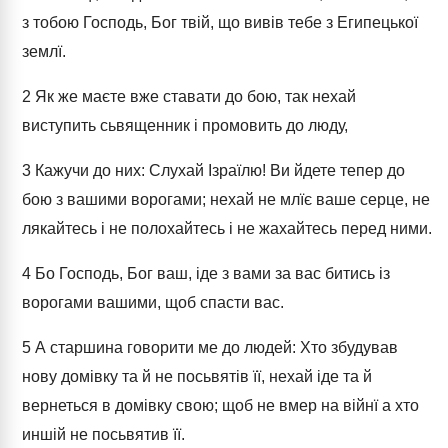
з тобою Господь, Бог твій, що вивів тебе з Египецької
землї.
2
Як же маєте вже ставати до бою, так нехай
виступить сьвященник і промовить до люду,
3
Кажучи до них: Слухай Ізраїлю! Ви йдете тепер до
бою з вашими ворогами; нехай не млїє ваше серце, не
лякайтесь і не полохайтесь і не жахайтесь перед ними.
4
Бо Господь, Бог ваш, іде з вами за вас битись із
ворогами вашими, щоб спасти вас.
5
А старшина говорити ме до людей: Хто збудував
нову домівку та й не посьвятів її, нехай іде та й
вернеться в домівку свою; щоб не вмер на війнї а хто
иншій не посьвятив її.