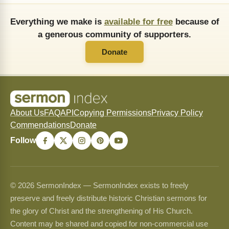
Everything we make is
available for free
because of
a generous community of supporters.
Donate
About Us
FAQ
API
Copying Permissions
Privacy Policy
Commendations
Donate
Follow
© 2026 SermonIndex — SermonIndex exists to freely
preserve and freely distribute historic Christian sermons for
the glory of Christ and the strengthening of His Church.
Content may be shared and copied for non-commercial use