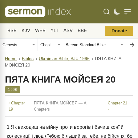
BSB
KJV
WEB
YLT
ASV
BBE
Donate
Home
›
Bibles
›
Ukrainian Bible, BJU 1996
›
ПЯТА КНИГА
МОЙСЕЯ 20
ПЯТА КНИГА МОЙСЕЯ 20
1996
‹ Chapter
ПЯТА КНИГА МОЙСЕЯ — All
Chapter 21
19
Chapters
›
1
Як виходиш на війну проти ворогів і бачиш конї й
колесницї, і люд лїчбою більший за тебе, не бійся їх; бо