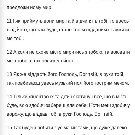
предложи йому мир.
11
І як приймуть вони мир та й відчинять тобі, то ввесь
люд його, що там буде, стане твоїм підданим і служити
ме тобі.
12
А коли не схоче місто миритись з тобою, та воювати
ме з тобою, так обляжеш його.
13
Як же віддасть його Господь, Бог твій, в руки тобі,
так повбиваєш увесь музький пол його гострим мечом.
14
Тільки жіноцтво їх та дїти і скотину і все, що в містї
буде, всю здобич забереш для себе; і їсти меш здобичу
ворожу, що віддав тобі в руки Господь, Бог твій.
15
Так будеш робити з усїма містами, що дуже далеко